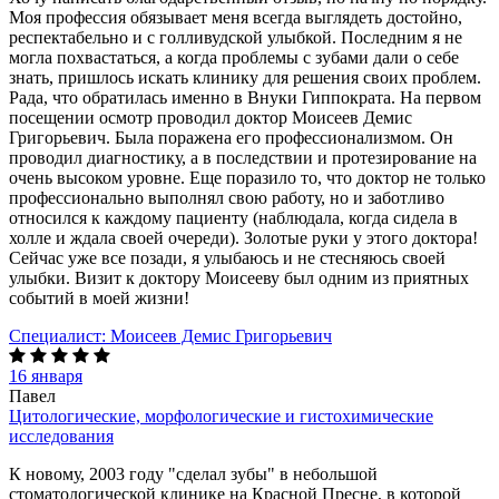
Моя профессия обязывает меня всегда выглядеть достойно,
респектабельно и с голливудской улыбкой. Последним я не
могла похвастаться, а когда проблемы с зубами дали о себе
знать, пришлось искать клинику для решения своих проблем.
Рада, что обратилась именно в Внуки Гиппократа. На первом
посещении осмотр проводил доктор Моисеев Демис
Григорьевич. Была поражена его профессионализмом. Он
проводил диагностику, а в последствии и протезирование на
очень высоком уровне. Еще поразило то, что доктор не только
профессионально выполнял свою работу, но и заботливо
относился к каждому пациенту (наблюдала, когда сидела в
холле и ждала своей очереди). Золотые руки у этого доктора!
Сейчас уже все позади, я улыбаюсь и не стесняюсь своей
улыбки. Визит к доктору Моисееву был одним из приятных
событий в моей жизни!
Специалист:
Моисеев Демис Григорьевич
16 января
Павел
Цитологические, морфологические и гистохимические
исследования
К новому, 2003 году "сделал зубы" в небольшой
стоматологической клинике на Красной Пресне, в которой