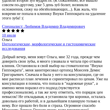
удалили второй зуб мудрости. (К сожалению, все вышло
совсем по-другому, уже 5 день зуб болит, возникли
осложнения, сижу на обезболивающих...). Как жаль, что
вовремя не попала в клинику Внуки Гиппократа на удаление
этого зуба! :(
Специалист:
Любимов Владимир Владимирович
10 июля
Ольга
Цитологические, морфологические и гистохимические
исследования
Добрый вечер, меня зовут Ольга, мне 32 года, прежде чем
доверить свои зубы, я много узнавала и читала про отзывы
клиник. Остановила я свой выбор на стоматологии "Внуки
Гиппократа", меня заинтересовал ортопед Моисеев Демис
Григорьевич. Сначала я была у него на консультации, где он
мне расписал план лечения и сориентировал по ценам. Уже на
консультации я поняла, что попала в "надежные руки", а
именно меня поразил его подход (чувствуется
профессионализм), а так же хочу отметить, что порядок цен
невысок! Не откладывая, я установила три коронки, осталась
довольна его работой, и в дальнейшем планирую только к
нему. Все прошло без боли и страха. Огромное спасибо
Моисееву Демису Григорьевичу, всем рекомендую!