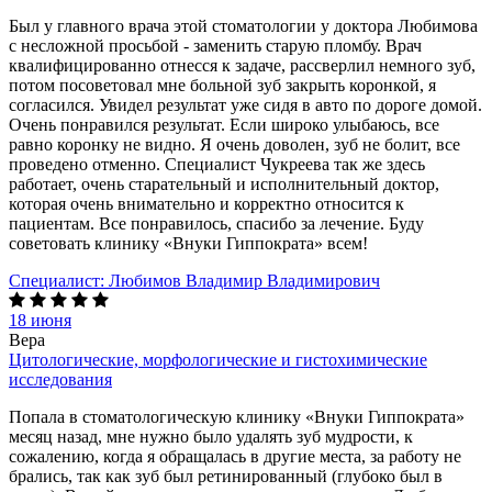
Был у главного врача этой стоматологии у доктора Любимова
с несложной просьбой - заменить старую пломбу. Врач
квалифицированно отнесся к задаче, рассверлил немного зуб,
потом посоветовал мне больной зуб закрыть коронкой, я
согласился. Увидел результат уже сидя в авто по дороге домой.
Очень понравился результат. Если широко улыбаюсь, все
равно коронку не видно. Я очень доволен, зуб не болит, все
проведено отменно. Специалист Чукреева так же здесь
работает, очень старательный и исполнительный доктор,
которая очень внимательно и корректно относится к
пациентам. Все понравилось, спасибо за лечение. Буду
советовать клинику «Внуки Гиппократа» всем!
Специалист:
Любимов Владимир Владимирович
18 июня
Вера
Цитологические, морфологические и гистохимические
исследования
Попала в стоматологическую клинику «Внуки Гиппократа»
месяц назад, мне нужно было удалять зуб мудрости, к
сожалению, когда я обращалась в другие места, за работу не
брались, так как зуб был ретинированный (глубоко был в