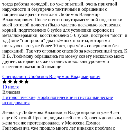
тогда работал молодой, но уже опытный, очень приятной
наружности и безупречно тактичный в обращении с
пациентом врач-стоматолог Любимов Владимир
Владимирович. После почти полуторамесячной подготовки
моей ротовой полости (было удалено несколько застарелых
корней, подготовлено 8 зубов для установки коронок из
металлокерамики, восстановлено 5-6 зубов, построен "мост" и
т.д.) мне "построили" два съёмных протеза, которыми
пользуюсь вот уже более 10 лет, при чём - совершенно без
нареканий. Так что огромное спасибо за качественный труд. К
В.В. Любимову обращались по моему совету несколько моих
друзей, которые так же остались довольны уровнем и
качеством оказанной помощи.
Специалист:
Любимов Владимир Владимирович
10 июля
Вячеслав
Цитологические, морфологические и гистохимические
исследования
Лечюсь у Любимова Владимира Владимировича уже 9 лет
еще с Красной Пресни, ходим всей семьей, очень довольны,
жена так же протезировалась у Моисеева Дэмиса
Григорьевича уже прошло много лет никаких проблем с