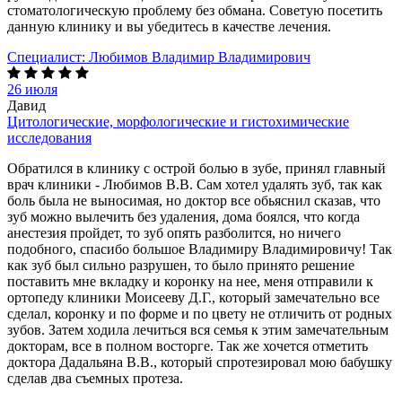
стоматологическую проблему без обмана. Советую посетить
данную клинику и вы убедитесь в качестве лечения.
Специалист:
Любимов Владимир Владимирович
26 июля
Давид
Цитологические, морфологические и гистохимические
исследования
Обратился в клинику с острой болью в зубе, принял главный
врач клиники - Любимов В.В. Сам хотел удалять зуб, так как
боль была не выносимая, но доктор все обьяснил сказав, что
зуб можно вылечить без удаления, дома боялся, что когда
анестезия пройдет, то зуб опять разболится, но ничего
подобного, спасибо большое Владимиру Владимировичу! Так
как зуб был сильно разрушен, то было принято решение
поставить мне вкладку и коронку на нее, меня отправили к
ортопеду клиники Моисееву Д.Г., который замечательно все
сделал, коронку и по форме и по цвету не отличить от родных
зубов. Затем ходила лечиться вся семья к этим замечательным
докторам, все в полном восторге. Так же хочется отметить
доктора Дадальяна В.В., который спротезировал мою бабушку
сделав два съемных протеза.