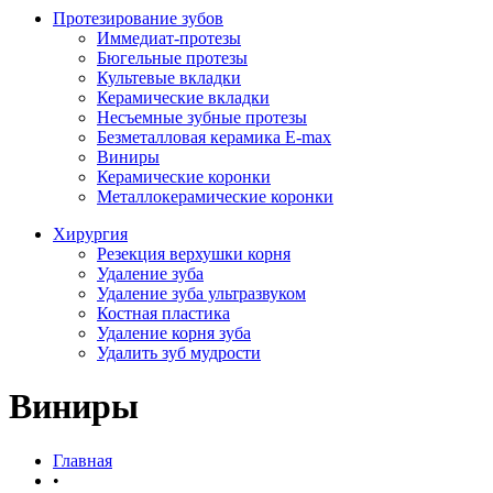
Протезирование зубов
Иммедиат-протезы
Бюгельные протезы
Культевые вкладки
Керамические вкладки
Несъемные зубные протезы
Безметалловая керамика E-max
Виниры
Керамические коронки
Металлокерамические коронки
Хирургия
Резекция верхушки корня
Удаление зуба
Удаление зуба ультразвуком
Костная пластика
Удаление корня зуба
Удалить зуб мудрости
Виниры
Главная
•