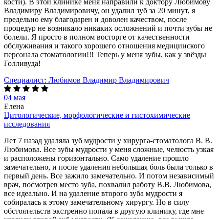
кости). В этой клинике меня направили к доктору Любимову
Владимиру Владимировичу, он удалил зуб за 20 минут, я
предельно ему благодарен и доволен качеством, после
процедур не возникало никаких осложнений и почти зубы не
болели. Я просто в полном восторге от качественности
обслуживания и такого хорошего отношения медицинского
персонала стоматологии!!! Теперь у меня зубы, как у звёзды
Голливуда!
Специалист:
Любимов Владимир Владимирович
04 мая
Елена
Цитологические, морфологические и гистохимические
исследования
Лет 7 назад удаляла зуб мудрости у хирурга-стоматолога В. В.
Любимова. Все зубы мудрости у меня сложные, челюсть узкая
и расположены горизонтально. Само удаление прошло
замечательно, и после удаления небольшая боль была только в
первый день. Все зажило замечательно. И потом независимый
врач, посмотрев место зуба, похвалил работу В.В. Любимова,
все идеально. И на удаление второго зуба мудрости я
собиралась к этому замечательному хирургу. Но в силу
обстоятельств экстренно попала в другую клинику, где мне