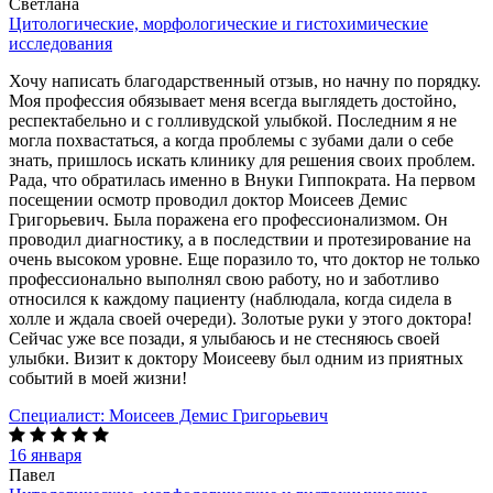
Светлана
Цитологические, морфологические и гистохимические
исследования
Хочу написать благодарственный отзыв, но начну по порядку.
Моя профессия обязывает меня всегда выглядеть достойно,
респектабельно и с голливудской улыбкой. Последним я не
могла похвастаться, а когда проблемы с зубами дали о себе
знать, пришлось искать клинику для решения своих проблем.
Рада, что обратилась именно в Внуки Гиппократа. На первом
посещении осмотр проводил доктор Моисеев Демис
Григорьевич. Была поражена его профессионализмом. Он
проводил диагностику, а в последствии и протезирование на
очень высоком уровне. Еще поразило то, что доктор не только
профессионально выполнял свою работу, но и заботливо
относился к каждому пациенту (наблюдала, когда сидела в
холле и ждала своей очереди). Золотые руки у этого доктора!
Сейчас уже все позади, я улыбаюсь и не стесняюсь своей
улыбки. Визит к доктору Моисееву был одним из приятных
событий в моей жизни!
Специалист:
Моисеев Демис Григорьевич
16 января
Павел