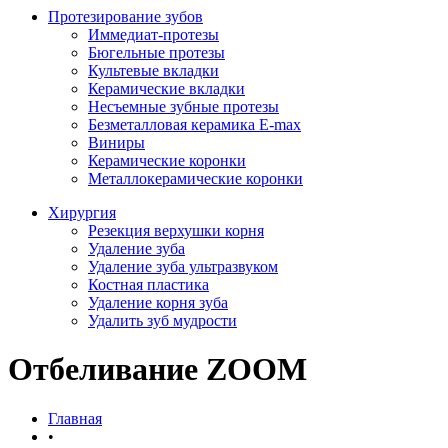
Протезирование зубов
Иммедиат-протезы
Бюгельные протезы
Культевые вкладки
Керамические вкладки
Несъемные зубные протезы
Безметалловая керамика E-max
Виниры
Керамические коронки
Металлокерамические коронки
Хирургия
Резекция верхушки корня
Удаление зуба
Удаление зуба ультразвуком
Костная пластика
Удаление корня зуба
Удалить зуб мудрости
Отбеливание ZOOM
Главная
•