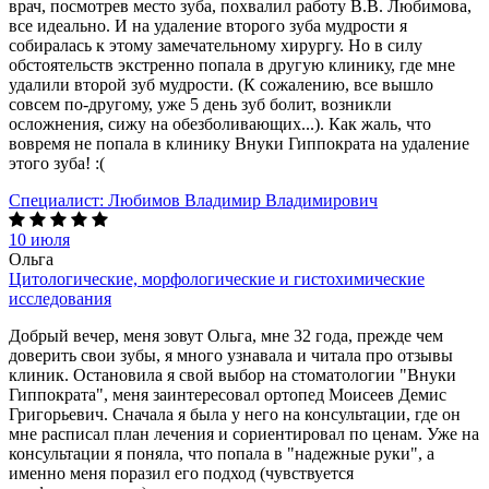
врач, посмотрев место зуба, похвалил работу В.В. Любимова,
все идеально. И на удаление второго зуба мудрости я
собиралась к этому замечательному хирургу. Но в силу
обстоятельств экстренно попала в другую клинику, где мне
удалили второй зуб мудрости. (К сожалению, все вышло
совсем по-другому, уже 5 день зуб болит, возникли
осложнения, сижу на обезболивающих...). Как жаль, что
вовремя не попала в клинику Внуки Гиппократа на удаление
этого зуба! :(
Специалист:
Любимов Владимир Владимирович
10 июля
Ольга
Цитологические, морфологические и гистохимические
исследования
Добрый вечер, меня зовут Ольга, мне 32 года, прежде чем
доверить свои зубы, я много узнавала и читала про отзывы
клиник. Остановила я свой выбор на стоматологии "Внуки
Гиппократа", меня заинтересовал ортопед Моисеев Демис
Григорьевич. Сначала я была у него на консультации, где он
мне расписал план лечения и сориентировал по ценам. Уже на
консультации я поняла, что попала в "надежные руки", а
именно меня поразил его подход (чувствуется