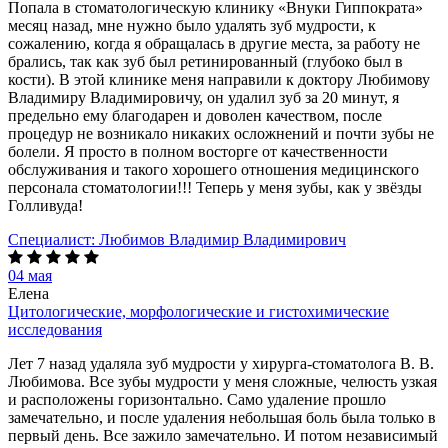
Попала в стоматологическую клинику «Внуки Гиппократа»
месяц назад, мне нужно было удалять зуб мудрости, к
сожалению, когда я обращалась в другие места, за работу не
брались, так как зуб был ретинированный (глубоко был в
кости). В этой клинике меня направили к доктору Любимову
Владимиру Владимировичу, он удалил зуб за 20 минут, я
предельно ему благодарен и доволен качеством, после
процедур не возникало никаких осложнений и почти зубы не
болели. Я просто в полном восторге от качественности
обслуживания и такого хорошего отношения медицинского
персонала стоматологии!!! Теперь у меня зубы, как у звёзды
Голливуда!
Специалист:
Любимов Владимир Владимирович
04 мая
Елена
Цитологические, морфологические и гистохимические
исследования
Лет 7 назад удаляла зуб мудрости у хирурга-стоматолога В. В.
Любимова. Все зубы мудрости у меня сложные, челюсть узкая
и расположены горизонтально. Само удаление прошло
замечательно, и после удаления небольшая боль была только в
первый день. Все зажило замечательно. И потом независимый