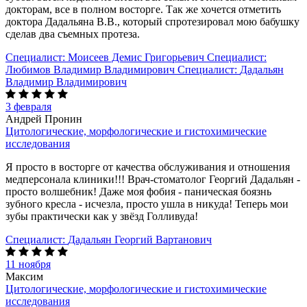
докторам, все в полном восторге. Так же хочется отметить
доктора Дадальяна В.В., который спротезировал мою бабушку
сделав два съемных протеза.
Специалист:
Моисеев Демис Григорьевич
Специалист:
Любимов Владимир Владимирович
Специалист:
Дадальян
Владимир Владимирович
3 февраля
Андрей Пронин
Цитологические, морфологические и гистохимические
исследования
Я просто в восторге от качества обслуживания и отношения
медперсонала клиники!!! Врач-стоматолог Георгий Дадальян -
просто волшебник! Даже моя фобия - паническая боязнь
зубного кресла - исчезла, просто ушла в никуда! Теперь мои
зубы практически как у звёзд Голливуда!
Специалист:
Дадальян Георгий Вартанович
11 ноября
Максим
Цитологические, морфологические и гистохимические
исследования