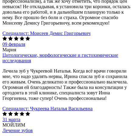
профессионализм), а так же хочу отметить, что порядок цен
невысок! Не откладывая, я установила три коронки, осталась
довольна его работой, и в дальнейшем планирую только к
нему. Все прошло без боли и страха. Огромное спасибо
Моисееву Демису Григорьевичу, всем рекомендую!
Специалист:
Моисеев Демис Григорьевич
09 февраля
Мария
Цитологические, морфологические и гистохимические
исследования
Лечила зуб у Чукреевой Наталья. Когда всё врачи говорили
мне, что надо удалять нервы, Ирина спасла зуб и сохранила
его живым. Очень деликатно и профессионально вылечила.
Огромная ей благодарность! Также была на консультации у
ортодонта в этой клинике, специалиста зовут Инна
Георгиевна, тоже супер! Очень профессиональна!
Специалист:
Чукреева Наталья Васильевна
31 марта
МОЙЛИМ
Лечение зубов