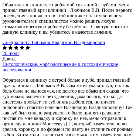
Обратился в клинику с проблемой связанной с зубами, меня
принял главный врач клиники - Любимов В.В. После первого
посещения я понял, что в этой клинике с таким хорошим
руководителем и специалистом можно решить любую
стоматологическую проблему без обмана. Советую посетить
данную клинику и вы убедитесь в качестве лечения.
Специалист:
Любимов Владимир Владимирович
26 июля
Давид
Цитологические, морфологические и гистохимические
исследования
Обратился в клинику с острой болью в зубе, принял главный
врач клиники - Любимов В.В. Сам хотел удалять зуб, так как
боль была не выносимая, но доктор все обьяснил сказав, что
зуб можно вылечить без удаления, дома боялся, что когда
анестезия пройдет, то зуб опять разболится, но ничего
подобного, спасибо большое Владимиру Владимировичу! Так
как зуб был сильно разрушен, то было принято решение
поставить мне вкладку и коронку на нее, меня отправили к
ортопеду клиники Моисееву Д.Г., который замечательно все
сделал, коронку и по форме и по цвету не отличить от родных
зубов. Затем ходила лечиться вся семья к этим замечательным