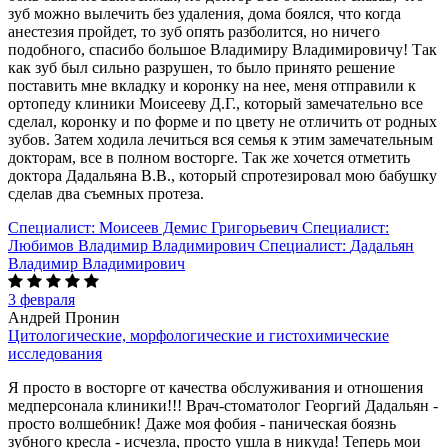
зуб можно вылечить без удаления, дома боялся, что когда
анестезия пройдет, то зуб опять разболится, но ничего
подобного, спасибо большое Владимиру Владимировичу! Так
как зуб был сильно разрушен, то было принято решение
поставить мне вкладку и коронку на нее, меня отправили к
ортопеду клиники Моисееву Д.Г., который замечательно все
сделал, коронку и по форме и по цвету не отличить от родных
зубов. Затем ходила лечиться вся семья к этим замечательным
докторам, все в полном восторге. Так же хочется отметить
доктора Дадальяна В.В., который спротезировал мою бабушку
сделав два съемных протеза.
Специалист:
Моисеев Демис Григорьевич
Специалист:
Любимов Владимир Владимирович
Специалист:
Дадальян
Владимир Владимирович
3 февраля
Андрей Пронин
Цитологические, морфологические и гистохимические
исследования
Я просто в восторге от качества обслуживания и отношения
медперсонала клиники!!! Врач-стоматолог Георгий Дадальян -
просто волшебник! Даже моя фобия - паническая боязнь
зубного кресла - исчезла, просто ушла в никуда! Теперь мои