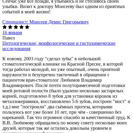
Сейчас уже все позади, я улыбаюсь и не стесняюсь своей
улыбки. Визит к доктору Моисееву был одним из приятных
событий в моей жизни!
Специалист:
Моисеев Демис Григорьевич
16 января
Павел
Цитологические, морфологические и гистохимические
исследования
К новому, 2003 году "сделал зубы" в небольшой
стоматологической клинике на Красной Пресне, в которой
тогда работал молодой, но уже опытный, очень приятной
наружности и безупречно тактичный в обращении с
пациентом врач-стоматолог Любимов Владимир
Владимирович. После почти полуторамесячной подготовки
моей ротовой полости (было удалено несколько застарелых
корней, подготовлено 8 зубов для установки коронок из
металлокерамики, восстановлено 5-6 зубов, построен "мост" и
т.д.) мне "построили" два съёмных протеза, которыми
пользуюсь вот уже более 10 лет, при чём - совершенно без
нареканий. Так что огромное спасибо за качественный труд. К
В.В. Любимову обращались по моему совету несколько моих
друзей, которые так же остались довольны уровнем и