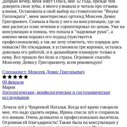
Добрый вечер, меня зовут Ольга, мне 32 года, прежде чем
доверить свои зубы, я много узнавала и читала про отзывы
клиник. Остановила я свой выбор на стоматологии "Внуки
Гиппократа", меня заинтересовал ортопед Моисеев Демис
Григорьевич. Сначала я была у него на консультации, где он
мне расписал план лечения и сориентировал по ценам. Уже на
консультации я поняла, что попала в "надежные руки", а
именно меня поразил его подход (чувствуется
профессионализм), а так же хочу отметить, что порядок цен
невысок! Не откладывая, я установила три коронки, осталась
довольна его работой, и в дальнейшем планирую только к
нему. Все прошло без боли и страха. Огромное спасибо
Моисееву Демису Григорьевичу, всем рекомендую!
Специалист:
Моисеев Демис Григорьевич
09 февраля
Мария
Цитологические, морфологические и гистохимические
исследования
Лечила зуб у Чукреевой Наталья. Когда всё врачи говорили
мне, что надо удалять нервы, Ирина спасла зуб и сохранила
его живым. Очень деликатно и профессионально вылечила.
Огромная ей благодарность! Также была на консультации у