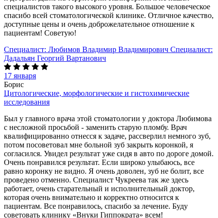
специалистов такого высокого уровня. Большое человеческое
спасибо всей стоматологической клинике. Отличное качество,
доступные цены и очень доброжелательное отношение к
пациентам! Советую!
Специалист:
Любимов Владимир Владимирович
Специалист:
Дадальян Георгий Вартанович
17 января
Борис
Цитологические, морфологические и гистохимические
исследования
Был у главного врача этой стоматологии у доктора Любимова
с несложной просьбой - заменить старую пломбу. Врач
квалифицированно отнесся к задаче, рассверлил немного зуб,
потом посоветовал мне больной зуб закрыть коронкой, я
согласился. Увидел результат уже сидя в авто по дороге домой.
Очень понравился результат. Если широко улыбаюсь, все
равно коронку не видно. Я очень доволен, зуб не болит, все
проведено отменно. Специалист Чукреева так же здесь
работает, очень старательный и исполнительный доктор,
которая очень внимательно и корректно относится к
пациентам. Все понравилось, спасибо за лечение. Буду
советовать клинику «Внуки Гиппократа» всем!