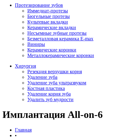
Протезирование зубов
Иммедиат-протезы
Бюгельные протезы
Культевые вкладки
Керамические вкладки
Несъемные зубные протезы
Безметалловая керамика E-max
Виниры
Керамические коронки
Металлокерамические коронки
Хирургия
Резекция верхушки корня
Удаление зуба
Удаление зуба ультразвуком
Костная пластика
Удаление корня зуба
Удалить зуб мудрости
Имплантация All-on-6
Главная
•