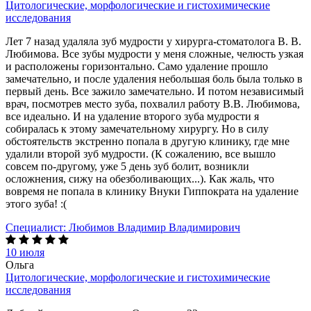
Цитологические, морфологические и гистохимические
исследования
Лет 7 назад удаляла зуб мудрости у хирурга-стоматолога В. В.
Любимова. Все зубы мудрости у меня сложные, челюсть узкая
и расположены горизонтально. Само удаление прошло
замечательно, и после удаления небольшая боль была только в
первый день. Все зажило замечательно. И потом независимый
врач, посмотрев место зуба, похвалил работу В.В. Любимова,
все идеально. И на удаление второго зуба мудрости я
собиралась к этому замечательному хирургу. Но в силу
обстоятельств экстренно попала в другую клинику, где мне
удалили второй зуб мудрости. (К сожалению, все вышло
совсем по-другому, уже 5 день зуб болит, возникли
осложнения, сижу на обезболивающих...). Как жаль, что
вовремя не попала в клинику Внуки Гиппократа на удаление
этого зуба! :(
Специалист:
Любимов Владимир Владимирович
10 июля
Ольга
Цитологические, морфологические и гистохимические
исследования