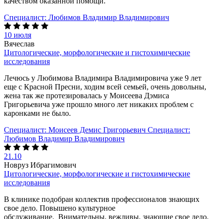
качеством оказанной помощи.
Специалист:
Любимов Владимир Владимирович
10 июля
Вячеслав
Цитологические, морфологические и гистохимические
исследования
Лечюсь у Любимова Владимира Владимировича уже 9 лет
еще с Красной Пресни, ходим всей семьей, очень довольны,
жена так же протезировалась у Моисеева Дэмиса
Григорьевича уже прошло много лет никаких проблем с
каронками не было.
Специалист:
Моисеев Демис Григорьевич
Специалист:
Любимов Владимир Владимирович
21.10
Новруз Ибрагимович
Цитологические, морфологические и гистохимические
исследования
В клинике подобран коллектив профессионалов знающих
свое дело. Повышено культурное
обслуживание. Внимательны, вежливы, знающие свое дело.