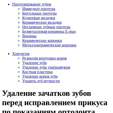
Протезирование зубов
Иммедиат-протезы
Бюгельные протезы
Культевые вкладки
Керамические вкладки
Несъемные зубные протезы
Безметалловая керамика E-max
Виниры
Керамические коронки
Металлокерамические коронки
Хирургия
Резекция верхушки корня
Удаление зуба
Удаление зуба ультразвуком
Костная пластика
Удаление корня зуба
Удалить зуб мудрости
Удаление зачатков зубов
перед исправлением прикуса
по показаниям ортодонта