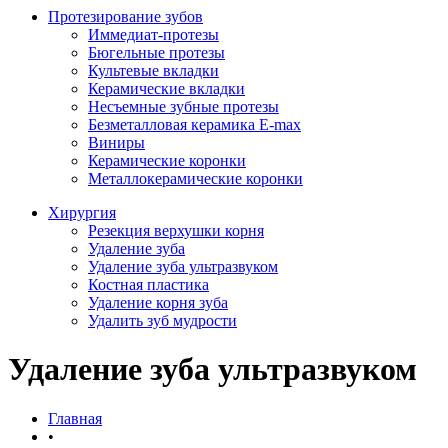
Протезирование зубов
Иммедиат-протезы
Бюгельные протезы
Культевые вкладки
Керамические вкладки
Несъемные зубные протезы
Безметалловая керамика E-max
Виниры
Керамические коронки
Металлокерамические коронки
Хирургия
Резекция верхушки корня
Удаление зуба
Удаление зуба ультразвуком
Костная пластика
Удаление корня зуба
Удалить зуб мудрости
Удаление зуба ультразвуком
Главная
•