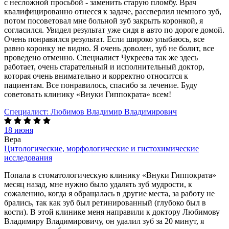
с несложной просьбой - заменить старую пломбу. Врач
квалифицированно отнесся к задаче, рассверлил немного зуб,
потом посоветовал мне больной зуб закрыть коронкой, я
согласился. Увидел результат уже сидя в авто по дороге домой.
Очень понравился результат. Если широко улыбаюсь, все
равно коронку не видно. Я очень доволен, зуб не болит, все
проведено отменно. Специалист Чукреева так же здесь
работает, очень старательный и исполнительный доктор,
которая очень внимательно и корректно относится к
пациентам. Все понравилось, спасибо за лечение. Буду
советовать клинику «Внуки Гиппократа» всем!
Специалист:
Любимов Владимир Владимирович
18 июня
Вера
Цитологические, морфологические и гистохимические
исследования
Попала в стоматологическую клинику «Внуки Гиппократа»
месяц назад, мне нужно было удалять зуб мудрости, к
сожалению, когда я обращалась в другие места, за работу не
брались, так как зуб был ретинированный (глубоко был в
кости). В этой клинике меня направили к доктору Любимову
Владимиру Владимировичу, он удалил зуб за 20 минут, я