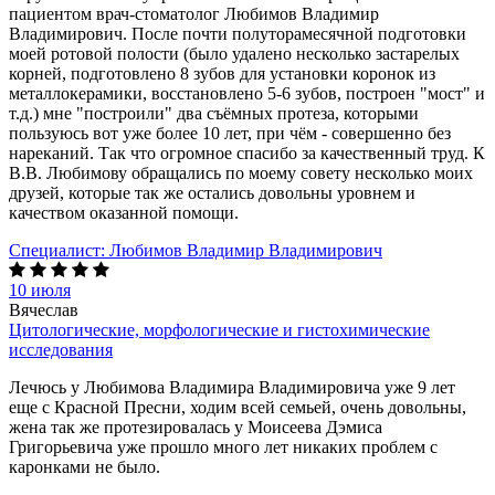
пациентом врач-стоматолог Любимов Владимир
Владимирович. После почти полуторамесячной подготовки
моей ротовой полости (было удалено несколько застарелых
корней, подготовлено 8 зубов для установки коронок из
металлокерамики, восстановлено 5-6 зубов, построен "мост" и
т.д.) мне "построили" два съёмных протеза, которыми
пользуюсь вот уже более 10 лет, при чём - совершенно без
нареканий. Так что огромное спасибо за качественный труд. К
В.В. Любимову обращались по моему совету несколько моих
друзей, которые так же остались довольны уровнем и
качеством оказанной помощи.
Специалист:
Любимов Владимир Владимирович
10 июля
Вячеслав
Цитологические, морфологические и гистохимические
исследования
Лечюсь у Любимова Владимира Владимировича уже 9 лет
еще с Красной Пресни, ходим всей семьей, очень довольны,
жена так же протезировалась у Моисеева Дэмиса
Григорьевича уже прошло много лет никаких проблем с
каронками не было.