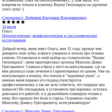
осложнения, сижу на обезболивающих...). Как жаль, что
вовремя не попала в клинику Внуки Гиппократа на удаление
этого зуба! :(
Специалист:
Любимов Владимир Владимирович
10 июля
Ольга
Цитологические, морфологические и гистохимические
исследования
Добрый вечер, меня зовут Ольга, мне 32 года, прежде чем
доверить свои зубы, я много узнавала и читала про отзывы
клиник. Остановила я свой выбор на стоматологии "Внуки
Гиппократа", меня заинтересовал ортопед Моисеев Демис
Григорьевич. Сначала я была у него на консультации, где он
мне расписал план лечения и сориентировал по ценам. Уже на
консультации я поняла, что попала в "надежные руки", а
именно меня поразил его подход (чувствуется
профессионализм), а так же хочу отметить, что порядок цен
невысок! Не откладывая, я установила три коронки, осталась
довольна его работой, и в дальнейшем планирую только к
нему. Все прошло без боли и страха. Огромное спасибо
Моисееву Демису Григорьевичу, всем рекомендую!
Специалист:
Моисеев Демис Григорьевич