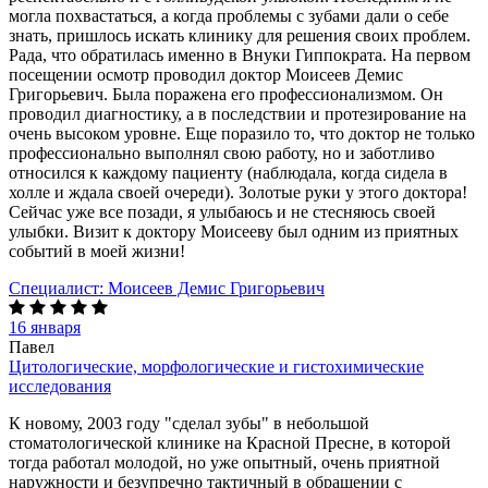
могла похвастаться, а когда проблемы с зубами дали о себе
знать, пришлось искать клинику для решения своих проблем.
Рада, что обратилась именно в Внуки Гиппократа. На первом
посещении осмотр проводил доктор Моисеев Демис
Григорьевич. Была поражена его профессионализмом. Он
проводил диагностику, а в последствии и протезирование на
очень высоком уровне. Еще поразило то, что доктор не только
профессионально выполнял свою работу, но и заботливо
относился к каждому пациенту (наблюдала, когда сидела в
холле и ждала своей очереди). Золотые руки у этого доктора!
Сейчас уже все позади, я улыбаюсь и не стесняюсь своей
улыбки. Визит к доктору Моисееву был одним из приятных
событий в моей жизни!
Специалист:
Моисеев Демис Григорьевич
16 января
Павел
Цитологические, морфологические и гистохимические
исследования
К новому, 2003 году "сделал зубы" в небольшой
стоматологической клинике на Красной Пресне, в которой
тогда работал молодой, но уже опытный, очень приятной
наружности и безупречно тактичный в обращении с