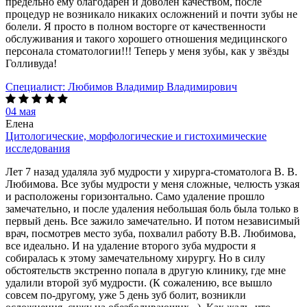
предельно ему благодарен и доволен качеством, после
процедур не возникало никаких осложнений и почти зубы не
болели. Я просто в полном восторге от качественности
обслуживания и такого хорошего отношения медицинского
персонала стоматологии!!! Теперь у меня зубы, как у звёзды
Голливуда!
Специалист:
Любимов Владимир Владимирович
04 мая
Елена
Цитологические, морфологические и гистохимические
исследования
Лет 7 назад удаляла зуб мудрости у хирурга-стоматолога В. В.
Любимова. Все зубы мудрости у меня сложные, челюсть узкая
и расположены горизонтально. Само удаление прошло
замечательно, и после удаления небольшая боль была только в
первый день. Все зажило замечательно. И потом независимый
врач, посмотрев место зуба, похвалил работу В.В. Любимова,
все идеально. И на удаление второго зуба мудрости я
собиралась к этому замечательному хирургу. Но в силу
обстоятельств экстренно попала в другую клинику, где мне
удалили второй зуб мудрости. (К сожалению, все вышло
совсем по-другому, уже 5 день зуб болит, возникли