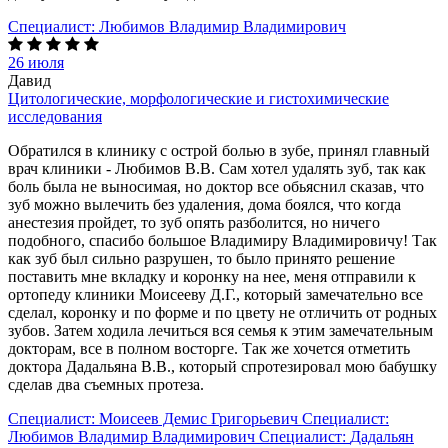
Специалист:
Любимов Владимир Владимирович
26 июля
Давид
Цитологические, морфологические и гистохимические
исследования
Обратился в клинику с острой болью в зубе, принял главный
врач клиники - Любимов В.В. Сам хотел удалять зуб, так как
боль была не выносимая, но доктор все обьяснил сказав, что
зуб можно вылечить без удаления, дома боялся, что когда
анестезия пройдет, то зуб опять разболится, но ничего
подобного, спасибо большое Владимиру Владимировичу! Так
как зуб был сильно разрушен, то было принято решение
поставить мне вкладку и коронку на нее, меня отправили к
ортопеду клиники Моисееву Д.Г., который замечательно все
сделал, коронку и по форме и по цвету не отличить от родных
зубов. Затем ходила лечиться вся семья к этим замечательным
докторам, все в полном восторге. Так же хочется отметить
доктора Дадальяна В.В., который спротезировал мою бабушку
сделав два съемных протеза.
Специалист:
Моисеев Демис Григорьевич
Специалист:
Любимов Владимир Владимирович
Специалист:
Дадальян