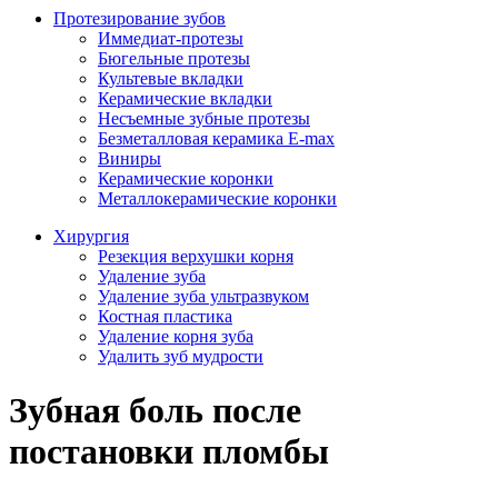
Протезирование зубов
Иммедиат-протезы
Бюгельные протезы
Культевые вкладки
Керамические вкладки
Несъемные зубные протезы
Безметалловая керамика E-max
Виниры
Керамические коронки
Металлокерамические коронки
Хирургия
Резекция верхушки корня
Удаление зуба
Удаление зуба ультразвуком
Костная пластика
Удаление корня зуба
Удалить зуб мудрости
Зубная боль после
постановки пломбы