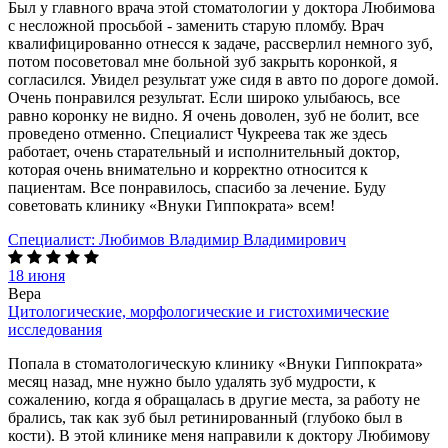
Был у главного врача этой стоматологии у доктора Любимова
с несложной просьбой - заменить старую пломбу. Врач
квалифицированно отнесся к задаче, рассверлил немного зуб,
потом посоветовал мне больной зуб закрыть коронкой, я
согласился. Увидел результат уже сидя в авто по дороге домой.
Очень понравился результат. Если широко улыбаюсь, все
равно коронку не видно. Я очень доволен, зуб не болит, все
проведено отменно. Специалист Чукреева так же здесь
работает, очень старательный и исполнительный доктор,
которая очень внимательно и корректно относится к
пациентам. Все понравилось, спасибо за лечение. Буду
советовать клинику «Внуки Гиппократа» всем!
Специалист:
Любимов Владимир Владимирович
18 июня
Вера
Цитологические, морфологические и гистохимические
исследования
Попала в стоматологическую клинику «Внуки Гиппократа»
месяц назад, мне нужно было удалять зуб мудрости, к
сожалению, когда я обращалась в другие места, за работу не
брались, так как зуб был ретинированный (глубоко был в
кости). В этой клинике меня направили к доктору Любимову