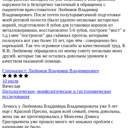
наружности и безупречно тактичный в обращении с
пациентом врач-стоматолог Любимов Владимир
Владимирович. После почти полуторамесячной подготовки
моей ротовой полости (было удалено несколько застарелых
корней, подготовлено 8 зубов для установки коронок из
металлокерамики, восстановлено 5-6 зубов, построен "мост" и
т.д.) мне "построили" два съёмных протеза, которыми
пользуюсь вот уже более 10 лет, при чём - совершенно без
нареканий. Так что огромное спасибо за качественный труд. К
В.В. Любимову обращались по моему совету несколько моих
друзей, которые так же остались довольны уровнем и
качеством оказанной помощи.
Специалист:
Любимов Владимир Владимирович
10 июля
Вячеслав
Цитологические, морфологические и гистохимические
исследования
Лечюсь у Любимова Владимира Владимировича уже 9 лет
еще с Красной Пресни, ходим всей семьей, очень довольны,
жена так же протезировалась у Моисеева Дэмиса
Григорьевича уже прошло много лет никаких проблем с
каронками не было.