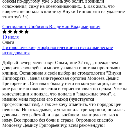
совсем по-другому, уже 5 день зуб болит, возникли
осложнения, сижу на обезболивающих...). Как жаль, что
вовремя не попала в клинику Внуки Гиппократа на удаление
этого зуба! :(
Специалист:
Любимов Владимир Владимирович
10 июля
Ольга
Цитологические, морфологические и гистохимические
исследования
Добрый вечер, меня зовут Ольга, мне 32 года, прежде чем
доверить свои зубы, я много узнавала и читала про отзывы
клиник. Остановила я свой выбор на стоматологии "Внуки
Гиппократа", меня заинтересовал ортопед Моисеев Демис
Григорьевич. Сначала я была у него на консультации, где он
мне расписал план лечения и сориентировал по ценам. Уже на
консультации я поняла, что попала в "надежные руки", а
именно меня поразил его подход (чувствуется
профессионализм), а так же хочу отметить, что порядок цен
невысок! Не откладывая, я установила три коронки, осталась
довольна его работой, и в дальнейшем планирую только к
нему. Все прошло без боли и страха. Огромное спасибо
Моисееву Демису Григорьевичу, всем рекомендую!