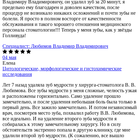
Владимиру Владимировичу, он удалил зуб за 20 минут, я
предельно ему благодарен и доволен качеством, после
процедур не возникало никаких осложнений и почти зубы не
болели. Я просто в полном восторге от качественности
обслуживания и такого хорошего отношения медицинского
персонала стоматологии!!! Теперь у меня зубы, как у звёзды
Голливуда!
Специалист:
Любимов Владимир Владимирович
04 мая
Елена
Цитологические, морфологические и гистохимические
исследования
Лет 7 назад удаляла зуб мудрости у хирурга-стоматолога В. В.
Любимова. Все зубы мудрости у меня сложные, челюсть узкая
и расположены горизонтально. Само удаление прошло
замечательно, и после удаления небольшая боль была только в
первый день. Все зажило замечательно. И потом независимый
врач, посмотрев место зуба, похвалил работу В.В. Любимова,
все идеально. И на удаление второго зуба мудрости я
собиралась к этому замечательному хирургу. Но в силу
обстоятельств экстренно попала в другую клинику, где мне
удалили второй зуб мудрости. (К сожалению, все вышло