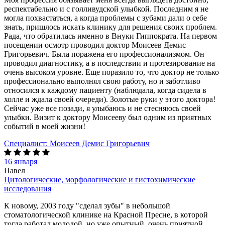
респектабельно и с голливудской улыбкой. Последним я не
могла похвастаться, а когда проблемы с зубами дали о себе
знать, пришлось искать клинику для решения своих проблем.
Рада, что обратилась именно в Внуки Гиппократа. На первом
посещении осмотр проводил доктор Моисеев Демис
Григорьевич. Была поражена его профессионализмом. Он
проводил диагностику, а в последствии и протезирование на
очень высоком уровне. Еще поразило то, что доктор не только
профессионально выполнял свою работу, но и заботливо
относился к каждому пациенту (наблюдала, когда сидела в
холле и ждала своей очереди). Золотые руки у этого доктора!
Сейчас уже все позади, я улыбаюсь и не стесняюсь своей
улыбки. Визит к доктору Моисееву был одним из приятных
событий в моей жизни!
Специалист:
Моисеев Демис Григорьевич
16 января
Павел
Цитологические, морфологические и гистохимические
исследования
К новому, 2003 году "сделал зубы" в небольшой
стоматологической клинике на Красной Пресне, в которой
тогда работал молодой, но уже опытный, очень приятной