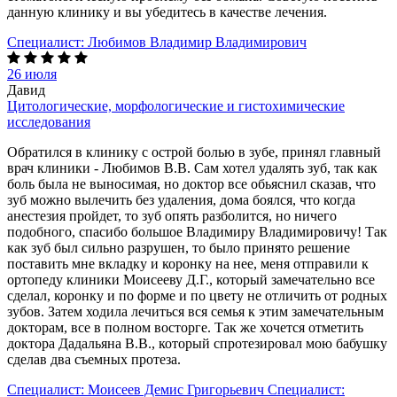
данную клинику и вы убедитесь в качестве лечения.
Специалист:
Любимов Владимир Владимирович
26 июля
Давид
Цитологические, морфологические и гистохимические
исследования
Обратился в клинику с острой болью в зубе, принял главный
врач клиники - Любимов В.В. Сам хотел удалять зуб, так как
боль была не выносимая, но доктор все обьяснил сказав, что
зуб можно вылечить без удаления, дома боялся, что когда
анестезия пройдет, то зуб опять разболится, но ничего
подобного, спасибо большое Владимиру Владимировичу! Так
как зуб был сильно разрушен, то было принято решение
поставить мне вкладку и коронку на нее, меня отправили к
ортопеду клиники Моисееву Д.Г., который замечательно все
сделал, коронку и по форме и по цвету не отличить от родных
зубов. Затем ходила лечиться вся семья к этим замечательным
докторам, все в полном восторге. Так же хочется отметить
доктора Дадальяна В.В., который спротезировал мою бабушку
сделав два съемных протеза.
Специалист:
Моисеев Демис Григорьевич
Специалист: