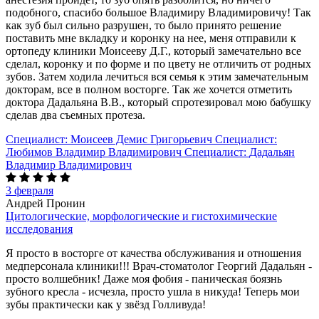
подобного, спасибо большое Владимиру Владимировичу! Так
как зуб был сильно разрушен, то было принято решение
поставить мне вкладку и коронку на нее, меня отправили к
ортопеду клиники Моисееву Д.Г., который замечательно все
сделал, коронку и по форме и по цвету не отличить от родных
зубов. Затем ходила лечиться вся семья к этим замечательным
докторам, все в полном восторге. Так же хочется отметить
доктора Дадальяна В.В., который спротезировал мою бабушку
сделав два съемных протеза.
Специалист:
Моисеев Демис Григорьевич
Специалист:
Любимов Владимир Владимирович
Специалист:
Дадальян
Владимир Владимирович
3 февраля
Андрей Пронин
Цитологические, морфологические и гистохимические
исследования
Я просто в восторге от качества обслуживания и отношения
медперсонала клиники!!! Врач-стоматолог Георгий Дадальян -
просто волшебник! Даже моя фобия - паническая боязнь
зубного кресла - исчезла, просто ушла в никуда! Теперь мои
зубы практически как у звёзд Голливуда!