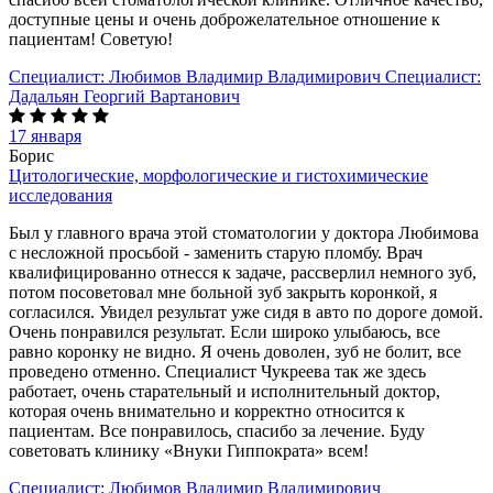
доступные цены и очень доброжелательное отношение к
пациентам! Советую!
Специалист:
Любимов Владимир Владимирович
Специалист:
Дадальян Георгий Вартанович
17 января
Борис
Цитологические, морфологические и гистохимические
исследования
Был у главного врача этой стоматологии у доктора Любимова
с несложной просьбой - заменить старую пломбу. Врач
квалифицированно отнесся к задаче, рассверлил немного зуб,
потом посоветовал мне больной зуб закрыть коронкой, я
согласился. Увидел результат уже сидя в авто по дороге домой.
Очень понравился результат. Если широко улыбаюсь, все
равно коронку не видно. Я очень доволен, зуб не болит, все
проведено отменно. Специалист Чукреева так же здесь
работает, очень старательный и исполнительный доктор,
которая очень внимательно и корректно относится к
пациентам. Все понравилось, спасибо за лечение. Буду
советовать клинику «Внуки Гиппократа» всем!
Специалист:
Любимов Владимир Владимирович