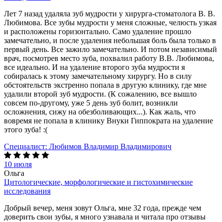
Лет 7 назад удаляла зуб мудрости у хирурга-стоматолога В. В.
Любимова. Все зубы мудрости у меня сложные, челюсть узкая
и расположены горизонтально. Само удаление прошло
замечательно, и после удаления небольшая боль была только в
первый день. Все зажило замечательно. И потом независимый
врач, посмотрев место зуба, похвалил работу В.В. Любимова,
все идеально. И на удаление второго зуба мудрости я
собиралась к этому замечательному хирургу. Но в силу
обстоятельств экстренно попала в другую клинику, где мне
удалили второй зуб мудрости. (К сожалению, все вышло
совсем по-другому, уже 5 день зуб болит, возникли
осложнения, сижу на обезболивающих...). Как жаль, что
вовремя не попала в клинику Внуки Гиппократа на удаление
этого зуба! :(
Специалист:
Любимов Владимир Владимирович
10 июля
Ольга
Цитологические, морфологические и гистохимические
исследования
Добрый вечер, меня зовут Ольга, мне 32 года, прежде чем
доверить свои зубы, я много узнавала и читала про отзывы