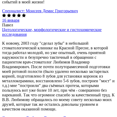
событий в моей жизни!
Специалист:
Моисеев Демис Григорьевич
16 января
Павел
Цитологические, морфологические и гистохимические
исследования
К новому, 2003 году "сделал зубы" в небольшой
стоматологической клинике на Красной Пресне, в которой
тогда работал молодой, но уже опытный, очень приятной
наружности и безупречно тактичный в обращении с
пациентом врач-стоматолог Любимов Владимир
Владимирович. После почти полуторамесячной подготовки
моей ротовой полости (было удалено несколько застарелых
корней, подготовлено 8 зубов для установки коронок из
металлокерамики, восстановлено 5-6 зубов, построен "мост" и
т.д.) мне "построили" два съёмных протеза, которыми
пользуюсь вот уже более 10 лет, при чём - совершенно без
нареканий. Так что огромное спасибо за качественный труд. К
В.В. Любимову обращались по моему совету несколько моих
друзей, которые так же остались довольны уровнем и
качеством оказанной помощи.