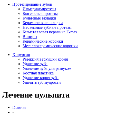
Протезирование зубов
Иммедиат-протезы
Бюгельные протезы
Культевые вкладки
Керамические вкладки
Несъемные зубные протезы
Безметалловая керамика E-max
Виниры
Керамические коронки
Металлокерамические коронки
Хирургия
Резекция верхушки корня
Удаление зуба
Удаление зуба ультразвуком
Костная пластика
Удаление корня зуба
Удалить зуб мудрости
Лечение пульпита
Главная
•