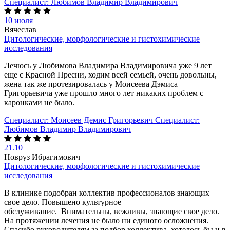
Специалист:
Любимов Владимир Владимирович
10 июля
Вячеслав
Цитологические, морфологические и гистохимические
исследования
Лечюсь у Любимова Владимира Владимировича уже 9 лет
еще с Красной Пресни, ходим всей семьей, очень довольны,
жена так же протезировалась у Моисеева Дэмиса
Григорьевича уже прошло много лет никаких проблем с
каронками не было.
Специалист:
Моисеев Демис Григорьевич
Специалист:
Любимов Владимир Владимирович
21.10
Новруз Ибрагимович
Цитологические, морфологические и гистохимические
исследования
В клинике подобран коллектив профессионалов знающих
свое дело. Повышено культурное
обслуживание. Внимательны, вежливы, знающие свое дело.
На протяжении лечения не было ни единого осложнения.
Спасибо руководителям за подбор коллектива, хотелось бы и в