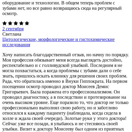
оборудование и технологии. В общем теперь проблем с
зубами нет, но все равно возвращаюсь сюда на регулярный
осмотр.
2 сентября
Светлана
Цитологические, морфологические и гистохимические
исследования
Хочу написать благодарственный отзыв, но начну по порядку.
Моя профессия обязывает меня всегда выглядеть достойно,
респектабельно и с голливудской улыбкой. Последним я не
могла похвастаться, а когда проблемы с зубами дали о себе
знать, пришлось искать клинику для решения своих проблем.
Рада, что обратилась именно в Внуки Гиппократа. На первом
посещении осмотр проводил доктор Моисеев Демис
Григорьевич. Была поражена его профессионализмом. Он
проводил диагностику, а в последствии и протезирование на
очень высоком уровне. Еще поразило то, что доктор не только
профессионально выполнял свою работу, но и заботливо
относился к каждому пациенту (наблюдала, когда сидела в
холле и ждала своей очереди). Золотые руки у этого доктора!
Сейчас уже все позади, я улыбаюсь и не стесняюсь своей
улыбки. Визит к доктору Моисееву был одним из приятных