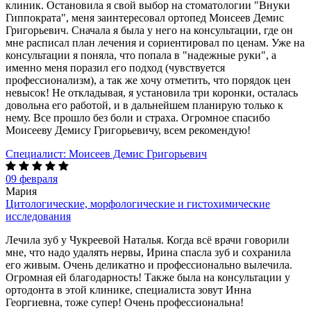
клиник. Остановила я свой выбор на стоматологии "Внуки
Гиппократа", меня заинтересовал ортопед Моисеев Демис
Григорьевич. Сначала я была у него на консультации, где он
мне расписал план лечения и сориентировал по ценам. Уже на
консультации я поняла, что попала в "надежные руки", а
именно меня поразил его подход (чувствуется
профессионализм), а так же хочу отметить, что порядок цен
невысок! Не откладывая, я установила три коронки, осталась
довольна его работой, и в дальнейшем планирую только к
нему. Все прошло без боли и страха. Огромное спасибо
Моисееву Демису Григорьевичу, всем рекомендую!
Специалист:
Моисеев Демис Григорьевич
09 февраля
Мария
Цитологические, морфологические и гистохимические
исследования
Лечила зуб у Чукреевой Наталья. Когда всё врачи говорили
мне, что надо удалять нервы, Ирина спасла зуб и сохранила
его живым. Очень деликатно и профессионально вылечила.
Огромная ей благодарность! Также была на консультации у
ортодонта в этой клинике, специалиста зовут Инна
Георгиевна, тоже супер! Очень профессиональна!