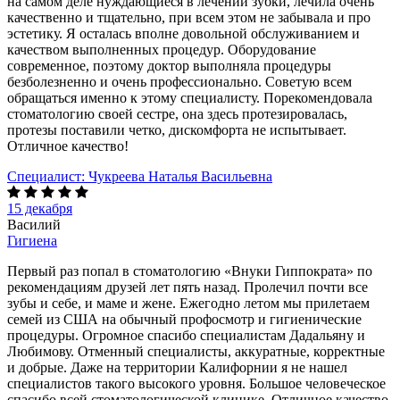
на самом деле нуждающиеся в лечении зубки, лечила очень
качественно и тщательно, при всем этом не забывала и про
эстетику. Я осталась вполне довольной обслуживанием и
качеством выполненных процедур. Оборудование
современное, поэтому доктор выполняла процедуры
безболезненно и очень профессионально. Советую всем
обращаться именно к этому специалисту. Порекомендовала
стоматологию своей сестре, она здесь протезировалась,
протезы поставили четко, дискомфорта не испытывает.
Отличное качество!
Специалист:
Чукреева Наталья Васильевна
15 декабря
Василий
Гигиена
Первый раз попал в стоматологию «Внуки Гиппократа» по
рекомендациям друзей лет пять назад. Пролечил почти все
зубы и себе, и маме и жене. Ежегодно летом мы прилетаем
семей из США на обычный профосмотр и гигиенические
процедуры. Огромное спасибо специалистам Дадальяну и
Любимову. Отменный специалисты, аккуратные, корректные
и добрые. Даже на территории Калифорнии я не нашел
специалистов такого высокого уровня. Большое человеческое
спасибо всей стоматологической клинике. Отличное качество,