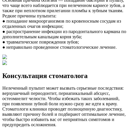
Основная причина болезни — попадание бактерий в пульпу,
что чаще всего наблюдается при нелеченном кариесе зубов, а
также при неплотном прилегании пломбы к зубным тканям.
Редкие причины пульпита:
● попадание микроорганизмов по кровеносным сосудам из
отдаленных очагов инфекции;
● распространение инфекции из пародонтального кармана по
дополнительным канальцам корня зуба;
● травматические повреждения зубов;
● неправильно проведенное стоматологические лечение.
Консультация стоматолога
Нелеченный пульпит может вызвать серьезные последствия:
верхушечный периодонтит, периапикальный абсцесс,
остеомиелит челюсти. Чтобы избежать таких заболеваний,
при появлении зубной боли нужно сразу же идти к врачу.
Стоматологи клиники проводят полноценную диагностику,
выявляют причину болей и подбирают оптимальное лечение,
чтобы быстро избавить вас от неприятных симптомов и
предупредить осложнения.