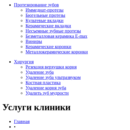
Протезирование зубов
Иммедиат-протезы
Бюгельные протезы
Культевые вкладки
Керамические вкладки
Несъемные зубные протезы
Безметалловая керамика E-max
Виниры
Керамические коронки
Металлокерамические коронки
Хирургия
Резекция верхушки корня
Удаление зуба
Удаление зуба ультразвуком
Костная пластика
Удаление корня зуба
Удалить зуб мудрости
Услуги клиники
Главная
•