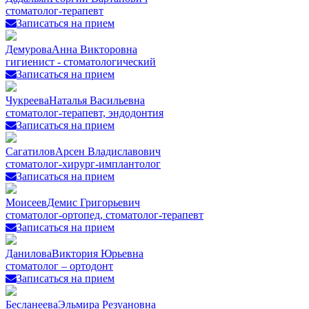
стоматолог-терапевт
Записаться на прием
Демурова
Анна Викторовна
гигиенист - стоматологический
Записаться на прием
Чукреева
Наталья Васильевна
стоматолог-терапевт, эндодонтия
Записаться на прием
Сагатилов
Арсен Владиславович
стоматолог-хирург-имплантолог
Записаться на прием
Моисеев
Демис Григорьевич
стоматолог-ортопед, стоматолог-терапевт
Записаться на прием
Данилова
Виктория Юрьевна
стоматолог – ортодонт
Записаться на прием
Бесланеева
Эльмира Резуановна