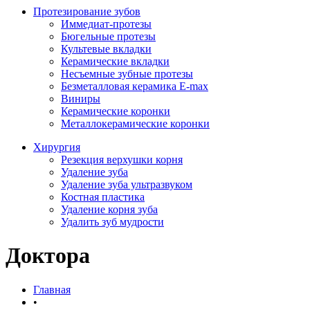
Протезирование зубов
Иммедиат-протезы
Бюгельные протезы
Культевые вкладки
Керамические вкладки
Несъемные зубные протезы
Безметалловая керамика E-max
Виниры
Керамические коронки
Металлокерамические коронки
Хирургия
Резекция верхушки корня
Удаление зуба
Удаление зуба ультразвуком
Костная пластика
Удаление корня зуба
Удалить зуб мудрости
Доктора
Главная
•