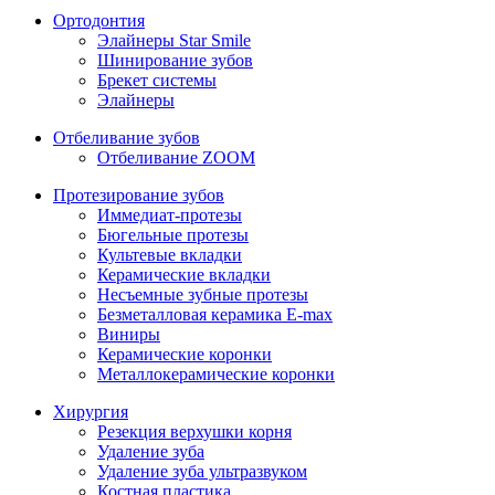
Ортодонтия
Элайнеры Star Smile
Шинирование зубов
Брекет системы
Элайнеры
Отбеливание зубов
Отбеливание ZOOM
Протезирование зубов
Иммедиат-протезы
Бюгельные протезы
Культевые вкладки
Керамические вкладки
Несъемные зубные протезы
Безметалловая керамика E-max
Виниры
Керамические коронки
Металлокерамические коронки
Хирургия
Резекция верхушки корня
Удаление зуба
Удаление зуба ультразвуком
Костная пластика