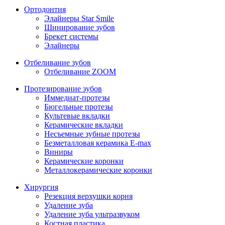
Ортодонтия
Элайнеры Star Smile
Шинирование зубов
Брекет системы
Элайнеры
Отбеливание зубов
Отбеливание ZOOM
Протезирование зубов
Иммедиат-протезы
Бюгельные протезы
Культевые вкладки
Керамические вкладки
Несъемные зубные протезы
Безметалловая керамика E-max
Виниры
Керамические коронки
Металлокерамические коронки
Хирургия
Резекция верхушки корня
Удаление зуба
Удаление зуба ультразвуком
Костная пластика