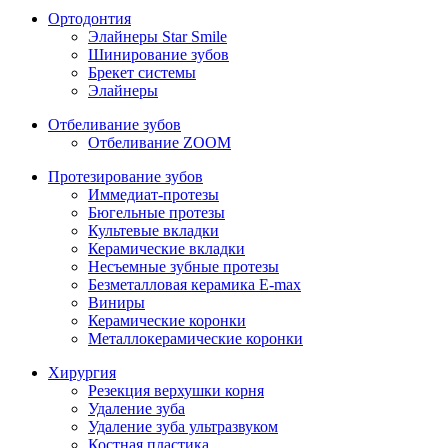
Ортодонтия
Элайнеры Star Smile
Шинирование зубов
Брекет системы
Элайнеры
Отбеливание зубов
Отбеливание ZOOM
Протезирование зубов
Иммедиат-протезы
Бюгельные протезы
Культевые вкладки
Керамические вкладки
Несъемные зубные протезы
Безметалловая керамика E-max
Виниры
Керамические коронки
Металлокерамические коронки
Хирургия
Резекция верхушки корня
Удаление зуба
Удаление зуба ультразвуком
Костная пластика