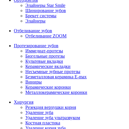
Ортодонтия
Элайнеры Star Smile
Шинирование зубов
Брекет системы
Элайнеры
Отбеливание зубов
Отбеливание ZOOM
Протезирование зубов
Иммедиат-протезы
Бюгельные протезы
Культевые вкладки
Керамические вкладки
Несъемные зубные протезы
Безметалловая керамика E-max
Виниры
Керамические коронки
Металлокерамические коронки
Хирургия
Резекция верхушки корня
Удаление зуба
Удаление зуба ультразвуком
Костная пластика
Удаление корня зуба