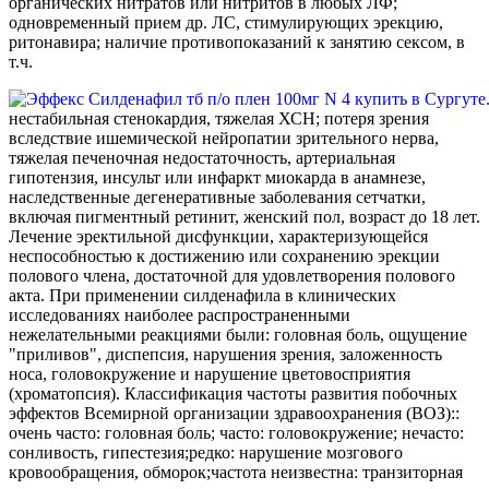
органических нитратов или нитритов в любых ЛФ;
одновременный прием др. ЛС, стимулирующих эрекцию,
ритонавира; наличие противопоказаний к занятию сексом, в
т.ч.
нестабильная стенокардия, тяжелая ХСН; потеря зрения
вследствие ишемической нейропатии зрительного нерва,
тяжелая печеночная недостаточность, артериальная
гипотензия, инсульт или инфаркт миокарда в анамнезе,
наследственные дегенеративные заболевания сетчатки,
включая пигментный ретинит, женский пол, возраст до 18 лет.
Лечение эректильной дисфункции, характеризующейся
неспособностью к достижению или сохранению эрекции
полового члена, достаточной для удовлетворения полового
акта. При применении силденафила в клинических
исследованиях наиболее распространенными
нежелательными реакциями были: головная боль, ощущение
"приливов", диспепсия, нарушения зрения, заложенность
носа, головокружение и нарушение цветовосприятия
(хроматопсия). Классификация частоты развития побочных
эффектов Всемирной организации здравоохранения (ВОЗ)::
очень часто: головная боль; часто: головокружение; нечасто:
сонливость, гипестезия;редко: нарушение мозгового
кровообращения, обморок;частота неизвестна: транзиторная