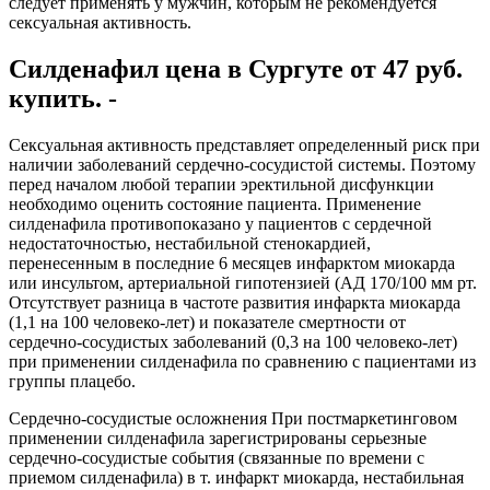
следует применять у мужчин, которым не рекомендуется
сексуальная активность.
Силденафил цена в Сургуте от 47 руб.
купить. -
Сексуальная активность представляет определенный риск при
наличии заболеваний сердечно-сосудистой системы. Поэтому
перед началом любой терапии эректильной дисфункции
необходимо оценить состояние пациента. Применение
силденафила противопоказано у пациентов с сердечной
недостаточностью, нестабильной стенокардией,
перенесенным в последние 6 месяцев инфарктом миокарда
или инсультом, артериальной гипотензией (АД 170/100 мм рт.
Отсутствует разница в частоте развития инфаркта миокарда
(1,1 на 100 человеко-лет) и показателе смертности от
сердечно-сосудистых заболеваний (0,3 на 100 человеко-лет)
при применении силденафила по сравнению с пациентами из
группы плацебо.
Сердечно-сосудистые осложнения При постмаркетинговом
применении силденафила зарегистрированы серьезные
сердечно-сосудистые события (связанные по времени с
приемом силденафила) в т. инфаркт миокарда, нестабильная