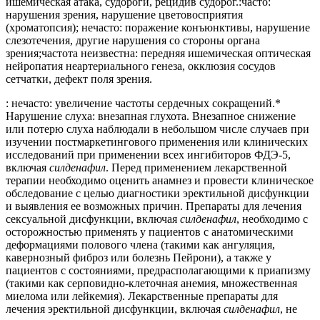
ишемическая атака, судороги, рецидив судорог.:часто:
нарушения зрения, нарушение цветовосприятия
(хроматопсия); нечасто: поражение конъюнктивы, нарушение
слезотечения, другие нарушения со стороны органа
зрения;частота неизвестна: передняя ишемическая оптическая
нейропатия неартериального генеза, окклюзия сосудов
сетчатки, дефект поля зрения.
: нечасто: увеличение частоты сердечных сокращений.*
Нарушение слуха: внезапная глухота. Внезапное снижение
или потерю слуха наблюдали в небольшом числе случаев при
изучении постмаркетингового применения или клинических
исследований при применении всех ингибиторов ФДЭ-5,
включая
силденафил
. Перед применением лекарственной
терапии необходимо оценить анамнез и провести клиническое
обследование с целью диагностики эректильной дисфункции
и выявления ее возможных причин. Препараты для лечения
сексуальной дисфункции, включая
силденафил
, необходимо с
осторожностью применять у пациентов с анатомическими
деформациями полового члена (такими как ангуляция,
кавернозный фиброз или болезнь Пейрони), а также у
пациентов с состояниями, предрасполагающими к приапизму
(такими как серповидно-клеточная анемия, множественная
миелома или лейкемия). Лекарственные препараты для
лечения эректильной дисфункции, включая
силденафил
, не