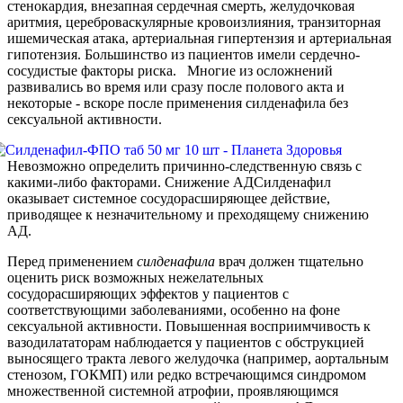
стенокардия, внезапная сердечная смерть, желудочковая
аритмия, цереброваскулярные кровоизлияния, транзиторная
ишемическая атака, артериальная гипертензия и артериальная
гипотензия. Большинство из пациентов имели сердечно-
сосудистые факторы риска. Многие из осложнений
развивались во время или сразу после полового акта и
некоторые - вскоре после применения силденафила без
сексуальной активности.
Невозможно определить причинно-следственную связь с
какими-либо факторами. Снижение АДСилденафил
оказывает системное сосудорасширяющее действие,
приводящее к незначительному и преходящему снижению
АД.
Перед применением
силденафила
врач должен тщательно
оценить риск возможных нежелательных
сосудорасширяющих эффектов у пациентов с
соответствующими заболеваниями, особенно на фоне
сексуальной активности. Повышенная восприимчивость к
вазодилататорам наблюдается у пациентов с обструкцией
выносящего тракта левого желудочка (например, аортальным
стенозом, ГОКМП) или редко встречающимся синдромом
множественной системной атрофии, проявляющимся