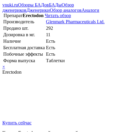
vnuki.ru
Обзоры БАДов
БАДы
Обзор
дженериков
Дженерики
Обзор аналогов
Аналоги
Препарат
Erectodon
Читать обзор
Производитель
Glenmark Pharmaceuticals Ltd.
Продано шт.
292
Дозировка в мг.
11
Наличие
Есть
Бесплатная доставка
Есть
Побочные эффекты
Есть
Форма выпуска
Таблетки
×
Erectodon
Купить сейчас