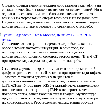
С целью оценки влияния ежедневного приема тадалафила на
сперматогенез было проведено несколько исследований. Ни в
одном из исследований не наблюдалось нежелательного
влияния на морфологию сперматозоидов и их подвижность.
В одном из исследований было выявлено снижение средней
концентрации сперматозоидов по сравнению с плацебо.
Снижение концентрации сперматозоидов было связано с
более высокой частотой эякуляции. Кроме того, не
наблюдалось нежелательного влияния на среднюю
концентрацию половых гормонов, тестостерона, ЛГ и ФСГ
при приеме тадалафила по сравнению с плацебо.
Отмечено улучшение эрекции у пациентов с эректильной
дисфункцией всех степеней тяжести при приеме
тадалафила
1 раз/сут. Механизм действия у пациентов с
доброкачественной гиперплазией предстательной железы
(ДГПЖ)Ингибирование ФДЭ5
тадалафилом
, приводящее к
повышению концентрации ц ГМФ в пещеристом теле
полового члена, также наблюдается в гладкой мускулатуре
предстательной железы, мочевого пузыря и сосудах, которые
их кровоснабжают. Расслабление гладких мышц сосудов