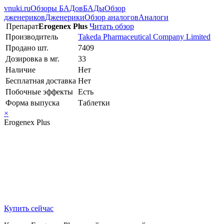
vnuki.ru
Обзоры БАДов
БАДы
Обзор
дженериков
Дженерики
Обзор аналогов
Аналоги
Препарат
Erogenex Plus
Читать обзор
Производитель
Takeda Pharmaceutical Company Limited
Продано шт.
7409
Дозировка в мг.
33
Наличие
Нет
Бесплатная доставка
Нет
Побочные эффекты
Есть
Форма выпуска
Таблетки
×
Erogenex Plus
Купить сейчас