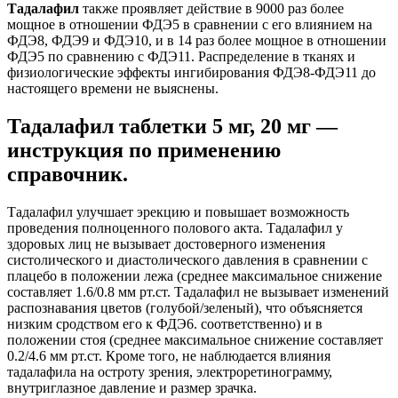
Тадалафил
также проявляет действие в 9000 раз более
мощное в отношении ФДЭ5 в сравнении с его влиянием на
ФДЭ8, ФДЭ9 и ФДЭ10, и в 14 раз более мощное в отношении
ФДЭ5 по сравнению с ФДЭ11. Распределение в тканях и
физиологические эффекты ингибирования ФДЭ8-ФДЭ11 до
настоящего времени не выяснены.
Тадалафил таблетки 5 мг, 20 мг —
инструкция по применению
справочник.
Тадалафил улучшает эрекцию и повышает возможность
проведения полноценного полового акта. Тадалафил у
здоровых лиц не вызывает достоверного изменения
систолического и диастолического давления в сравнении с
плацебо в положении лежа (среднее максимальное снижение
составляет 1.6/0.8 мм рт.ст. Тадалафил не вызывает изменений
распознавания цветов (голубой/зеленый), что объясняется
низким сродством его к ФДЭ6. соответственно) и в
положении стоя (среднее максимальное снижение составляет
0.2/4.6 мм рт.ст. Кроме того, не наблюдается влияния
тадалафила на остроту зрения, электроретинограмму,
внутриглазное давление и размер зрачка.