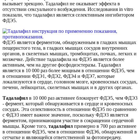
вызывает эрекцию. Тадалафил не оказывает эффекта в
отсутствии сексуального возбуждения. Исследования in vitro
показали, что тадалафил является селективным ингибитором
ФДЭ5.
ФДЭ5 является ферментом, обнаруженным в гладких мышцах
пещеристого тела, в гладких мышцах сосудов внутренних
органов, в скелетных мышцах, тромбоцитах, почках, легких и
мозжечке. Действие тадалафила на ФДЭ5 является более
активным, чем на другие фосфодиэстеразы. Тадалафил
является в 10 000 раз более мощным в отношении ФДЭ5, чем
в отношении ФДЭ1, ФДЭ2, ФДЭ4 и ФДЭ7, которые
локализуются в сердце, головном мозге, кровеносных сосудах,
печени, лейкоцитах, скелетных мышцах и в других органах.
Тадалафил
в 10 000 раз активнее блокирует ФДЭ5, чем ФДЭ3
- фермент, который обнаруживается в сердце и кровеносных
сосудах. Эта селективность в отношении ФДЭ5 по сравнению
с ФДЭ3 имеет важное значение, поскольку ФДЭ3 является
ферментом, принимающим участие в сокращении сердечной
мышцы. Кроме того,
тадалафил
примерно в 700 раз активнее
в отношении ФДЭ5, чем в отношении ФДЭ6, обнаруженной в
сетчатке и являющейся ответственной за фотопередачу.