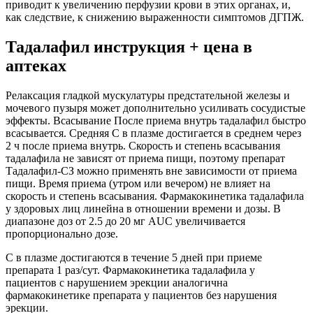
приводит к увеличению перфузии крови в этих органах, и,
как следствие, к снижению выраженности симптомов ДГПЖ.
Тадалафил инструкция + цена в
аптеках
Релаксация гладкой мускулатуры предстательной железы и
мочевого пузыря может дополнительно усиливать сосудистые
эффекты. Всасывание После приема внутрь тадалафил быстро
всасывается. Средняя С в плазме достигается в среднем через
2 ч после приема внутрь. Скорость и степень всасывания
тадалафила не зависят от приема пищи, поэтому препарат
Тадалафил-СЗ можно применять вне зависимости от приема
пищи. Время приема (утром или вечером) не влияет на
скорость и степень всасывания. Фармакокинетика тадалафила
у здоровых лиц линейна в отношении времени и дозы. В
диапазоне доз от 2.5 до 20 мг AUC увеличивается
пропорционально дозе.
C в плазме достигаются в течение 5 дней при приеме
препарата 1 раз/сут. Фармакокинетика тадалафила у
пациентов с нарушением эрекции аналогична
фармакокинетике препарата у пациентов без нарушения
эрекции.