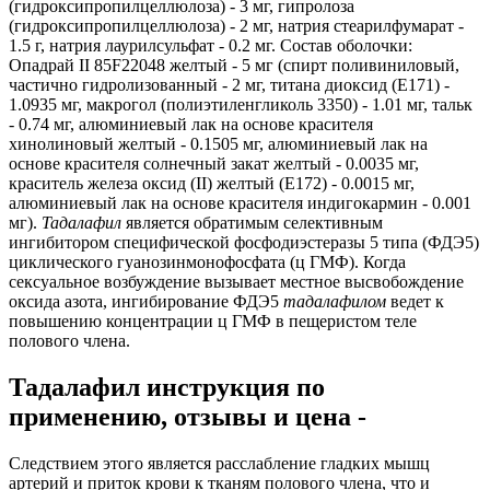
(гидроксипропилцеллюлоза) - 3 мг, гипролоза
(гидроксипропилцеллюлоза) - 2 мг, натрия стеарилфумарат -
1.5 г, натрия лаурилсульфат - 0.2 мг. Состав оболочки:
Опадрай II 85F22048 желтый - 5 мг (спирт поливиниловый,
частично гидролизованный - 2 мг, титана диоксид (Е171) -
1.0935 мг, макрогол (полиэтиленгликоль 3350) - 1.01 мг, тальк
- 0.74 мг, алюминиевый лак на основе красителя
хинолиновый желтый - 0.1505 мг, алюминиевый лак на
основе красителя солнечный закат желтый - 0.0035 мг,
краситель железа оксид (II) желтый (Е172) - 0.0015 мг,
алюминиевый лак на основе красителя индигокармин - 0.001
мг).
Тадалафил
является обратимым селективным
ингибитором специфической фосфодиэстеразы 5 типа (ФДЭ5)
циклического гуанозинмонофосфата (ц ГМФ). Когда
сексуальное возбуждение вызывает местное высвобождение
оксида азота, ингибирование ФДЭ5
тадалафилом
ведет к
повышению концентрации ц ГМФ в пещеристом теле
полового члена.
Тадалафил инструкция по
применению, отзывы и цена -
Следствием этого является расслабление гладких мышц
артерий и приток крови к тканям полового члена, что и