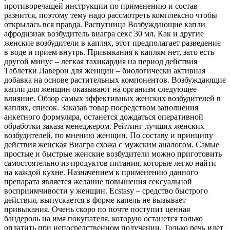
противоречащей инструкции по применению и состав
разнится, поэтому тему надо рассмотреть комплексно чтобы
открылась вся правда. Распутница Возбуждающие капли
афродизиак возбудитель виагра секс 30 мл. Как и другие
женские возбудители в каплях, этот предполагает разведение
в воде и прием внутрь. Привыкания к каплям нет, зато есть
другой минус – легкая тахикардия на период действия
Таблетки Лаверон для женщин – биологически активная
добавка на основе растительных компонентов. Возбуждающие
капли для женщин оказывают на организм следующее
влияние. Обзор самых эффективных женских возбудителей в
каплях, список. Заказав товар посредством заполнения
анкетного формуляра, останется дождаться оперативной
обработки заказа менеджером. Рейтинг лучших женских
возбудителей, по мнению женщин. По составу и принципу
действия женская Виагра схожа с мужским аналогом. Самые
простые и быстрые женские возбудители можно приготовить
самостоятельно из продуктов питания, которые легко найти
на каждой кухне. Назначением к применению данного
препарата является желание повышения сексуальной
восприимчивости у женщин. Ecstasy – средство быстрого
действия, выпускается в форме капель не вызывает
привыкания. Очень скоро по почте поступит ценная
бандероль на имя покупателя, которую останется только
оплатить при непосредственном получении. Только речь идет