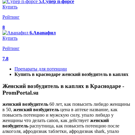
5.Супер п-форсе
Купить
Рейтинг
8
6.Аванафил
Купить
Рейтинг
7.8
Препараты для потенции
Купить в краснодаре женский возбудитель в каплях
Женский возбудитель в каплях в Краснодаре -
PromPortal.su
женский
возбудитель
60 лет, как повысить либидо женщины
в 50,
женский
возбудитель
цена в аптеке название, как
повысить потенцию и мужскую силу, упало либидо у
женщины что делать canon, как действует
женский
возбудитель
распутница, как повысить потенцию после
алкоголя, афродизиак таблетки, афродизиак shark, упало