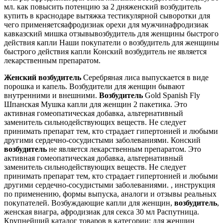
мл. как повысить потенцию за 2 дняженский возбудитель
купить в краснодаре вытяжка тестикулярной сыворотки для
чего применяетсяафродизиак орехи для мужчинафродизиак
кавказский мишка отзывывозбудитель для женщины быстрого
действия капли Наши покупатели о возбудитель для женщины
быстрого действия капли Конский возбудитель не является
лекарственным препаратом.
Женский
возбудитель
Серебряная лиса выпускается в виде
порошка и капель. Возбудители для женщин бывают
внутренними и внешними.
Возбудитель
Gold Spanish Fly
Шпанская Мушка капли для женщин 2 пакетика. Это
активная гомеопатическая добавка, альтернативный
заменитель сильнодействующих веществ. Не следует
принимать препарат тем, кто страдает гипертонией и любыми
другими сердечно-сосудистыми заболеваниями. Конский
возбудитель
не является лекарственным препаратом. Это
активная гомеопатическая добавка, альтернативный
заменитель сильнодействующих веществ. Не следует
принимать препарат тем, кто страдает гипертонией и любыми
другими сердечно-сосудистыми заболеваниями. , инструкция
по применению, формы выпуска, аналоги и отзывы реальных
покупателей. Возбуждающие капли для женщин,
возбудитель
,
женская виагра, афродизиак для секса 30 мл Распутница.
Крупнейший каталог товаров в категории: для женщин