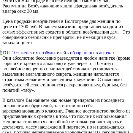
купить в Волгограде в аптеке недорого можно у нас.
Распутница Возбуждающие капли афродизиак возбудитель
виагра секс 30 мл.
Цена продажи возбудителей в Волгограде для женщин по
цене от 1300 руб. В нашем магазине представлены одни из
самых эффективных средств в области возбуждения дам. Это
совершенно безопасные препараты, не имеющий вкуса,
запаха и цвета.
Они абсолютно бесследно разводятся в любом напитке (кроме
горячих и крепкого алкоголя) и уже через 5 - 10 минут
волшебное вещество начинает действовать: усиливается
выделение влагалищного секрета, женщина наполняется
страстным желанием и влечением к мужчине. С помощью
возбудителей секс становится раскрепощенным, бурным, без
понятий «табу».
В каталоге Вы найдете как новые препараты из последнего
поколения возбудителей, так и отлично себя
зарекомендовавшую классику. Главное достоинство любого из
представленных средства в том, что после их использования
женщина становится способной не только удовлетворять и
доставлять массу наслаждений партнеру, но и наслаждаться
сама, получая непередаваемое удовольствие! На сегодняшний