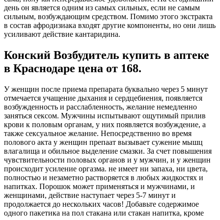
день он является одним из самых сильных, если не самым
сильным, возбуждающим средством. Помимо этого экстракта
в состав афродизиака входят другие компоненты, но они лишь
усиливают действие кантаридина.
Конский Возбудитель купить в аптеке
в Краснодаре цена от 168.
У женщин после приема препарата буквально через 5 минут
отмечается учащение дыхания и сердцебиения, появляется
возбужденность и расслабленность, желание немедленно
заняться сексом. Мужчины испытывают ощутимый прилив
крови к половым органам, у них появляется возбуждение, а
также сексуальное желание. Непосредственно во время
полового акта у женщин препаат вызывает сужение мышц
влагалища и обильное выделение смазки. За счет повышения
чувствительности половых органов и у мужчин, и у женщин
происходит усиление оргазма. не имеет ни запаха, ни цвета,
полностью и незаметно растворяется в любых жидкостях и
напитках. Порошок может применяться и мужчинами, и
женщинами, действие наступает через 5-7 минут и
продолжается до нескольких часов! Добавьте содержимое
одного пакетика на пол стакана или стакан напитка, кроме