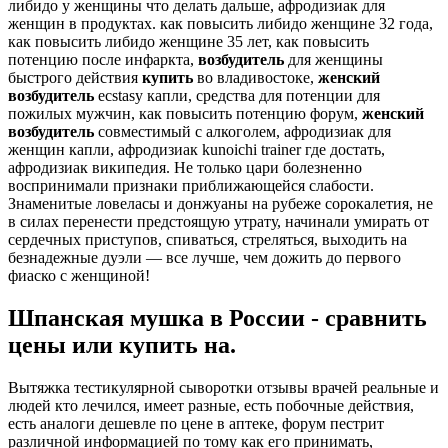
либидо у женщины что делать дальше, афродизиак для
женщин в продуктах. как повысить либидо женщине 32 года,
как повысить либидо женщине 35 лет, как повысить
потенцию после инфаркта,
возбудитель
для женщины
быстрого действия
купить
во владивостоке,
женский
возбудитель
ecstasy капли, средства для потенции для
пожилых мужчин, как повысить потенцию форум,
женский
возбудитель
совместимый с алкоголем, афродизиак для
женщин капли, афродизиак kunoichi trainer где достать,
афродизиак википедия. Не только цари болезненно
воспринимали признаки приближающейся слабости.
Знаменитые ловеласы и донжуаны на рубеже сорокалетия, не
в силах перенести предстоящую утрату, начинали умирать от
сердечных приступов, спиваться, стреляться, выходить на
безнадежные дуэли — все лучше, чем дожить до первого
фиаско с женщиной!
Шпанская мушка в России - сравнить
цены или купить на.
Вытяжка тестикулярной сыворотки отзывы врачей реальные и
людей кто лечился, имеет разные, есть побочные действия,
есть аналоги дешевле по цене в аптеке, форум пестрит
различной информацией по тому как его принимать,