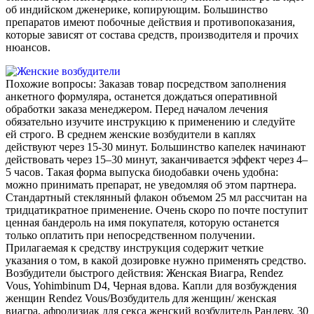
об индийском дженерике, копирующим. Большинство
препаратов имеют побочные действия и противопоказания,
которые зависят от состава средств, производителя и прочих
нюансов.
Похожие вопросы: Заказав товар посредством заполнения
анкетного формуляра, останется дождаться оперативной
обработки заказа менеджером. Перед началом лечения
обязательно изучите инструкцию к применению и следуйте
ей строго. В среднем женские возбудители в каплях
действуют через 15-30 минут. Большинство капелек начинают
действовать через 15–30 минут, заканчивается эффект через 4–
5 часов. Такая форма выпуска биодобавки очень удобна:
можно принимать препарат, не уведомляя об этом партнера.
Стандартный стеклянный флакон объемом 25 мл рассчитан на
тридцатикратное применение. Очень скоро по почте поступит
ценная бандероль на имя покупателя, которую останется
только оплатить при непосредственном получении.
Прилагаемая к средству инструкция содержит четкие
указания о том, в какой дозировке нужно применять средство.
Возбудители быстрого действия: Женская Виагра, Rendez
Vous, Yohimbinum D4, Черная вдова. Капли для возбуждения
женщин Rendez Vous/Возбудитель для женщин/ женская
виагра, афродизиак для секса женский возбудитель Рандеву, 30