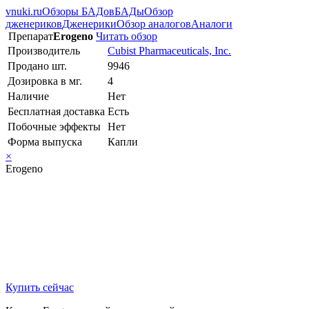
vnuki.ru
Обзоры БАДов
БАДы
Обзор
дженериков
Дженерики
Обзор аналогов
Аналоги
Препарат
Erogeno
Читать обзор
Производитель
Cubist Pharmaceuticals, Inc.
Продано шт.
9946
Дозировка в мг.
4
Наличие
Нет
Бесплатная доставка
Есть
Побочные эффекты
Нет
Форма выпуска
Капли
×
Erogeno
Купить сейчас