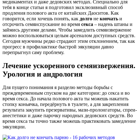
медикаментах и даже дедовских методах. Специально для
тебя в конце статьи я подготовил эксклюзивный способ
продления полового акта от китайских Даоситов. Как
говорится, если хочешь понять, как
долго
не
кончать
и
отсрочить семяиспускание во время
секса
– надень штаны и
займись другими делами. Чтобы замедлить семяизвержение
можно воспользоваться целым арсеналом доступных средств.
Сегодня мужчины редко страдают этим отклонением, так как
прогресс в профилактике быстрой эякуляции давно
перепрыгнул саму проблему.
Лечение ускоренного семяизвержения.
Урология и андрология
Для пущего понимания я разделю методы борьбы с
преждевременным спуском на две категории: до секса и во
время секса. До начала полового акта ты можешь накатить
стопку коньячка, передёрнуть в туалете, а для закрепления
результата закупить презервативы, мази-пролонгаторы, спреи-
анестетики и даже парочку народных дедовских средств. Во
время секса ты точно также можешь практиковать замедление
эякуляции.