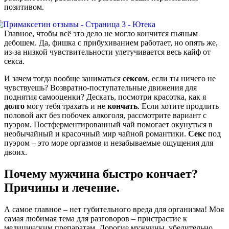
позитивом.
Главное, чтобы всё это дело не могло кончится пьяным
дебошем. Да, фишка с прибухиванием работает, но опять же,
из-за низкой чувствительности улетучивается весь кайф от
секса.
И зачем тогда вообще заниматься
сексом
, если ты ничего не
чувствуешь? Возвратно-поступательные движения для
поднятия самооценки? Дескать, посмотри красотка, как я
долго
могу тебя трахать и не
кончать
. Если хотите продлить
половой акт без побочек алкоголя, рассмотрите вариант с
пуэром. Постферментированный чай помогает окунуться в
необычайный и красочный мир чайной романтики.
Секс
под
пуэром – это море оргазмов и незабываемые ощущения для
двоих.
Почему мужчина быстро кончает?
Причины и лечение.
А самое главное – нет губительного вреда для организма! Моя
самая любимая тема для разговоров – пристрастие к
медицинским препаратам. Дорогие мужчины, убедительно