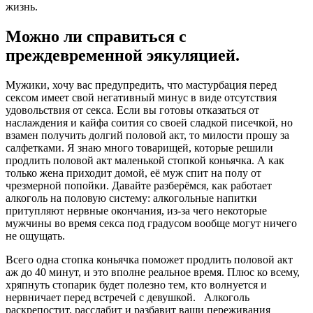
жизнь.
Можно ли справиться с
преждевременной эякуляцией.
Мужики, хочу вас предупредить, что мастурбация перед
сексом имеет свой негативный минус в виде отсутствия
удовольствия от секса. Если вы готовы отказаться от
наслаждения и кайфа соития со своей сладкой писечкой, но
взамен получить долгий половой акт, то милости прошу за
салфетками. Я знаю много товарищей, которые решили
продлить половой акт маленькой стопкой коньячка. А как
только жена приходит домой, её муж спит на полу от
чрезмерной попойки. Давайте разберёмся, как работает
алкоголь на половую систему: алкогольные напитки
притупляют нервные окончания, из-за чего некоторые
мужчины во время секса под градусом вообще могут ничего
не ощущать.
Всего одна стопка коньячка поможет продлить половой акт
аж до 40 минут, и это вполне реальное время. Плюс ко всему,
хряпнуть стопарик будет полезно тем, кто волнуется и
нервничает перед встречей с девушкой. Алкоголь
раскрепостит, расслабит и разбавит ваши переживания