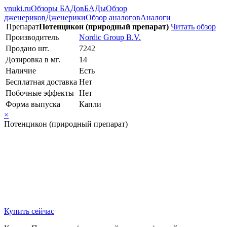
vnuki.ru
Обзоры БАДов
БАДы
Обзор
дженериков
Дженерики
Обзор аналогов
Аналоги
Препарат
Потенцикон (природный препарат)
Читать обзор
Производитель
Nordic Group B.V.
Продано шт.
7242
Дозировка в мг.
14
Наличие
Есть
Бесплатная доставка
Нет
Побочные эффекты
Нет
Форма выпуска
Капли
×
Потенцикон (природный препарат)
Купить сейчас