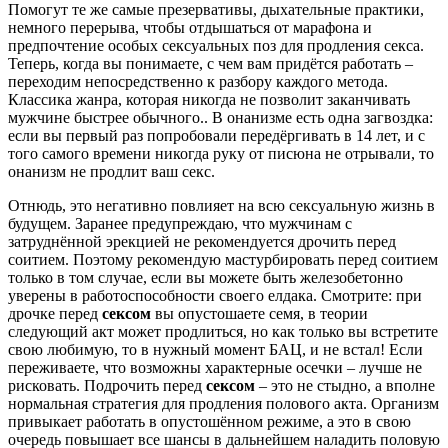
Помогут те же самые презервативы, дыхательные практики,
немного перерыва, чтобы отдышаться от марафона и
предпочтение особых сексуальных поз для продления секса.
Теперь, когда вы понимаете, с чем вам придётся работать –
переходим непосредственно к разбору каждого метода.
Классика жанра, которая никогда не позволит заканчивать
мужчине быстрее обычного.. В онанизме есть одна загвоздка:
если вы первый раз попробовали передёргивать в 14 лет, и с
того самого времени никогда руку от писюна не отрывали, то
онанизм не продлит ваш секс.
Отнюдь, это негативно повлияет на всю сексуальную жизнь в
будущем. Заранее предупреждаю, что мужчинам с
затруднённой эрекцией не рекомендуется дрочить перед
соитием. Поэтому рекомендую мастурбировать перед соитием
только в том случае, если вы можете быть железобетонно
уверены в работоспособности своего елдака. Смотрите: при
дрочке перед
сексом
вы опустошаете семя, в теории
следующий акт может продлиться, но как только вы встретите
свою любимую, то в нужный момент БАЦ, и не встал! Если
переживаете, что возможны характерные осечки – лучше не
рисковать. Подрочить перед
сексом
– это не стыдно, а вполне
нормальная стратегия для продления полового акта. Организм
привыкает работать в опустошённом режиме, а это в свою
очередь повышает все шансы в дальнейшем наладить половую