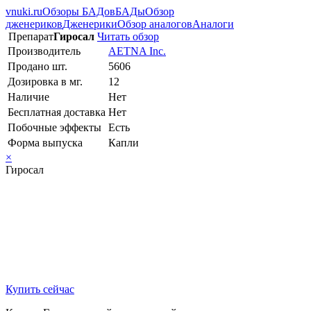
vnuki.ru
Обзоры БАДов
БАДы
Обзор
дженериков
Дженерики
Обзор аналогов
Аналоги
Препарат
Гиросал
Читать обзор
Производитель
AETNA Inc.
Продано шт.
5606
Дозировка в мг.
12
Наличие
Нет
Бесплатная доставка
Нет
Побочные эффекты
Есть
Форма выпуска
Капли
×
Гиросал
Купить сейчас