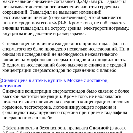
максимальное снижение составляет 0,2/4,6 мм рт. Тадалафил
не вызывает достоверного изменения частоты сердечных
сокращений. Тадалафил не вызывает изменений
распознавания цветов (голубой/зелёный), что объясняется
низким сродством его к ФДЭ-6. Кроме того, не наблюдается
влияния тадалафила на остроту зрения, электрорстинограмму,
внутриглазное давление и размер зрачка.
С целью оценки влияния ежедневного приема тадалафила на
сперматогенез было проведено несколько исследований. Ни в
одном из исследований не наблюдалось нежелательного
влияния на морфологию сперматозоидов и их подвижность.
В одном из исследований было выявлено снижение средней
концентрации сперматозоидов по сравнению с плацебо.
Снижение концетрации сперматозоидов было связано с более
высокой частотой эякуляции. Кроме того, не наблюдалось
нежелательного влияния на среднюю концентрацию половых
гормонов, тестостерона, лютеинизирующего гормона и
фолликулостимулируюшего гормона при приеме тадалафила
по сравнению с плацебо.
Эффективность и безопасность препарата
Сиалис
® (в дозах