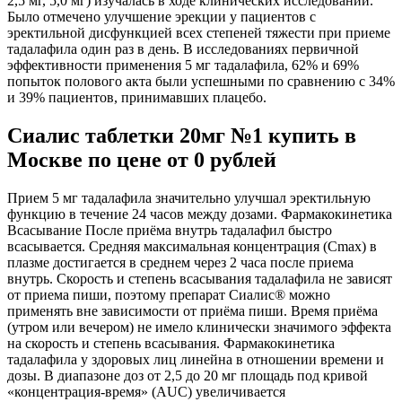
2,5 мг, 5,0 мг) изучалась в ходе клинических исследований.
Было отмечено улучшение эрекции у пациентов с
эректильной дисфункцией всех степеней тяжести при приеме
тадалафила один раз в день. В исследованиях первичной
эффективности применения 5 мг тадалафила, 62% и 69%
попыток полового акта были успешными по сравнению с 34%
и 39% пациентов, принимавших плацебо.
Сиалис таблетки 20мг №1 купить в
Москве по цене от 0 рублей
Прием 5 мг тадалафила значительно улучшал эректильную
функцию в течение 24 часов между дозами. Фармакокинетика
Всасывание После приёма внутрь тадалафил быстро
всасывается. Средняя максимальная концентрация (Сmax) в
плазме достигается в среднем через 2 часа после приема
внутрь. Скорость и степень всасывания тадалафила не зависят
от приема пиши, поэтому препарат Сиалис® можно
применять вне зависимости от приёма пиши. Время приёма
(утром или вечером) не имело клинически значимого эффекта
на скорость и степень всасывания. Фармакокинетика
тадалафила у здоровых лиц линейна в отношении времени и
дозы. В диапазоне доз от 2,5 до 20 мг площадь под кривой
«концентрация-время» (AUC) увеличивается