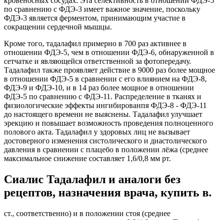
кровеносных сосудах. Эта селективность в отношении ФДЭ-5
по сравнению с ФДЭ-3 имеет важное значение, поскольку
ФДЭ-3 является ферментом, принимающим участие в
сокращении сердечной мышцы.
Кроме того, тадалафил примерно в 700 раз активнее в
отношении ФДЭ-5, чем в отношении ФДЭ-6, обнаруженной в
сетчатке и являющейся ответственной за фотопередачу.
Тадалафил также проявляет действие в 9000 раз более мощное
в отношении ФДЭ-5 в сравнении с его влиянием на ФДЭ-8,
ФДЭ-9 и ФДЭ-10, и в 14 раз более мощное в отношении
ФДЭ-5 по сравнению с ФДЭ-11. Распределение в тканях и
физиологические эффекты ингибированпя ФДЭ-8 - ФДЭ-11
до настоящего времени не выяснены. Тадалафил улучшает
эрекцию и повышает возможность проведения полноценного
полового акта. Тадалафил у здоровых лиц не вызывает
достоверного изменения систолического и диастолического
давления в сравнении с плацебо в положении лёжа (среднее
максимальное снижение составляет 1,6/0,8 мм рт.
Сиалис Тадалафил и аналоги без
рецептов, назначения врача, купить в.
ст., соответственно) и в положении стоя (среднее