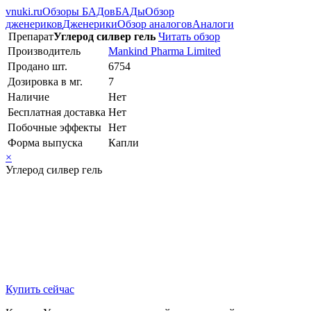
vnuki.ru
Обзоры БАДов
БАДы
Обзор
дженериков
Дженерики
Обзор аналогов
Аналоги
Препарат
Углерод силвер гель
Читать обзор
Производитель
Mankind Pharma Limited
Продано шт.
6754
Дозировка в мг.
7
Наличие
Нет
Бесплатная доставка
Нет
Побочные эффекты
Нет
Форма выпуска
Капли
×
Углерод силвер гель
Купить сейчас