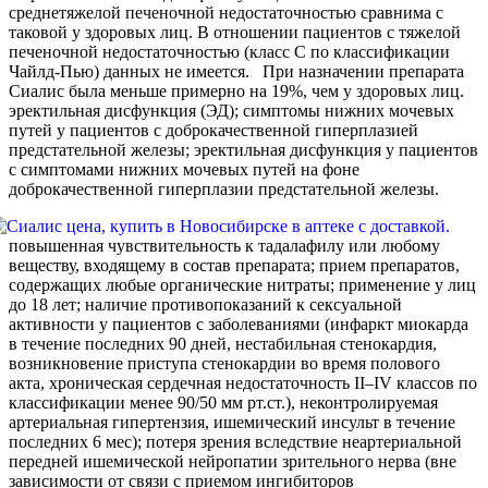
среднетяжелой печеночной недостаточностью сравнима с
таковой у здоровых лиц. В отношении пациентов с тяжeлой
печeночной недостаточностью (класс С по классификации
Чайлд-Пью) данных не имеется. При назначении препарата
Сиалис была меньше примерно на 19%, чем у здоровых лиц.
эректильная дисфункция (ЭД); симптомы нижних мочевых
путей у пациентов с доброкачественной гиперплазией
предстательной железы; эректильная дисфункция у пациентов
с симптомами нижних мочевых путей на фоне
доброкачественной гиперплазии предстательной железы.
повышенная чувствительность к тадалафилу или любому
веществу, входящему в состав препарата; прием препаратов,
содержащих любые органические нитраты; применение у лиц
до 18 лет; наличие противопоказаний к сексуальной
активности у пациентов с заболеваниями (инфаркт миокарда
в течение последних 90 дней, нестабильная стенокардия,
возникновение приступа стенокардии во время полового
акта, хроническая сердечная недостаточность II–IV классов по
классификации менее 90/50 мм рт.ст.), неконтролируемая
артериальная гипертензия, ишемический инсульт в течение
последних 6 мес); потеря зрения вследствие неартериальной
передней ишемической нейропатии зрительного нерва (вне
зависимости от связи с приемом ингибиторов