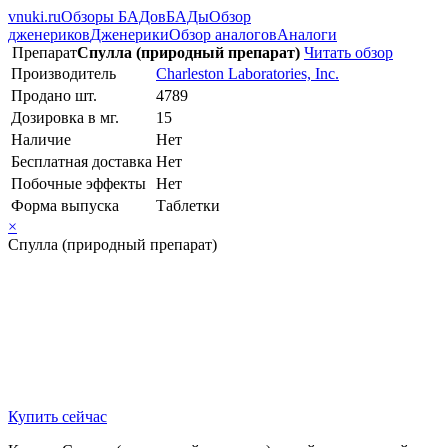
vnuki.ru
Обзоры БАДов
БАДы
Обзор
дженериков
Дженерики
Обзор аналогов
Аналоги
Препарат
Спулла (природный препарат)
Читать обзор
Производитель
Charleston Laboratories, Inc.
Продано шт.
4789
Дозировка в мг.
15
Наличие
Нет
Бесплатная доставка
Нет
Побочные эффекты
Нет
Форма выпуска
Таблетки
×
Спулла (природный препарат)
Купить сейчас