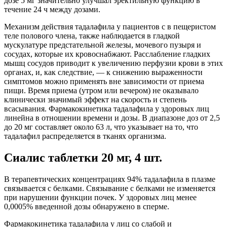
дозе 5 мг значительно улучшал эректильную функцию в
течение 24 ч между дозами.
Механизм действия тадалафила у пациентов с в пещеристом
теле полового члена, также наблюдается в гладкой
мускулатуре предстательной железы, мочевого пузыря и
сосудах, которые их кровоснабжают. Расслабление гладких
мышц сосудов приводит к увеличению перфузии крови в этих
органах, и, как следствие, — к снижению выраженности
симптомов можно применять вне зависимости от приема
пищи. Время приема (утром или вечером) не оказывало
клинически значимый эффект на скорость и степень
всасывания. Фармакокинетика тадалафила у здоровых лиц
линейна в отношении времени и дозы. В диапазоне доз от 2,5
до 20 мг составляет около 63 л, что указывает на то, что
тадалафил распределяется в тканях организма.
Сиалис таблетки 20 мг, 4 шт.
В терапевтических концентрациях 94% тадалафила в плазме
связывается с белками. Связывание с белками не изменяется
при нарушении функции почек. У здоровых лиц менее
0,0005% введенной дозы обнаружено в сперме.
Фармакокинетика тадалафила у лиц со слабой и