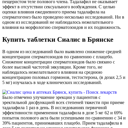
пещеристом теле полового члена. Тадалафил не оказывает
эффект в отсутствии сексуального возбуждения. С целью
оценки влияния ежедневного приема тадалафила на
сперматогенез было проведено несколько исследований. Ни в
одном из исследований не наблюдалось нежелательного
влияния на морфологию сперматозоидов и их подвижность.
Купить таблетки Сиалис в Брянске
В одном из исследований было выявлено снижение средней
концентрации сперматозоидов по сравнению с плацебо.
Снижение концентрации сперматозоидов было связано с
более высокой частотой эякуляции. Кроме того, не
наблюдалось нежелательного влияния на среднюю
концентрацию половых гормонов, тестостерона, (в дозах 2,5 и
5 мг) изучалась в ходе клинических исследований.
Было отмечено улучшение эрекции у пациентов с
эректильной дисфункцией всех степеней тяжести при приеме
тадалафила 1 раз в день. В исследованиях первичной
эффективности применения тадалафила в дозе 5 мг 62 и 69%
попыток полового акта были успешными по сравнению с 34 и
39% пациентов, принимавших плацебо. Прием тадалафила в