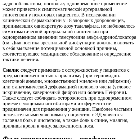
-адреноблокаторы, поскольку одновременное применение
может привести к симптоматической артериальной
гипотензии у некоторых пациентов. В исследовании
клинической фармакологии у 18 здоровых добровольцев,
принимавших однократную дозу тадалафила, не наблюдалось
симптоматической артериальной гипотензии при
одновременном введении тамсулозина альфа-адреноблокатора
(см. Диагностика эректильной дисфункции должна включать
в себя выявление потенциальной основной причины,
соответствующее медицинское обследование и определение
тактики лечения.
Сиалис
следует применять с осторожностью у пациентов с
предрасположенностью к приапизму (при серповидно-
клеточной анемии, множественной миеломе или лейкемии)
или с анатомической деформацией полового члена (угловое
искривление, кавернозный фиброз или болезнь Пейрони).
Также следует соблюдать осторожность при одновременном
приеме с мощными ингибиторами изофермента не
предназначен для применения у женщин. Наиболее частыми
нежелательными явлениями у пациентов с ЭД являются
головная боль и диспепсия, а также боль в спине, миалгия,
приливы крови к лицу, заложенность носа.
Фальшивомонетчик – профессия