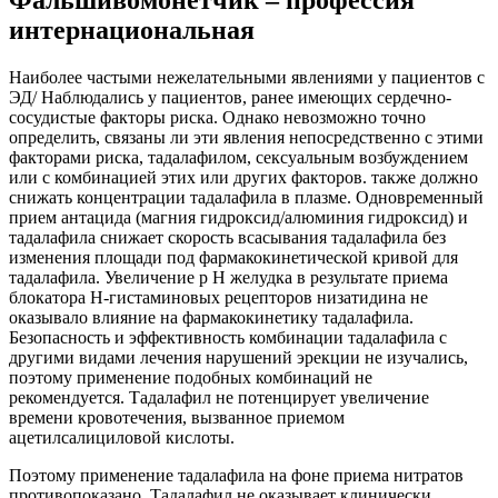
интернациональная
Наиболее частыми нежелательными явлениями у пациентов с
ЭД/ Наблюдались у пациентов, ранее имеющих сердечно-
сосудистые факторы риска. Однако невозможно точно
определить, связаны ли эти явления непосредственно с этими
факторами риска, тадалафилом, сексуальным возбуждением
или с комбинацией этих или других факторов. также должно
снижать концентрации тадалафила в плазме. Одновременный
прием антацида (магния гидроксид/алюминия гидроксид) и
тадалафила снижает скорость всасывания тадалафила без
изменения площади под фармакокинетической кривой для
тадалафила. Увеличение р Н желудка в результате приема
блокатора Н-гистаминовых рецепторов низатидина не
оказывало влияние на фармакокинетику тадалафила.
Безопасность и эффективность комбинации тадалафила с
другими видами лечения нарушений эрекции не изучались,
поэтому применение подобных комбинаций не
рекомендуется. Тадалафил не потенцирует увеличение
времени кровотечения, вызванное приемом
ацетилсалициловой кислоты.
Поэтому применение тадалафила на фоне приема нитратов
противопоказано. Тадалафил не оказывает клинически