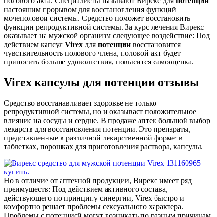
полового акта. Специалисты называют Вирекс для
потенции
настоящим прорывом для восстановления функций
мочеполовой системы. Средство поможет восстановить
функции репродуктивной системы. За курс лечения Вирекс
оказывает на мужской организм следующее воздействие: Под
действием капсул
Virex
для
потенции
восстановится
чувствительность полового члена, половой акт будет
приносить больше удовольствия, повысится самооценка.
Virex капсулы для потенции отзывы
Средство восстанавливает здоровье не только
репродуктивной системы, но и оказывает положительное
влияние на сосуды и сердце. В продаже аптек большой выбор
лекарств для восстановления потенции. Это препараты,
представленные в различной лекарственной форме: в
таблетках, порошках для приготовления раствора, капсулы.
Но в отличие от аптечной продукции, Вирекс имеет ряд
преимуществ: Под действием активного состава,
действующего по принципу синергии, Virex быстро и
комфортно решает проблемы сексуального характера.
Проблемы с потенцией могут возникать по разным причинам,