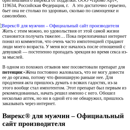
оригинального Вирекса от подделки: ООО «Промо Арт»,
119634, Российская Федерация, г. А это достаточно серьезно,
бьет она не столько по здоровью, сколько по самооценке и
самолюбию.
Жить с этим можно, но удовольствия от этой самой жизни
становится получать тяжелее… Пока перелопачивал интернет
понял из комментов, что очень часто импотенцией страдают
люди моего возраста. У меня все началось после отношений с
девушкой — постепенно пропадать эрекция во время секса из-
за мыслей.
В одном из похожих отзывов мне посоветовали препарат для
потенции
:«Жена постоянно жаловалась, что не могу довести
ее до оргазма, потому что финиширую раньше нее. Для
продления акта пришлось думать о всяких гадостях, из-за
этого вообще стал импотентом. Этот препарат был первым из
рекомендованных, начать решил именно с него. Обошел
несколько аптек, но ни в одной его не обнаружил, пришлось
заказывать через интернет.
Вирекс® для мужчин – Официальный
сайт производителя