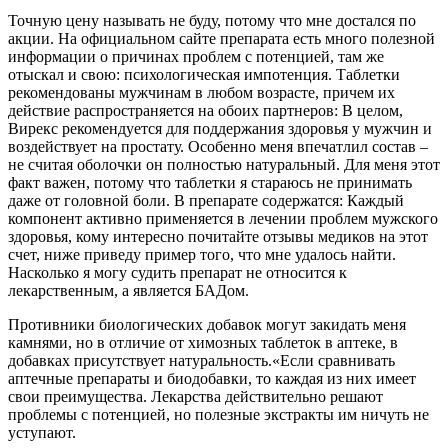
Точную цену называть не буду, потому что мне достался по
акции. На официальном сайте препарата есть много полезной
информации о причинах проблем с потенцией, там же
отыскал и свою: психологическая импотенция. Таблетки
рекомендованы мужчинам в любом возрасте, причем их
действие распространяется на обоих партнеров: В целом,
Вирекс рекомендуется для поддержания здоровья у мужчин и
воздействует на простату. Особенно меня впечатлил состав –
не считая оболочки он полностью натуральный. Для меня этот
факт важен, потому что таблетки я стараюсь не принимать
даже от головной боли. В препарате содержатся: Каждый
компонент активно применяется в лечении проблем мужского
здоровья, кому интересно почитайте отзывы медиков на этот
счет, ниже приведу пример того, что мне удалось найти.
Насколько я могу судить препарат не относится к
лекарственным, а является БАДом.
Противники биологических добавок могут закидать меня
камнями, но в отличие от химозных таблеток в аптеке, в
добавках присутствует натуральность.«Если сравнивать
аптечные препараты и биодобавки, то каждая из них имеет
свои преимущества. Лекарства действительно решают
проблемы с потенцией, но полезные экстракты им ничуть не
уступают.