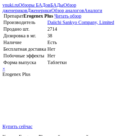
vnuki.ru
Обзоры БАДов
БАДы
Обзор
дженериков
Дженерики
Обзор аналогов
Аналоги
Препарат
Erogenex Plus
Читать обзор
Производитель
Daiichi Sankyo Company, Limited
Продано шт.
2714
Дозировка в мг.
38
Наличие
Есть
Бесплатная доставка
Нет
Побочные эффекты
Нет
Форма выпуска
Таблетки
×
Erogenex Plus
Купить сейчас