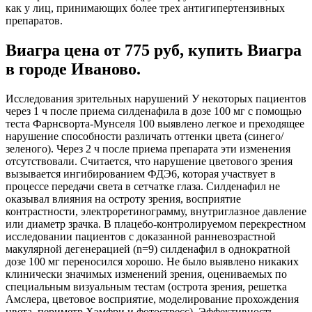
как у лиц, принимающих более трех антигипертензивных
препаратов.
Виагра цена от 775 руб, купить Виагра
в городе Иваново.
Исследования зрительных нарушений У некоторых пациентов
через 1 ч после приема силденафила в дозе 100 мг с помощью
теста Фарнсворта-Мунселя 100 выявлено легкое и преходящее
нарушение способности различать оттенки цвета (синего/
зеленого). Через 2 ч после приема препарата эти изменения
отсутствовали. Считается, что нарушение цветового зрения
вызывается ингибированием ФДЭ6, которая участвует в
процессе передачи света в сетчатке глаза. Силденафил не
оказывал влияния на остроту зрения, восприятие
контрастности, электроретинограмму, внутриглазное давление
или диаметр зрачка. В плацебо-контролируемом перекрестном
исследовании пациентов с доказанной ранневозрастной
макулярной дегенерацией (n=9) силденафил в однократной
дозе 100 мг переносился хорошо. Не было выявлено никаких
клинически значимых изменений зрения, оцениваемых по
специальным визуальным тестам (острота зрения, решетка
Амслера, цветовое восприятие, моделирование прохождения
цвета, периметр Хэмфри и фотостресс). Эффективность