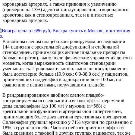
коронарных артериях, а также приводил к увеличению
(примерно на 13%) аденозин-индуцированного коронарного
кровотока как в стенозированных, так и в интактных
коронарных артериях.
В двойном слепом плацебо-контролируемом исследовании
144 пациента с эректильной дисфункцией и стабильной
стенокардией, принимающих антиангинальные препараты
(кроме нитратов), выполняли физические упражнения до того
момента, когда выраженность симптомов стенокардии
уменьшилась. Продолжительность выполнения упражнения
была достоверно больше (19.9 сек; 0.9-38.9 сек) у пациентов,
принимавших силденафил в однократной дозе 100 мг, по
сравнению с пациентами, получавшими плацебо.
В рандомизированном двойном слепом плацебо-
контролируемом исследовании изучали эффект переменой
дозы силденафила (до 100 мг) у мужчин (n=568) с
эректильной дисфункцией и артериальной гипертензией,
принимающих более двух антигипертензивных препаратов.
Силденафил улучшил эрекцию у 71% мужчин по сравнению с
18% в группе плацебо. Частота неблагоприятных эффектов
была сравнима с таковой в других группах пациентов, так же