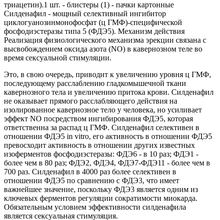
триацетин).1 шт. - блистеры (1) - пачки картонные
Силденафил - мощный селективный ингибитор
циклогуанозинмонофосфат (ц ГМФ)-специфической
фосфодиэстеразы типа 5 (ФДЭ5). Механизм действия
Реализация физиологического механизма эрекции связана с
высвобождением оксида азота (NO) в кавернозном теле во
время сексуальной стимуляции.
Это, в свою очередь, приводит к увеличению уровня ц ГМФ,
последующему расслаблению гладкомышечной ткани
кавернозного тела и увеличению притока крови. Силденафил
не оказывает прямого расслабляющего действия на
изолированное кавернозное тело у человека, но усиливает
эффект NO посредством ингибирования ФДЭ5, которая
ответственна за распад ц ГМФ. Силденафил селективен в
отношении ФДЭ5 in vitro, его активность в отношении ФДЭ5
превосходит активность в отношении других известных
изоферментов фосфодиэстеразы: ФДЭ6 - в 10 раз; ФДЭ1 -
более чем в 80 раз; ФДЭ2, ФДЭ4, ФДЭ7-ФДЭ11 - более чем в
700 раз. Силденафил в 4000 раз более селективен в
отношении ФДЭ5 по сравнению с ФДЭ3, что имеет
важнейшее значение, поскольку ФДЭ3 является одним из
ключевых ферментов регуляции сократимости миокарда.
Обязательным условием эффективности силденафила
является сексуальная стимуляция.