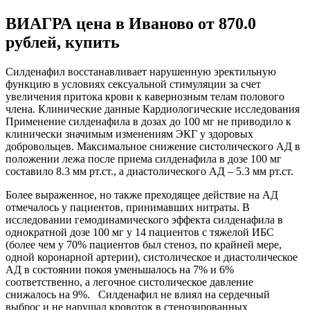
ВИАГРА цена в Иваново от 870.0
рублей, купить
Силденафил восстанавливает нарушенную эректильную
функцию в условиях сексуальной стимуляции за счет
увеличения притока крови к кавернозным телам полового
члена. Клинические данные Кардиологические исследования
Применение силденафила в дозах до 100 мг не приводило к
клинически значимым изменениям ЭКГ у здоровых
добровольцев. Максимальное снижение систолического АД в
положении лежа после приема силденафила в дозе 100 мг
составило 8.3 мм рт.ст., а диастолического АД – 5.3 мм рт.ст.
Более выраженное, но также преходящее действие на АД
отмечалось у пациентов, принимавших нитраты. В
исследовании гемодинамического эффекта силденафила в
однократной дозе 100 мг у 14 пациентов с тяжелой ИБС
(более чем у 70% пациентов был стеноз, по крайней мере,
одной коронарной артерии), систолическое и диастолическое
АД в состоянии покоя уменьшалось на 7% и 6%
соответственно, а легочное систолическое давление
снижалось на 9%. Силденафил не влиял на сердечный
выброс и не нарушал кровоток в стенозированных