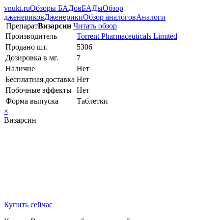
vnuki.ru
Обзоры БАДов
БАДы
Обзор
дженериков
Дженерики
Обзор аналогов
Аналоги
Препарат
Визарсин
Читать обзор
Производитель
Torrent Pharmaceuticals Limited
Продано шт.
5306
Дозировка в мг.
7
Наличие
Нет
Бесплатная доставка
Нет
Побочные эффекты
Нет
Форма выпуска
Таблетки
×
Визарсин
Купить сейчас