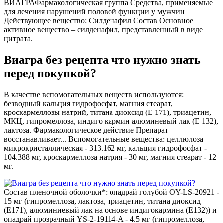
ВИАГРАФармакологическая группа Средства, применяемые
для лечения нарушений половой функции у мужчин
Действующее вещество: Силденафил Состав Основное
активное вещество – силденафил, представленный в виде
цитрата.
Виагра без рецепта что нужно знать
перед покупкой?
В качестве вспомогательных веществ используются:
безводный кальция гидрофосфат, магния стеарат,
кроскармеллозы натрий, титана диоксид (E 171), триацетин,
МКЦ, гипромеллоза, индиго кармин алюминевый лак (E 132),
лактоза. Фармакологическое действие Препарат
восстанавливает... Вспомогательные вещества: целлюлоза
микрокристаллическая - 313.162 мг, кальция гидрофосфат -
104.388 мг, кроскармеллоза натрия - 30 мг, магния стеарат - 12
мг.
Состав пленочной оболочки*: опадрай голубой OY-LS-20921 -
15 мг (гипромеллоза, лактоза, триацетин, титана диоксид
(E171), алюминиевый лак на основе индигокармина (E132)) и
опадрай прозрачный YS-2-19114-A - 4.5 мг (гипромеллоза,