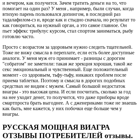
и вечером, как получится. Зачем тратить деньги на то, что
помогает на один раз? У меня , например, были случаи, когда
втихую парень пользовался допингом, в последний раз
тадалафилом-сз и, вроде как и стыдно сначала, но результат то
как говориться, на нужный орган, а это самое главное. Он
пьет эффекс трибулус курсом, стал спортом заниматься, рыбу
готовлю часто.
Просто с возрастом за здоровьем нужно следить тщательней.
Тоже не вижу смысла в переплате, если есть более доступные
аналоги. У меня муж его принимает - разницы с дорогим
"собратом" не заметили: такая же эрекция хорошая, такой же
секс эмоциональный и чувственный. Еще положительный
момент - со здоровьем, тьфу-тьфу, никаких проблем после
приема таблетки. Поэтому и смысла в дорогих подобных
средствах не видим с мужем. Самый большой недостаток
виагры - это высокая цена. И если посчитать, сколько за год
на нее уходит денег, то получится, что даже приборы вроде
смартпроста брать выгоднее. А с дженериками тоже не знаешь
как быть, мне кажется, у них побочки еще больше чем у
виагры.
РУССКАЯ МОЩНАЯ ВИАГРА
ОТЗЫВЫ ПОТРЕБИТЕЛЕЙ отзывы.