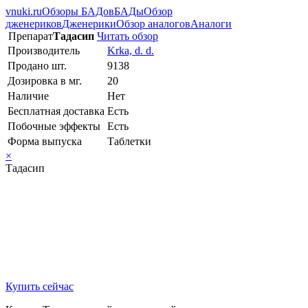
vnuki.ru
Обзоры БАДов
БАДы
Обзор
дженериков
Дженерики
Обзор аналогов
Аналоги
Препарат
Тадасип
Читать обзор
Производитель
Krka, d. d.
Продано шт.
9138
Дозировка в мг.
20
Наличие
Нет
Бесплатная доставка
Есть
Побочные эффекты
Есть
Форма выпуска
Таблетки
×
Тадасип
Купить сейчас