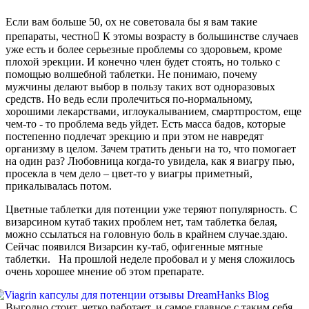
Если вам больше 50, ох не советовала бы я вам такие
препараты, честно К этомы возрасту в большинстве случаев
уже есть и более серьезные проблемы со здоровьем, кроме
плохой эрекции. И конечно член будет стоять, но только с
помощью волшебной таблетки. Не понимаю, почему
мужчины делают выбор в пользу таких вот одноразовых
средств. Но ведь если пролечиться по-нормальному,
хорошими лекарствами, иглоукалыванием, смартпростом, еще
чем-то - то проблема ведь уйдет. Есть масса бадов, которые
постепенно подлечат эрекцию и при этом не навредят
организму в целом. Зачем тратить деньги на то, что помогает
на один раз? Любовница когда-то увидела, как я виагру пью,
просекла в чем дело – цвет-то у виагры приметный,
прикалывалась потом.
Цветные таблетки для потенции уже теряют популярность. С
визарсином кутаб таких проблем нет, там таблетка белая,
можно ссылаться на головную боль в крайнем случае.здаю.
Сейчас появился Визарсин ку-таб, офигенные мятные
таблетки. На прошлой неделе пробовал и у меня сложилось
очень хорошее мнение об этом препарате.
Выгодно стоит, четко работает, и самое главное с таким себя