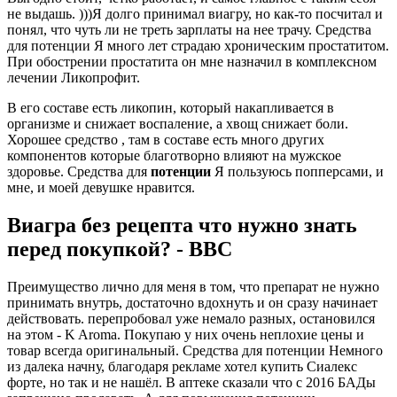
не выдашь. )))Я долго принимал виагру, но как-то посчитал и
понял, что чуть ли не треть зарплаты на нее трачу. Средства
для потенции Я много лет страдаю хроническим простатитом.
При обострении простатита он мне назначил в комплексном
лечении Ликопрофит.
В его составе есть ликопин, который накапливается в
организме и снижает воспаление, а хвощ снижает боли.
Хорошее средство , там в составе есть много других
компонентов которые благотворно влияют на мужское
здоровье. Средства для
потенции
Я пользуюсь попперсами, и
мне, и моей девушке нравится.
Виагра без рецепта что нужно знать
перед покупкой? - BBC
Преимущество лично для меня в том, что препарат не нужно
принимать внутрь, достаточно вдохнуть и он сразу начинает
действовать. перепробовал уже немало разных, остановился
на этом - K Aroma. Покупаю у них очень неплохие цены и
товар всегда оригинальный. Средства для потенции Немного
из далека начну, благодаря рекламе хотел купить Сиалекс
форте, но так и не нашёл. В аптеке сказали что с 2016 БАДы