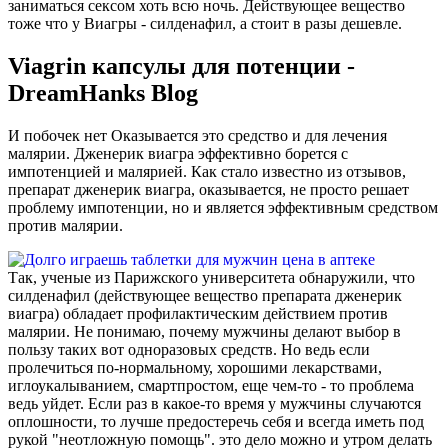
заниматься сексом хоть всю ночь. Действующее вещество
тоже что у Виагры - силденафил, а стоит в разы дешевле.
Viagrin капсулы для потенции -
DreamHanks Blog
И побочек нет Оказывается это средство и для лечения
малярии. Дженерик виагра эффективно борется с
импотенцией и малярией. Как стало известно из отзывов,
препарат дженерик виагра, оказывается, не просто решает
проблему импотенции, но и является эффективным средством
против малярии.
Так, ученые из Парижского университета обнаружили, что
силденафил (действующее вещество препарата дженерик
виагра) обладает профилактическим действием против
малярии. Не понимаю, почему мужчины делают выбор в
пользу таких вот одноразовых средств. Но ведь если
пролечиться по-нормальному, хорошими лекарствами,
иглоукалыванием, смартпростом, еще чем-то - то проблема
ведь уйдет. Если раз в какое-то время у мужчины случаются
оплошности, то лучше предостеречь себя и всегда иметь под
рукой "неотложную помощь". это дело можно и утром делать