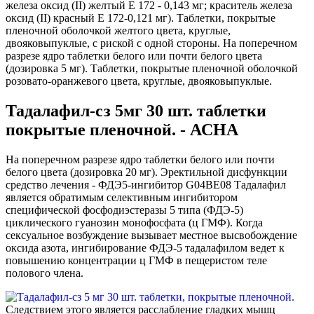
железа оксид (II) желтый Е 172 - 0,143 мг; краситель железа
оксид (II) красный Е 172-0,121 мг). Таблетки, покрытые
пленочной оболочкой желтого цвета, круглые,
двояковыпуклые, с риской с одной стороны. На поперечном
разрезе ядро таблетки белого или почти белого цвета
(дозировка 5 мг). Таблетки, покрытые пленочной оболочкой
розовато-оранжевого цвета, круглые, двояковыпуклые.
Тадалафил-сз 5мг 30 шт. таблетки
покрытые пленочной. - АСНА
На поперечном разрезе ядро таблетки белого или почти
белого цвета (дозировка 20 мг). Эректильной дисфункции
средство лечения - ФДЭ5-ингибитор G04BE08 Тадалафил
является обратимым селективным ингибитором
специфической фосфодиэстеразы 5 типа (ФДЭ-5)
циклического гуанозин монофосфата (ц ГМФ). Когда
сексуальное возбуждение вызывает местное высвобождение
оксида азота, ингибирование ФДЭ-5 тадалафилом ведет к
повышению концентрации ц ГМФ в пещеристом теле
полового члена.
Следствием этого является расслабление гладких мышц