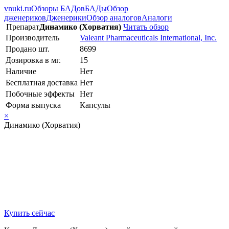
vnuki.ru
Обзоры БАДов
БАДы
Обзор
дженериков
Дженерики
Обзор аналогов
Аналоги
Препарат
Динамико (Хорватия)
Читать обзор
Производитель
Valeant Pharmaceuticals International, Inc.
Продано шт.
8699
Дозировка в мг.
15
Наличие
Нет
Бесплатная доставка
Нет
Побочные эффекты
Нет
Форма выпуска
Капсулы
×
Динамико (Хорватия)
Купить сейчас