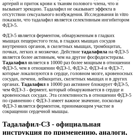
артерий и приток крови к тканям полового члена, что и
вызывает эрекцию. Тадалафил не оказывает эффекта в
отсутствии сексуального возбуждения. Исследования in vitro
показали, что тадалафил является селективным ингибитором
ФДЭ-5.
ФДЭ-5 является ферментом, обнаруженным в гладких
мышцах пещеристого тела, в гладких мышцах сосудов
внутренних органов, в скелетных мышцах, тромбоцитах,
почках, легких и мозжечке. Действие
тадалафила
на ФДЭ-5
является более активным, чем на другие фосфодиэстеразы.
Тадалафил
является в 10000 раз более мощным в отношении
ФДЭ-5, чем в отношении ФДЭ-1, ФДЭ-2, ФДЭ-4 и ФДЭ-7,
которые локализуются в сердце, головном мозге, кровеносных
сосудах, печени, лейкоцитах, скелетных мышцах и в других
органах.
Тадалафил
в 10000 раз активнее блокирует ФДЭ-5,
чем ФДЭ-3 - фермент, который обнаруживается в сердце и
кровеносных сосудах. Эта селективность в отношении ФДЭ-5
по сравнению с ФДЭ-3 имеет важное значение, поскольку
ФДЭ-3 является ферментом, принимающим участие в
сокращении сердечной мышцы.
Тадалафил-СЗ - официальная
инструкция по применению, аналоги,