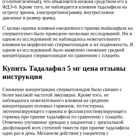
(голубой/зелёный), что объясняется низким сродством его к
ФДЭ-6. Кроме того, не наблюдается влияния тадалафила на
остроту зрения, электроретинограмму, внутриглазное
давление и размер зрачка.
С целью оценки влияния ежедневного приема
тадалафила
на
сперматогенез было проведено несколько исследований. Ни в
одном из исследований не наблюдалось нежелательного
влияния на морфологию сперматозоидов и их подвижность. В
одном из исследований было выявлено снижение средней
концентрации сперматозоидов по сравнению с плацебо.
Купить Тадалафил 5 мг цена отзывы
инструкция
Снижение концентрации сперматозоидов было связано с
более высокой частотой эякуляции. Кроме того, не
наблюдалось нежелательного влияния на среднюю
концентрацию половых гормонов, тестостерона,
лютеинизирующего гормона и фолликулостимулирующего
гормона при приеме тадалафила по сравнению с плацебо.
Отмечено улучшение эрекции у пациентов с эректильной
дисфункцией всех степеней тяжести при приеме тадалафила
один раз в день. Механизм действия у пациентов с