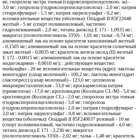
мг, гипролоза экстра тонкая (гидроксипропилцеллюло- за) -
3,0 мг; гипролоза (гидроксипропилцеллюлоза) - 2,0 мг; натрия
стеарилфумарат - 1,5 мг; натрия лаурилсульфат - 0,2 мг;
вспомогательные вещества (оболочка): Опадрай II 85F22048
желтый - 5 мг (спирт поливиниловый, частично
гидролизованный - 2,0 мг; титана диоксид Е 171 - 1,0935 мг;
макрогол (полиэтиленгликоль 3350) - 1,01 мг; тальк - 0,74 мг;
алюминиевый лак на основе красителя хинолиновый желтый
- 0,1505 мг; алюминиевый лак на основе красителя солнечный
закат желтый - 0,0035 мг; краситель железа оксид (II) желтый
Е 172 - 0,0015 мг; алюминиевый лак на основе красителя
индигокармин - 0,0010 мг); : действующее вещество:
тадалафил
- 20 мг вспомогательные вещества (ядро): лактозы
моногидрат (сахар молочный) - 100,2 мг; лактозы моногидрат
(лактопресс) (сахар молочный) - 123,0 мг; целлюлоза
микрокристаллическая - 53,0 мг; кроскармеллоза натрия
(примеллоза) - 17,0 мг; кросповидон (Коллидон CL-M) - 5,0 мг,
кросповидон (Коллидон CL) - 2,0 мг, гипролоза экстра тонкая
(гидроксипропилцеллюлоза) - 5,0 мг; гипролоза
(гидроксипропилцеллюлоза) - 2,0 мг; натрия стеарилфумарат -
2,0 мг; натрия лаурилсульфат - 0,8 мг; вспомогательные
вещества (оболочка): Опадрай II 85F240037 розовый - 10 мг
(спирт поливиниловый, частично гидролизованный - 4,0 мг;
титана диоксид Е 171 - 2,236 мг; макрогол
(полиэтиленгликоль 3350) - 2,02 мг; тальк - 1,48 мг; краситель