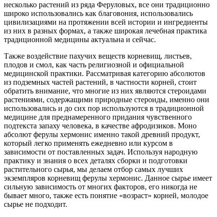
несколько растений из ряда Феруловых, все они традиционно
широко использовались как благовония, использовались
цивилизациями на протяжении всей истории и ингредиенты
из них в разных формах, а также широкая лечебная практика
традиционной медицины актуальна и сейчас.
Также воздействие пахучих веществ корневищ, листьев,
плодов и смол, как часть религиозной и официальной
медицинской практики. Рассматривая категорию абсолютов
из подземных частей растений, в частности корней, стоит
обратить внимание, что многие из них являются стероидами
растениями, содержащими природные стероиды, именно они
использовались и до сих пор используются в традиционной
медицине для преднамеренного придания чувственного
подтекста запаху человека, в качестве афродизиков. Моно
абсолют ферулы хермонис именно такой древний продукт,
который легко применять ежедневно или курсом в
зависимости от поставленных задач. Используя народную
практику и знания о всех деталях сборки и подготовки
растительного сырья, мы делаем отбор самых лучших
экземпляров корневищ ферулы хермонис. Данное сырье имеет
сильную зависимость от многих факторов, его никогда не
бывает много, также есть понятие «возраст» корней, молодое
сырье не подходит.