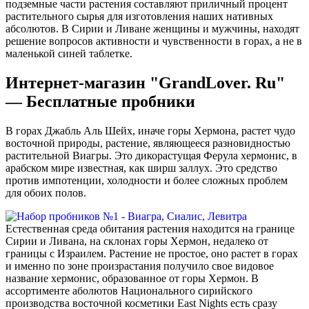
подземные части растения составляют приличный процент
растительного сырья для изготовления наших нативных
абсолютов. В Сирии и Ливане женщины и мужчины, находят
решение вопросов активности и чувственности в горах, а не в
маленькой синей таблетке.
Интернет-магазин "GrandLover. Ru"
— Бесплатные пробники
В горах Джабль Аль Шейх, иначе горы Хермона, растет чудо
восточной природы, растение, являющееся разновидностью
растительной Виагры. Это дикорастущая Ферула хермонис, в
арабском мире известная, как ширш заллух. Это средство
против импотенции, холодности и более сложных проблем
для обоих полов.
Естественная среда обитания растения находится на границе
Сирии и Ливана, на склонах горы Хермон, недалеко от
границы с Израилем. Растение не простое, оно растет в горах
и именно по зоне произрастания получило свое видовое
название хермонис, образованное от горы Хермон. В
ассортименте аболютов Национального сирийского
производства восточной косметики East Nights есть сразу