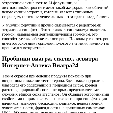
эстрогенной активностью. И ферутинин, и
диэтилстильбестрол не имеют такой же формы, как обычный
человеческий эстроген, который является типичным
стероидом, но тем не менее оказывают эстрогенное действие.
У мужчин ферутинин прочно связывается с рецепторами
эстрадиола гипофиза. Это заставляет гипоталамус выделять
гормон, называемый лейтенизирующим гормоном, это
способствует выработке тестостерона. Поскольку тестостерон
является основным гормоном полового влечения, именно так
происходит воздействие.
Пробники виагра, сиалис, левитра -
Интернет-Аптека Виагра24
Таким образом применение продукта показано при
возрастном снижении тестостерона. Здесь важен феролин,
благодаря его содержанию в природном сырье, корней
растения, природный состав которых, представляет смесь
сложных эфиров сесквитерпенов. Он обладает эстрогенными
свойствами и применяется в гинекологии при гипофункции
яичников, аменорее, бесплодии, климаксе, недостаточной
чувствительности, фригидности и выраженных симптомах
ПМС. Абсолют имеет прекрасное действие регуляции