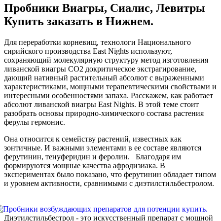
Пробники Виагры, Сиалис, Левитры
Купить заказать в Нижнем.
Для переработки корневищ, технологи Национального
сирийского производства East Nights используют,
сохраняющий молекулярную структуру метод изготовления
ливанской виагры СО2 докритическое экстрагирование,
дающий нативный растительный абсолют с выраженными
характеристиками, мощными терапевтическими свойствами и
интересными особенностями запаха. Расскажем, как работает
абсолют ливанской виагры East Nights. В этой теме стоит
разобрать основы природно-химического состава растения
ферулы гермонис.
Она относится к семейству растений, известных как
зонтичные. И важными элементами в ее составе являются
ферутинин, тенуферидин и феролин. Благодаря им
формируются мощные качества афродизиака. В
экспериментах было показано, что ферутинин обладает типом
и уровнем активности, сравнимыми с диэтилстильбестролом.
Диэтилстильбестрол - это искусственный препарат с мощной