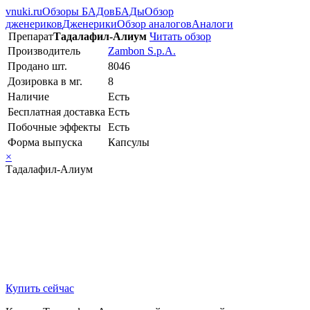
vnuki.ru
Обзоры БАДов
БАДы
Обзор
дженериков
Дженерики
Обзор аналогов
Аналоги
Препарат
Тадалафил-Алиум
Читать обзор
Производитель
Zambon S.p.A.
Продано шт.
8046
Дозировка в мг.
8
Наличие
Есть
Бесплатная доставка
Есть
Побочные эффекты
Есть
Форма выпуска
Капсулы
×
Тадалафил-Алиум
Купить сейчас