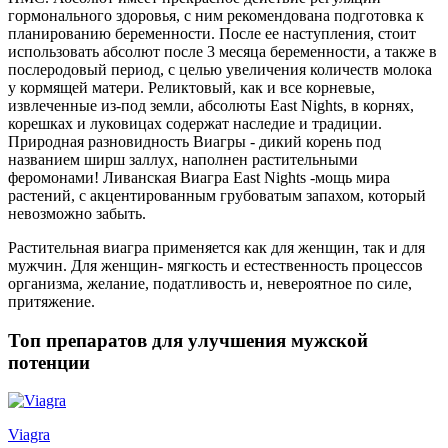
гормонального здоровья, с ним рекомендована подготовка к
планированию беременности. После ее наступления, стоит
использовать абсолют после 3 месяца беременности, а также в
послеродовый период, с целью увеличения количеств молока
у кормящей матери. Реликтовый, как и все корневые,
извлеченные из-под земли, абсолюты East Nights, в корнях,
корешках и луковицах содержат наследие и традиции.
Природная разновидность Виагры - дикий корень под
названием ширш заллух, наполнен растительными
феромонами! Ливанская Виагра East Nights -мощь мира
растений, с акцентированным грубоватым запахом, который
невозможно забыть.
Растительная виагра применяется как для женщин, так и для
мужчин. Для женщин- мягкость и естественность процессов
организма, желание, податливость и, невероятное по силе,
притяжение.
Топ препаратов для улучшения мужской
потенции
Viagra