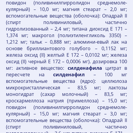
повидон (поливинилпирролидон среднемоле-
кулярный) – 10,0 мг; магния стеарат – 2,0 мг;
вспомогательные вещества (оболочка): Опадрай II
(спирт поливиниловый, частично
гидролизованный – 2,4 мг; титана диоксид Е 171 –
1,374 мг; макрогол (полиэтиленгликоль 3350) –
1,212 мг; тальк – 0,888 мг; алюмини-евый лак на
основе бриллиантового голубого – 0,1152 мг;
железа оксид (II) желтый Е 172 – 0,0102 мг; железа
оксид (II) черный Е 172 – 0,0006 мг). дозировка 100
мг: активное вещество:
силденафила
цитрат в
пересчете на
силденафил
– 100 мг
вспомогательные вещества (ядро): целлюлоза
микрокристаллическая – 83,5 мг; лактозы
моногидрат (сахар молочный) – 83,5 мг;
кроскармеллоза натрия (примеллоза) – 15,0 мг;
повидон (поливинилпирролидон среднемоле-
кулярный) – 15,0 мг; магния стеарат – 3,0 мг;
вспомогательные вещества (оболочка): Опадрай II
(спирт поливиниловый, частично