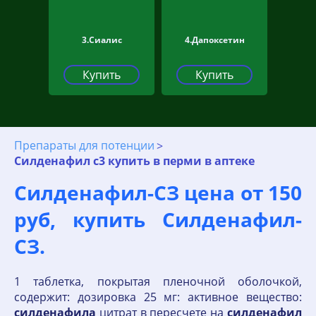
3.Сиалис
4.Дапоксетин
Купить
Купить
Препараты для потенции
Силденафил с3 купить в перми в аптеке
Силденафил-СЗ цена от 150
руб, купить Силденафил-
СЗ.
1 таблетка, покрытая пленочной оболочкой,
содержит: дозировка 25 мг: активное вещество:
силденафила
цитрат в пересчете на
силденафил