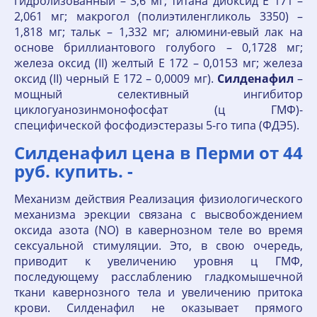
гидролизованный – 3,6 мг; титана диоксид Е 171 –
2,061 мг; макрогол (полиэтиленгликоль 3350) –
1,818 мг; тальк – 1,332 мг; алюмини-евый лак на
основе бриллиантового голубого – 0,1728 мг;
железа оксид (II) желтый Е 172 – 0,0153 мг; железа
оксид (II) черный Е 172 – 0,0009 мг).
Силденафил
–
мощный селективный ингибитор
циклогуанозинмонофосфат (ц ГМФ)-
специфической фосфодиэстеразы 5-го типа (ФДЭ5).
Силденафил цена в Перми от 44
руб. купить. -
Механизм действия Реализация физиологического
механизма эрекции связана с высвобождением
оксида азота (NO) в кавернозном теле во время
сексуальной стимуляции. Это, в свою очередь,
приводит к увеличению уровня ц ГМФ,
последующему расслаблению гладкомышечной
ткани кавернозного тела и увеличению притока
крови. Силденафил не оказывает прямого