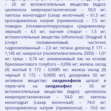
– 25 мг вспомогательные вещества (ядро):
целлюлоза микрокристаллическая – 50,0 мг;
лактозы моногидрат (сахар молочный) – 61,5 мг;
кроскармеллоза натрия (примеллоза) – 7,5 мг;
повидон (поливинилпирролидон среднемолеку-
лярный) – 4,5 мг; магния стеарат – 1,5 мг;
вспомогательные вещества (оболочка): Опадрай II
(спирт поливиниловый, частично
гидролизованный – 2,0 мг; титана диоксид Е 171 –
1,145 мг; макрогол (полиэтиленгликоль 3350) – 1,01
мг; тальк – 0,74 мг; алюминиевый лак на основе
бриллиантового голубого – 0,096 мг; железа оксид
(II) желтый Е 172 – 0,0085 мг; железа оксид (II)
черный Е 172 – 0,0005 мг). дозировка 50 мг:
активное вещество:
силденафила
цитрат в
пересчете на
силденафил
– 50 мг
вспомогательные вещества (ядро): целлюлоза
микрокристаллическая – 54,0 мг; лактозы
моногидрат (сахар молочный) – 74,0 мг;
кроскармеллоза натрия (примеллоза) – 10,0 мг;