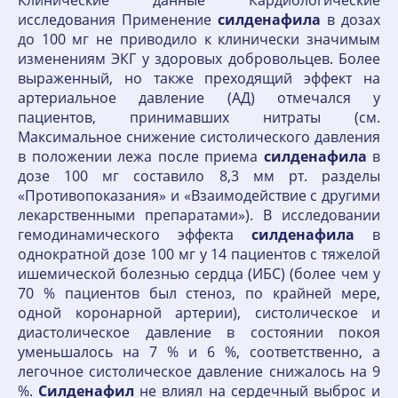
Клинические данные Кардиологические
исследования Применение
силденафила
в дозах
до 100 мг не приводило к клинически значимым
изменениям ЭКГ у здоровых добровольцев. Более
выраженный, но также преходящий эффект на
артериальное давление (АД) отмечался у
пациентов, принимавших нитраты (см.
Максимальное снижение систолического давления
в положении лежа после приема
силденафила
в
дозе 100 мг составило 8,3 мм рт. разделы
«Противопоказания» и «Взаимодействие с другими
лекарственными препаратами»). В исследовании
гемодинамического эффекта
силденафила
в
однократной дозе 100 мг у 14 пациентов с тяжелой
ишемической болезнью сердца (ИБС) (более чем у
70 % пациентов был стеноз, по крайней мере,
одной коронарной артерии), систолическое и
диастолическое давление в состоянии покоя
уменьшалось на 7 % и 6 %, соответственно, а
легочное систолическое давление снижалось на 9
%.
Силденафил
не влиял на сердечный выброс и