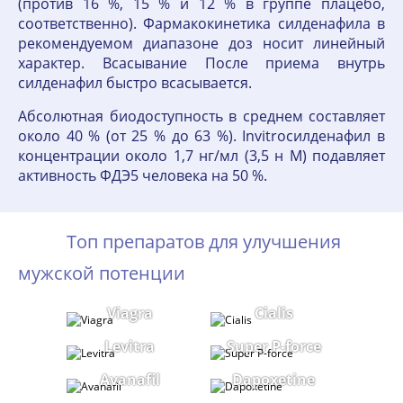
(против 16 %, 15 % и 12 % в группе плацебо,
соответственно). Фармакокинетика силденафила в
рекомендуемом диапазоне доз носит линейный
характер. Всасывание После приема внутрь
силденафил быстро всасывается.
Абсолютная биодоступность в среднем составляет
около 40 % (от 25 % до 63 %). Invitroсилденафил в
концентрации около 1,7 нг/мл (3,5 н М) подавляет
активность ФДЭ5 человека на 50 %.
Топ препаратов для улучшения
мужской потенции
Viagra
Cialis
Levitra
Super P-force
Avanafil
Dapoxetine