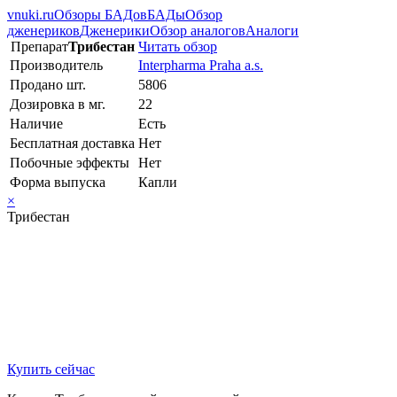
vnuki.ru
Обзоры БАДов
БАДы
Обзор
дженериков
Дженерики
Обзор аналогов
Аналоги
Препарат
Трибестан
Читать обзор
Производитель
Interpharma Praha a.s.
Продано шт.
5806
Дозировка в мг.
22
Наличие
Есть
Бесплатная доставка
Нет
Побочные эффекты
Нет
Форма выпуска
Капли
×
Трибестан
Купить сейчас