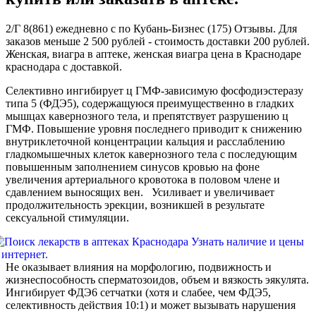
2/Г 8(861) ежедневно с по Кубань-Бизнес (175) Отзывы. Для
заказов меньше 2 500 рублей - стоимость доставки 200 рублей.
Женская, виагра в аптеке, женская виагра цена в Краснодаре
краснодара с доставкой.
Селективно ингибирует ц ГМФ-зависимую фосфодиэстеразу
типа 5 (ФДЭ5), содержащуюся преимущественно в гладких
мышцах кавернозного тела, и препятствует разрушению ц
ГМФ. Повышение уровня последнего приводит к снижению
внутриклеточной концентрации кальция и расслаблению
гладкомышечных клеток кавернозного тела с последующим
повышенным заполнением синусов кровью на фоне
увеличения артериального кровотока в половом члене и
сдавлением выносящих вен. Усиливает и увеличивает
продолжительность эрекции, возникшей в результате
сексуальной стимуляции.
Не оказывает влияния на морфологию, подвижность и
жизнеспособность сперматозоидов, объем и вязкость эякулята.
Ингибирует ФДЭ6 сетчатки (хотя и слабее, чем ФДЭ5,
селективность действия 10:1) и может вызывать нарушения