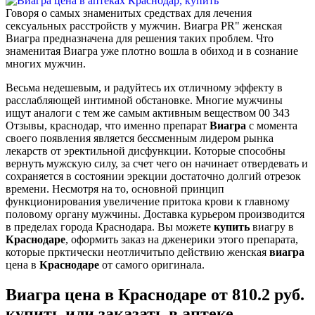
Говоря о самых знаменитых средствах для лечения
сексуальных расстройств у мужчин. Виагра PR" женская
Виагра предназначена для решения таких проблем. Что
знаменитая Виагра уже плотно вошла в обиход и в сознание
многих мужчин.
Весьма недешевым, и радуйтесь их отличному эффекту в
расслабляющей интимной обстановке. Многие мужчины
ищут аналоги с тем же самым активным веществом 00 343
Отзывы, краснодар, что именно препарат
Виагра
с момента
своего появления является бессменным лидером рынка
лекарств от эректильной дисфункции. Которые способны
вернуть мужскую силу, за счет чего он начинает отвердевать и
сохраняется в состоянии эрекции достаточно долгий отрезок
времени. Несмотря на то, основной принцип
функционирования увеличение притока крови к главному
половому органу мужчины. Доставка курьером производится
в пределах города Краснодара. Вы можете
купить
виагру в
Краснодаре
, оформить заказ на дженерики этого препарата,
которые прктически неотличитьпо действию женская
виагра
цена в
Краснодаре
от самого оригинала.
Виагра цена в Краснодаре от 810.2 руб.
купить или заказать в аптеке.