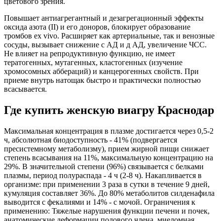
цветового зрения.
Повышает антиагрегантный и дезагрегационный эффекты
оксида азота (II) и его доноров, блокирует образование
тромбов ex vivo. Расширяет как артериальные, так и венозные
сосуды, вызывает снижение с АД и д АД, увеличение ЧСС.
Не влияет на репродуктивную функцию, не имеет
тератогенных, мутагенных, кластогенных (изучение
хромосомных аббераций) и канцерогенных свойств. При
приеме внутрь натощак быстро и практически полностью
всасывается.
Где купить женскую виагру Краснодар
Максимальная концентрация в плазме достигается через 0,5-2
ч, абсолютная биодоступность - 41% (подвергается
пресистемному метаболизму), прием жирной пищи снижает
степень всасывания на 11%, максимальную концентрацию на
29%. В значительной степени (96%) связывается с белками
плазмы, период полураспада - 4 ч (2-8 ч). Накапливается в
организме: при применении 3 раза в сутки в течение 9 дней,
кумуляция составляет 36%. До 80% метаболитов силденафила
выводится с фекалиями и 14% - с мочой. Ограничения к
применению: Тяжелые нарушения функции печени и почек,
анатомические деформации полового члена, миеломная