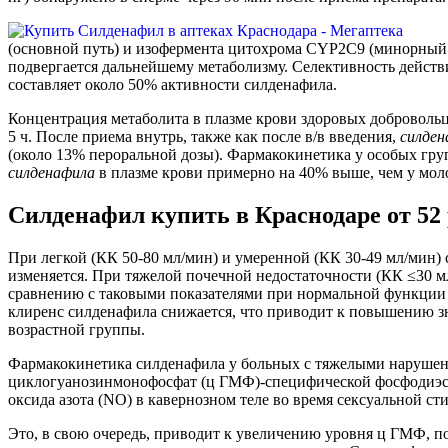
(основной путь) и изофермента цитохрома CYP2C9 (минорный 
подвергается дальнейшему метаболизму. Селективность действи
составляет около 50% активности силденафила.
Концентрация метаболита в плазме крови здоровых доброволь
5 ч. После приема внутрь, также как после в/в введения,
силден
(около 13% пероральной дозы). Фармакокинетика у особых гру
силденафила
в плазме крови примерно на 40% выше, чем у моло
Силденафил купить в Краснодаре от 52 
При легкой (КК 50-80 мл/мин) и умеренной (КК 30-49 мл/мин)
изменяется. При тяжелой почечной недостаточности (КК ≤30 м
сравнению с таковыми показателями при нормальной функции 
клиренс силденафила снижается, что приводит к повышению з
возрастной группы.
Фармакокинетика силденафила у больных с тяжелыми нарушен
циклогуанозинмонофосфат (ц ГМФ)-специфической фосфодиэст
оксида азота (NO) в кавернозном теле во время сексуальной с
Это, в свою очередь, приводит к увеличению уровня ц ГМФ,