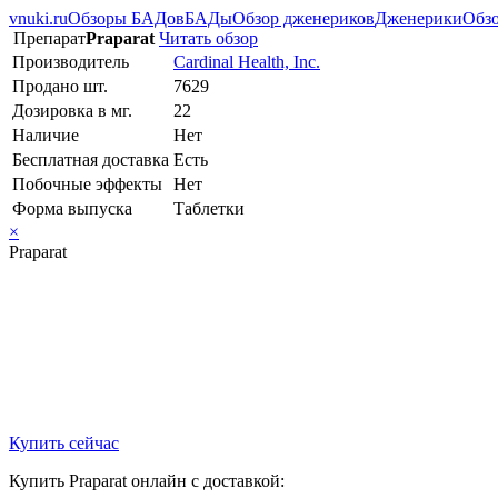
vnuki.ru
Обзоры БАДов
БАДы
Обзор дженериков
Дженерики
Обзо
Препарат
Praparat
Читать обзор
Производитель
Cardinal Health, Inc.
Продано шт.
7629
Дозировка в мг.
22
Наличие
Нет
Бесплатная доставка
Есть
Побочные эффекты
Нет
Форма выпуска
Таблетки
×
Praparat
Купить сейчас
Купить Praparat онлайн с доставкой: