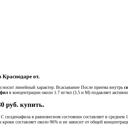
раснодаре от.
з носит линейный характер. Всасывание После приема внутрь
с
афил
в концентрации около 1.7 нг/мл (3.5 н М) подавляет активн
0 руб. купить.
 C силденафила в равновесном состоянии составляет в среднем 
крови составляет около 96% и не зависит от общей концентраци