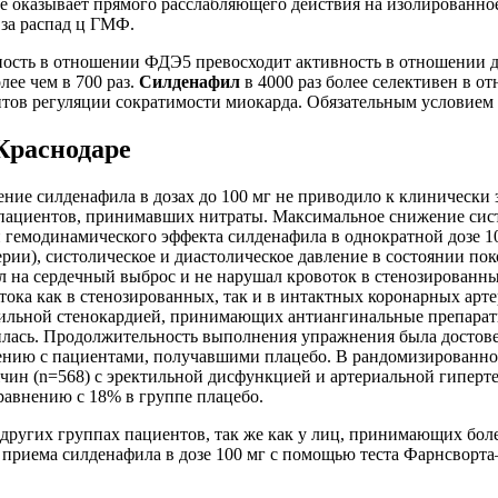
 оказывает прямого расслабляющего действия на изолированное 
за распад ц ГМФ.
вность в отношении ФДЭ5 превосходит активность в отношении 
лее чем в 700 раз.
Силденафил
в 4000 раз более селективен в 
нтов регуляции сократимости миокарда. Обязательным условие
 Краснодаре
ие силденафила в дозах до 100 мг не приводило к клинически
пациентов, принимавших нитраты. Максимальное снижение сист
ии гемодинамического эффекта силденафила в однократной дозе 1
рии), систолическое и диастолическое давление в состоянии пок
л на сердечный выброс и не нарушал кровоток в стенозированн
ока как в стенозированных, так и в интактных коронарных арт
бильной стенокардией, принимающих антиангинальные препарат
ась. Продолжительность выполнения упражнения была достоверно
нению с пациентами, получавшими плацебо. В рандомизированн
жчин (n=568) с эректильной дисфункцией и артериальной гипер
авнению с 18% в группе плацебо.
 других группах пациентов, так же как у лиц, принимающих бол
 приема силденафила в дозе 100 мг с помощью теста Фарнсворт