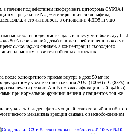
м, в печени под действием изофермента цитохрома CYP3A4
ийся в результате N-деметилирования силденафила,
денафила, а его активность в отношении ФДЭ5 in vitro
ьный метаболит подвергается дальнейшему метаболизму; T - 3-
коло 80% пероральной дозы) и, в меньшей степени, почками
лиренс
силденафила
снижен, а концентрация свободного
ияния на частоту развития побочных эффектов.
 после однократного приема внутрь в дозе 50 мг не
но двукратному увеличению значения AUC (100%) и C (88%) по
иррозом печени (стадии А и В по классификации Чайлд-Пью)
елями при нормальной функции печени у пациентов той же
не изучалась. Силденафил - мощный селективный ингибитор
логического механизма эрекции связана с высвобождением