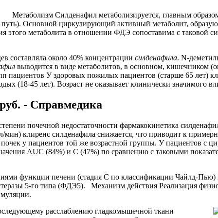
Метаболизм Силденафил метаболизируется, главным образо
путь). Основной циркулирующий активный метаболит, образующ
я этого метаболита в отношении ФДЭ сопоставима с таковой сил
цев составляла около 40% концентрации
силденафила
. N-деметил
афил
выводится в виде метаболитов, в основном, кишечником (о
пп пациентов У здоровых пожилых пациентов (старше 65 лет) к
дых (18-45 лет). Возраст не оказывает клинически значимого вл
руб. - Справмедика
 степени почечной недостаточности фармакокинетика силденафила
л/мин) клиренс силденафила снижается, что приводит к пример
почек у пациентов той же возрастной группы. У пациентов с ц
начения AUC (84%) и С (47%) по сравнению с таковыми показат
иями функции печени (стадия С по классификации Чайлд-Пью) 
еразы 5-го типа (ФДЭ5). Механизм действия Реализация физио
тимуляции.
 последующему расслаблению гладкомышечной ткани