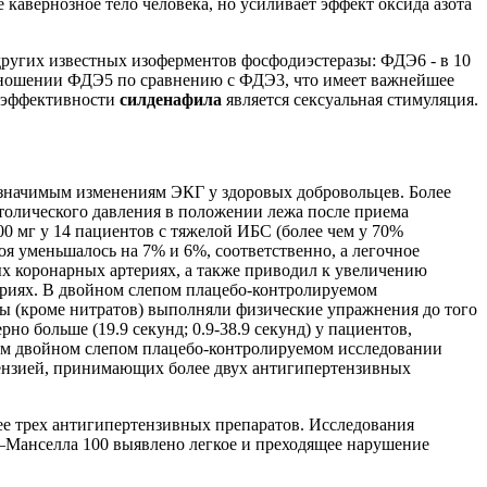
кавернозное тело человека, но усиливает эффект оксида азота
других известных изоферментов фосфодиэстеразы: ФДЭ6 - в 10
отношении ФДЭ5 по сравнению с ФДЭ3, что имеет важнейшее
м эффективности
силденафила
является сексуальная стимуляция.
 значимым изменениям ЭКГ у здоровых добровольцев. Более
олического давления в положении лежа после приема
00 мг у 14 пациентов с тяжелой ИБС (более чем у 70%
оя уменьшалось на 7% и 6%, соответственно, а легочное
ых коронарных артериях, а также приводил к увеличению
ериях. В двойном слепом плацебо-контролируемом
ы (кроме нитратов) выполняли физические упражнения до того
 больше (19.9 секунд; 0.9-38.9 секунд) у пациентов,
ом двойном слепом плацебо-контролируемом исследовании
тензией, принимающих более двух антигипертензивных
ее трех антигипертензивных препаратов. Исследования
а–Манселла 100 выявлено легкое и преходящее нарушение