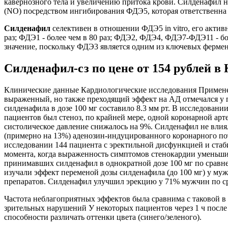
кавернозного тела и увеличению притока крови. Силденафил не
(NO) посредством ингибирования ФДЭ5, которая ответственна 
Силденафил
селективен в отношении ФДЭ5 in vitro, его акти
раз; ФДЭ1 - более чем в 80 раз; ФДЭ2, ФДЭ4, ФДЭ7-ФДЭ11 - бо
значение, поскольку ФДЭ3 является одним из ключевых ферме
Силденафил-сз по цене от 154 рублей в
Клинические данные Кардиологические исследования Применен
выраженный, но также преходящий эффект на АД отмечался у 
силденафила в дозе 100 мг составило 8.3 мм рт. В исследован
пациентов был стеноз, по крайней мере, одной коронарной арте
систолическое давление снижалось на 9%. Силденафил не влия
(примерно на 13%) аденозин-индуцированного коронарного пот
исследовании 144 пациента с эректильной дисфункцией и ста
момента, когда выраженность симптомов стенокардии уменьшил
принимавших силденафил в однократной дозе 100 мг по срав
изучали эффект переменой дозы силденафила (до 100 мг) у му
препаратов. Силденафил улучшил эрекцию у 71% мужчин по ср
Частота неблагоприятных эффектов была сравнима с таковой в
зрительных нарушений У некоторых пациентов через 1 ч после
способности различать оттенки цвета (синего/зеленого).