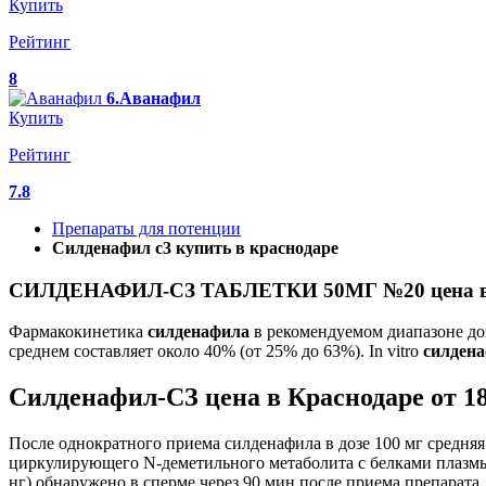
Купить
Рейтинг
8
6.Аванафил
Купить
Рейтинг
7.8
Препараты для потенции
Силденафил с3 купить в краснодаре
СИЛДЕНАФИЛ-СЗ ТАБЛЕТКИ 50МГ №20 цена в К
Фармакокинетика
силденафила
в рекомендуемом диапазоне до
среднем составляет около 40% (от 25% до 63%). In vitro
силден
Силденафил-СЗ цена в Краснодаре от 18
После однократного приема силденафила в дозе 100 мг средняя
циркулирующего N-деметильного метаболита с белками плазмы 
нг) обнаружено в сперме через 90 мин после приема препарата.