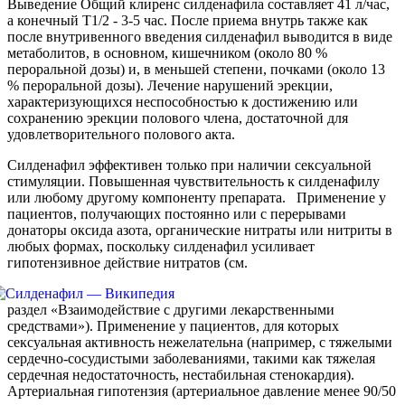
Выведение Общий клиренс силденафила составляет 41 л/час,
а конечный T1/2 - 3-5 час. После приема внутрь также как
после внутривенного введения силденафил выводится в виде
метаболитов, в основном, кишечником (около 80 %
пероральной дозы) и, в меньшей степени, почками (около 13
% пероральной дозы). Лечение нарушений эрекции,
характеризующихся неспособностью к достижению или
сохранению эрекции полового члена, достаточной для
удовлетворительного полового акта.
Силденафил эффективен только при наличии сексуальной
стимуляции. Повышенная чувствительность к силденафилу
или любому другому компоненту препарата. Применение у
пациентов, получающих постоянно или с перерывами
донаторы оксида азота, органические нитраты или нитриты в
любых формах, поскольку силденафил усиливает
гипотензивное действие нитратов (см.
раздел «Взаимодействие с другими лекарственными
средствами»). Применение у пациентов, для которых
сексуальная активность нежелательна (например, с тяжелыми
сердечно-сосудистыми заболеваниями, такими как тяжелая
сердечная недостаточность, нестабильная стенокардия).
Артериальная гипотензия (артериальное давление менее 90/50