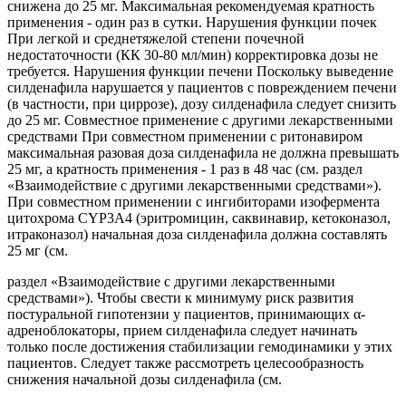
снижена до 25 мг. Максимальная рекомендуемая кратность
применения - один раз в сутки. Нарушения функции почек
При легкой и среднетяжелой степени почечной
недостаточности (КК 30-80 мл/мин) корректировка дозы не
требуется. Нарушения функции печени Поскольку выведение
силденафила нарушается у пациентов с повреждением печени
(в частности, при циррозе), дозу силденафила следует снизить
до 25 мг. Совместное применение с другими лекарственными
средствами При совместном применении с ритонавиром
максимальная разовая доза силденафила не должна превышать
25 мг, а кратность применения - 1 раз в 48 час (см. раздел
«Взаимодействие с другими лекарственными средствами»).
При совместном применении с ингибиторами изофермента
цитохрома CYP3A4 (эритромицин, саквинавир, кетоконазол,
итраконазол) начальная доза силденафила должна составлять
25 мг (см.
раздел «Взаимодействие с другими лекарственными
средствами»). Чтобы свести к минимуму риск развития
постуральной гипотензии у пациентов, принимающих α-
адреноблокаторы, прием силденафила следует начинать
только после достижения стабилизации гемодинамики у этих
пациентов. Следует также рассмотреть целесообразность
снижения начальной дозы силденафила (см.