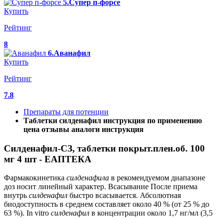
5.Супер п-форсе
Купить
Рейтинг
8
6.Аванафил
Купить
Рейтинг
7.8
Препараты для потенции
Таблетки силденафил инструкция по применению
цена отзывы аналоги инструкция
Силденафил-СЗ, таблетки покрыт.плен.об. 100
мг 4 шт - ЕАПТЕКА
Фармакокинетика
силденафила
в рекомендуемом диапазоне
доз носит линейный характер. Всасывание После приема
внутрь
силденафил
быстро всасывается. Абсолютная
биодоступность в среднем составляет около 40 % (от 25 % до
63 %). In vitro
силденафил
в концентрации около 1,7 нг/мл (3,5