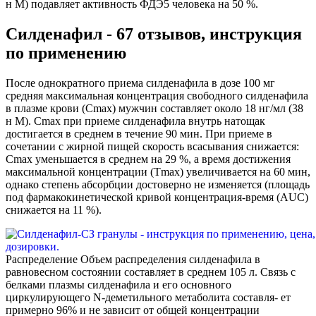
н М) подавляет активность ФДЭ5 человека на 50 %.
Силденафил - 67 отзывов, инструкция
по применению
После однократного приема силденафила в дозе 100 мг
средняя максимальная концентрация свободного силденафила
в плазме крови (Сmах) мужчин составляет около 18 нг/мл (38
н М). Сmах при приеме силденафила внутрь натощак
достигается в среднем в течение 90 мин. При приеме в
сочетании с жирной пищей скорость всасывания снижается:
Сmах уменьшается в среднем на 29 %, а время достижения
максимальной концентрации (Тmах) увеличивается на 60 мин,
однако степень абсорбции достоверно не изменяется (площадь
под фармакокинетической кривой концентрация-время (AUC)
снижается на 11 %).
Распределение Объем распределения силденафила в
равновесном состоянии составляет в среднем 105 л. Связь с
белками плазмы силденафила и его основного
циркулирующего N-деметильного метаболита составля- ет
примерно 96% и не зависит от общей концентрации