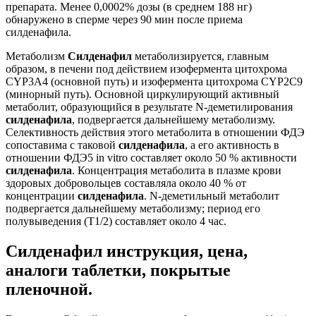
препарата. Менее 0,0002% дозы (в среднем 188 нг)
обнаружено в сперме через 90 мин после приема
силденафила.
Метаболизм
Силденафил
метаболизируется, главным
образом, в печени под действием изофермента цитохрома
CYP3A4 (основной путь) и изофермента цитохрома CYP2C9
(минорный путь). Основной циркулирующий активный
метаболит, образующийся в результате N-деметилирования
силденафила
, подвергается дальнейшему метаболизму.
Селективность действия этого метаболита в отношении ФДЭ
сопоставима с таковой
силденафила
, а его активность в
отношении ФДЭ5 in vitro составляет около 50 % активности
силденафила
. Концентрация метаболита в плазме крови
здоровых добровольцев составляла около 40 % от
концентрации
силденафила
. N-деметильный метаболит
подвергается дальнейшему метаболизму; период его
полувыведения (Т1/2) составляет около 4 час.
Силденафил инструкция, цена,
аналоги таблетки, покрытые
пленочной.