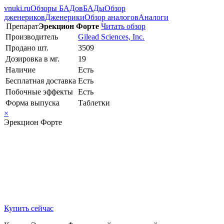
vnuki.ru
Обзоры БАДов
БАДы
Обзор
дженериков
Дженерики
Обзор аналогов
Аналоги
Препарат
Эрекцион Форте
Читать обзор
Производитель
Gilead Sciences, Inc.
Продано шт.
3509
Дозировка в мг.
19
Наличие
Есть
Бесплатная доставка
Есть
Побочные эффекты
Есть
Форма выпуска
Таблетки
×
Эрекцион Форте
Купить сейчас