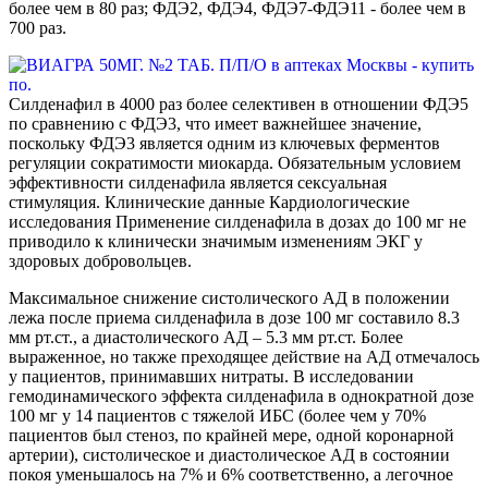
более чем в 80 раз; ФДЭ2, ФДЭ4, ФДЭ7-ФДЭ11 - более чем в
700 раз.
Силденафил в 4000 раз более селективен в отношении ФДЭ5
по сравнению с ФДЭ3, что имеет важнейшее значение,
поскольку ФДЭ3 является одним из ключевых ферментов
регуляции сократимости миокарда. Обязательным условием
эффективности силденафила является сексуальная
стимуляция. Клинические данные Кардиологические
исследования Применение силденафила в дозах до 100 мг не
приводило к клинически значимым изменениям ЭКГ у
здоровых добровольцев.
Максимальное снижение систолического АД в положении
лежа после приема силденафила в дозе 100 мг составило 8.3
мм рт.ст., а диастолического АД – 5.3 мм рт.ст. Более
выраженное, но также преходящее действие на АД отмечалось
у пациентов, принимавших нитраты. В исследовании
гемодинамического эффекта силденафила в однократной дозе
100 мг у 14 пациентов с тяжелой ИБС (более чем у 70%
пациентов был стеноз, по крайней мере, одной коронарной
артерии), систолическое и диастолическое АД в состоянии
покоя уменьшалось на 7% и 6% соответственно, а легочное