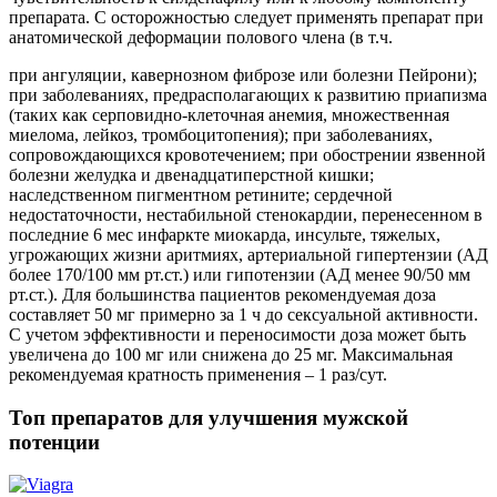
препарата. С осторожностью следует применять препарат при
анатомической деформации полового члена (в т.ч.
при ангуляции, кавернозном фиброзе или болезни Пейрони);
при заболеваниях, предрасполагающих к развитию приапизма
(таких как серповидно-клеточная анемия, множественная
миелома, лейкоз, тромбоцитопения); при заболеваниях,
сопровождающихся кровотечением; при обострении язвенной
болезни желудка и двенадцатиперстной кишки;
наследственном пигментном ретините; сердечной
недостаточности, нестабильной стенокардии, перенесенном в
последние 6 мес инфаркте миокарда, инсульте, тяжелых,
угрожающих жизни аритмиях, артериальной гипертензии (АД
более 170/100 мм рт.ст.) или гипотензии (АД менее 90/50 мм
рт.ст.). Для большинства пациентов рекомендуемая доза
составляет 50 мг примерно за 1 ч до сексуальной активности.
С учетом эффективности и переносимости доза может быть
увеличена до 100 мг или снижена до 25 мг. Максимальная
рекомендуемая кратность применения – 1 раз/сут.
Топ препаратов для улучшения мужской
потенции