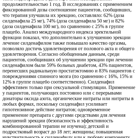
продолжительностью 1 год. В исследованиях с применением
фиксированной дозы соотношение пациентов, сообщивших,
что терапия улучшила их эрекцию, составляло: 62% (доза
силденафила 25 мг), 74% (доза силденафила 50 мг) и 82%
(доза силденафила 100 мг), по сравнению с 25% в группе
плацебо. Анализ международного индекса эректильной
функции показал, что дополнительно к улучшению эрекции
лечение силденафилом также повышало качество оргазма,
позволяло достичь удовлетворения от полового акта и общего
удовлетворения. Согласно обобщенным данным, среди
пациентов, сообщивших об улучшении эрекции при лечении
силденафилом были 59% больных диабетом, 43% пациентов,
перенесших радикальную простатэктомию и 83% пациентов с
повреждениями спинного мозга (по сравнению с 16%, 15% и
12% в группе плацебо соответственно). Силденафил
эффективен только при сексуальной стимуляции. Применение
у пациентов, получающих постоянно или с перерывами
донаторы оксида азота, органические нитраты или нитриты в
любых формах, поскольку силденафил усиливает
гипотензивное действие нитратов; одновременное
применение препарата с другими средствами для лечения
нарушений эрекции (безопасность и эффективность
комбинированной терапии не изучена); детский и
подростковый возраст до 18 лет; женщины; повышенная
чувствительность к силденафилу или к любому компоненту