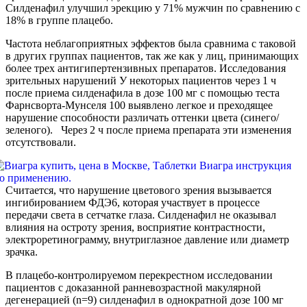
Силденафил улучшил эрекцию у 71% мужчин по сравнению с
18% в группе плацебо.
Частота неблагоприятных эффектов была сравнима с таковой
в других группах пациентов, так же как у лиц, принимающих
более трех антигипертензивных препаратов. Исследования
зрительных нарушений У некоторых пациентов через 1 ч
после приема силденафила в дозе 100 мг с помощью теста
Фарнсворта-Мунселя 100 выявлено легкое и преходящее
нарушение способности различать оттенки цвета (синего/
зеленого). Через 2 ч после приема препарата эти изменения
отсутствовали.
Считается, что нарушение цветового зрения вызывается
ингибированием ФДЭ6, которая участвует в процессе
передачи света в сетчатке глаза. Силденафил не оказывал
влияния на остроту зрения, восприятие контрастности,
электроретинограмму, внутриглазное давление или диаметр
зрачка.
В плацебо-контролируемом перекрестном исследовании
пациентов с доказанной ранневозрастной макулярной
дегенерацией (n=9) силденафил в однократной дозе 100 мг