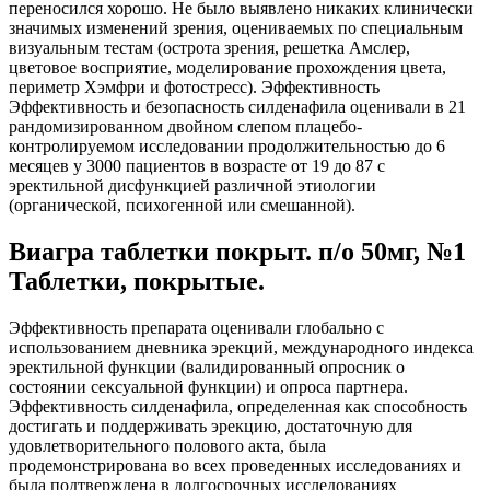
переносился хорошо. Не было выявлено никаких клинически
значимых изменений зрения, оцениваемых по специальным
визуальным тестам (острота зрения, решетка Амслер,
цветовое восприятие, моделирование прохождения цвета,
периметр Хэмфри и фотостресс). Эффективность
Эффективность и безопасность силденафила оценивали в 21
рандомизированном двойном слепом плацебо-
контролируемом исследовании продолжительностью до 6
месяцев у 3000 пациентов в возрасте от 19 до 87 с
эректильной дисфункцией различной этиологии
(органической, психогенной или смешанной).
Виагра таблетки покрыт. п/о 50мг, №1
Таблетки, покрытые.
Эффективность препарата оценивали глобально с
использованием дневника эрекций, международного индекса
эректильной функции (валидированный опросник о
состоянии сексуальной функции) и опроса партнера.
Эффективность силденафила, определенная как способность
достигать и поддерживать эрекцию, достаточную для
удовлетворительного полового акта, была
продемонстрирована во всех проведенных исследованиях и
была подтверждена в долгосрочных исследованиях