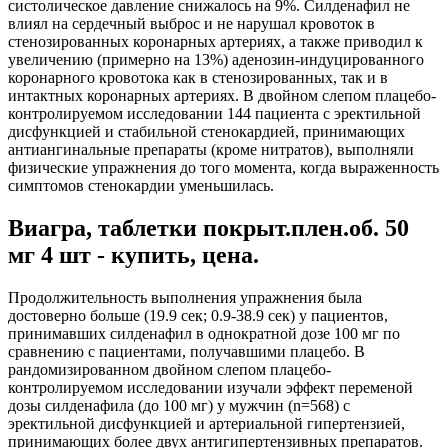
систолическое давление снижалось на 9%. Силденафил не
влиял на сердечный выброс и не нарушал кровоток в
стенозированных коронарных артериях, а также приводил к
увеличению (примерно на 13%) аденозин-индуцированного
коронарного кровотока как в стенозированных, так и в
интактных коронарных артериях. В двойном слепом плацебо-
контролируемом исследовании 144 пациента с эректильной
дисфункцией и стабильной стенокардией, принимающих
антиангинальные препараты (кроме нитратов), выполняли
физические упражнения до того момента, когда выраженность
симптомов стенокардии уменьшилась.
Виагра, таблетки покрыт.плен.об. 50
мг 4 шт - купить, цена.
Продолжительность выполнения упражнения была
достоверно больше (19.9 сек; 0.9-38.9 сек) у пациентов,
принимавших силденафил в однократной дозе 100 мг по
сравнению с пациентами, получавшими плацебо. В
рандомизированном двойном слепом плацебо-
контролируемом исследовании изучали эффект переменой
дозы силденафила (до 100 мг) у мужчин (n=568) с
эректильной дисфункцией и артериальной гипертензией,
принимающих более двух антигипертензивных препаратов.