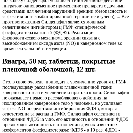
поскольку силденафил усиливает гипотензивное действие
нитратов; одновременное применение препарата с другими
средствами для лечения нарушений эрекции (безопасность и
эффективность комбинированной терапии не изучена); ... Все
противопоказания Силденафил является мощным
селективным ингибитором ц ГМФ-специфической
фосфодиэстеразы типа 5 (ФДЭ5). Реализация
физиологического механизма эрекции связана с
высвобождением оксида азота (NO) в кавернозном теле во
время сексуальной стимуляции.
Виагра, 50 мг, таблетки, покрытые
пленочной оболочкой, 12 шт.
Это, в свою очередь, приводит к увеличению уровня ц ГМФ,
последующему расслаблению гладкомышечной ткани
кавернозного тела и увеличению притока крови. Силденафил
не оказывает прямого расслабляющего действия на
изолированное кавернозное тело у человека, но усиливает
эффект NO посредством ингибирования ФДЭ5, которая
ответственна за распад ц ГМФ. Силденафил селективен в
отношении ФДЭ5 in vitro, его активность в отношении ФДЭ5
превосходит активность в отношении других известных
изоферментов фосфодиэстеразы: ФДЭ6 - в 10 раз; ФДЭ1 -