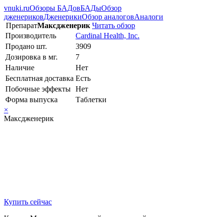
vnuki.ru
Обзоры БАДов
БАДы
Обзор
дженериков
Дженерики
Обзор аналогов
Аналоги
Препарат
Максдженерик
Читать обзор
Производитель
Cardinal Health, Inc.
Продано шт.
3909
Дозировка в мг.
7
Наличие
Нет
Бесплатная доставка
Есть
Побочные эффекты
Нет
Форма выпуска
Таблетки
×
Максдженерик
Купить сейчас