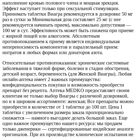
наполнение кровью полового члена и мощная эрекция.
Эффект наступает только при сексуальной стимуляции.
Принимать таблетки Виагра рекомендуется в дозировке 50 мг
раз в сутки за Минимальная доза составляет 25 мг (с нее
рекомендуется начинать прием), максимально допустимая —
100 мг в сут. Эффективность может быть снижена при приеме
с жирной пищей или алкоголем. Абсолютным
противопоказанием к приему является индивидуальная
непереносимость компонентов и параллельный прием:
нитратов в любых формах или донаторов азота.
Относительные противопоказания: хронические системные
заболевания в тяжелой форме, болезни в стадии обострения,
детский возраст, беременность (для Женской Виагры). Любая
онлайн-аптека имеет 2 важных преимущества:
конфиденциальность покупки и возможность приобрести
препарат без рецепта. Аптека MEDKO предоставляет своим
клиентам не только выбор Виагры с различной дозировкой,
но и в широком ассортименте: женская; Все препараты можно
приобрести в количестве от 1 таблетки до 100 шт. Цена 1
таблетки с увеличением размера заказа пропорционально
снижается — намного выгоднее делать большой заказ. Еще
одно важное преимущество нашего ресурса: мы продаем
только дженерики — сертифицированные индийские аналоги
оригиналов. При их производстве клинические испытания не