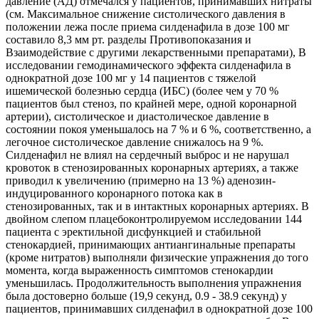
давление (АД) отмечался у пациентов, принимавших нитраты
(см. Максимальное снижение систолического давления в
положении лежа после приема силденафила в дозе 100 мг
составило 8,3 мм рт. разделы Противопоказания и
Взаимодействие с другими лекарственными препаратами), В
исследовании гемодинамического эффекта силденафила в
однократной дозе 100 мг у 14 пациентов с тяжелой
ишемической болезнью сердца (ИБС) (более чем у 70 %
пациентов был стеноз, по крайней мере, одной коронарной
артерии), систолическое и диастолическое давление в
состоянии покоя уменьшалось на 7 % и 6 %, соответственно, а
легочное систолическое давление снижалось на 9 %.
Силденафил не влиял на сердечный выброс и не нарушал
кровоток в стенозированных коронарных артериях, а также
приводил к увеличению (примерно на 13 %) аденозин-
индуцированного коронарного потока как в
стенозированных, так и в интактных коронарных артериях. В
двойном слепом плацебоконтролируемом исследовании 144
пациента с эректильной дисфункцией и стабильной
стенокардией, принимающих антиангинальные препараты
(кроме нитратов) выполняли физические упражнения до того
момента, когда выраженность симптомов стенокардии
уменьшилась. Продолжительность выполнения упражнения
была достоверно больше (19,9 секунд, 0.9 - 38.9 секунд) у
пациентов, принимавших силденафил в однократной дозе 100