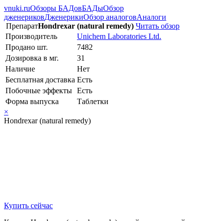
vnuki.ru
Обзоры БАДов
БАДы
Обзор
дженериков
Дженерики
Обзор аналогов
Аналоги
Препарат
Hondrexar (natural remedy)
Читать обзор
Производитель
Unichem Laboratories Ltd.
Продано шт.
7482
Дозировка в мг.
31
Наличие
Нет
Бесплатная доставка
Есть
Побочные эффекты
Есть
Форма выпуска
Таблетки
×
Hondrexar (natural remedy)
Купить сейчас