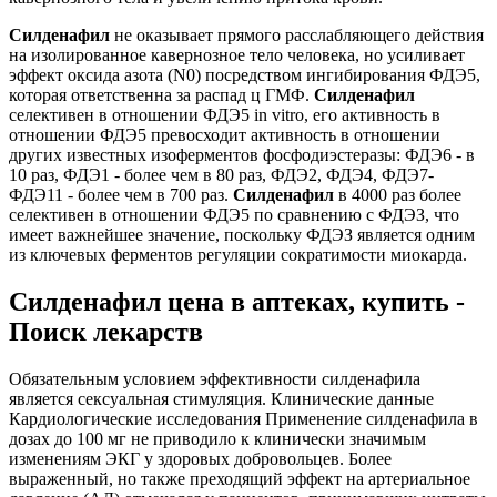
Силденафил
не оказывает прямого расслабляющего действия
на изолированное кавернозное тело человека, но усиливает
эффект оксида азота (N0) посредством ингибирования ФДЭ5,
которая ответственна за распад ц ГМФ.
Силденафил
селективен в отношении ФДЭ5 in vitro, его активность в
отношении ФДЭ5 превосходит активность в отношении
других известных изоферментов фосфодиэстеразы: ФДЭ6 - в
10 раз, ФДЭ1 - более чем в 80 раз, ФДЭ2, ФДЭ4, ФДЭ7-
ФДЭ11 - более чем в 700 раз.
Силденафил
в 4000 раз более
селективен в отношении ФДЭ5 по сравнению с ФДЭЗ, что
имеет важнейшее значение, поскольку ФДЭЗ является одним
из ключевых ферментов регуляции сократимости миокарда.
Силденафил цена в аптеках, купить -
Поиск лекарств
Обязательным условием эффективности силденафила
является сексуальная стимуляция. Клинические данные
Кардиологические исследования Применение силденафила в
дозах до 100 мг не приводило к клинически значимым
изменениям ЭКГ у здоровых добровольцев. Более
выраженный, но также преходящий эффект на артериальное