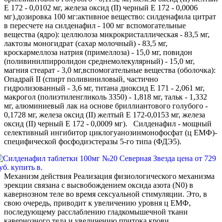
Е 172 - 0,0102 мг, железа оксид (II) черный Е 172 - 0,0006
мг).дозировка 100 мг:активное вещество: силденафила цитрат
в пересчете на силденафил - 100 мг вспомогательные
вещества (ядро): целлюлоза микрокристаллическая - 83,5 мг,
лактозы моногидрат (сахар молочный) - 83,5 мг,
кроскармеллоза натрия (примеллоза) - 15,0 мг, повидон
(поливинилпирролидон среднемолекулярный) - 15,0 мг,
магния стеарат - 3,0 мг,вспомогательные вещества (оболочка):
Опадрай II (спирт поливиниловый, частично
гидролизованный - 3,6 мг, титана диоксид Е 171 - 2,061 мг,
макрогол (полиэтиленгликоль 3350) - 1,818 мг, тальк - 1,332
мг, алюминиевый лак на основе бриллиантового голубого -
0,1728 мг, железа оксид (II) желтый Е 172-0,0153 мг, железа
оксид (II) черный Е 172 - 0,0009 мг). Силденафил - мощный
селективный ингибитор циклогуанозинмонофосфат (ц ЕМФ)-
специфической фосфодиэстеразы 5-го типа (ФДЭ5).
Механизм действия Реализация физиологического механизма
эрекции связана с высвобождением оксида азота (N0) в
кавернозном теле во время сексуальной стимуляции. Это, в
свою очередь, приводит к увеличению уровня ц ЕМФ,
последующему расслаблению гладкомышечной ткани
кавернозного тела и увеличению притока крови.