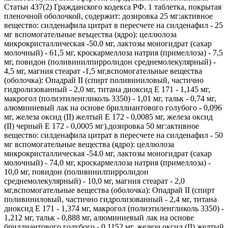
Статьи 437(2) Гражданского кодекса РФ. 1 таблетка, покрытая
пленочной оболочкой, содержит: дозировка 25 мг:активное
вещество: силденафила цитрат в пересчете на силденафил - 25
мг вспомогательные веъцества (ядро): целлюлоза
микрокристаллическая -50.0 мг, лактозы моногидрат (сахар
молочный) - 61,5 мг, кроскармеллоза натрия (примеллоза) - 7,5
мг, повидон (поливинилпирролидон среднемолекулярный) -
4,5 мг, магния стеарат -1,5 мг,вспомогательные вещества
(оболочка): Опадрай II (спирт поливиниловый, частично
гидролизованный - 2,0 мг, титана диоксид Е 171 - 1,145 мг,
макрогол (полиэтиленгликоль 3350) - 1,01 мг, тальк - 0,74 мг,
алюминиевый лак на основе бриллиантового голубого - 0,096
мг, железа оксид (II) желтый Е 172 - 0,0085 мг, железа оксид
(II) черный Е 172 - 0,0005 мг).дозировка 50 мг:активное
вещество: силденафила цитрат в пересчете на силденафил - 50
мг вспомогательные вещества (ядро): целлюлоза
микрокристаллическая -54.0 мг, лактозы моногидрат (сахар
молочный) - 74,0 мг, кроскармеллоза натрия (примеллоза) -
10,0 мг, повидон (поливинилпирролидон
среднемолекулярный) - 10,0 мг, магния стеарат - 2,0
мг,вспомогательные вещества (оболочка): Опадрай II (спирт
поливиниловый, частично гидролизованный - 2,4 мг, титана
диоксид Е 171 - 1,374 мг, макрогол (полиэтиленгликоль 3350) -
1,212 мг, тальк - 0,888 мг, алюминиевый лак на основе
бриллиантового голубого - 0,1152 мг, железа оксид (II) желтый