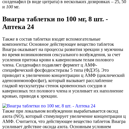
силденафил (в виде цитрата) в нескольких дозировках – 25, 50
и
100
мг.
Виагра таблетки по 100 мг, 8 шт. -
Аптека 24
Также в состав таблетки входят вспомогательные
компоненты: Основное действующее вещество таблеток
Виагра оказывает на процессы развития эрекции у мужчины
во время возникновения сексуального возбуждения, за счет
усиления притока крови к кавернозным телам полового
члена. Силденафил подавляет фермент ц АМФ-
специфический фосфодиэстеразы 5 типа (ФДЭ5). Это
приводит к увеличению концентрации ц АМФ (циклический
аденозинмонофосфат), который вызывает расслабление
гладкой мускулатуры стенок кровеносных сосудов и
кавернозных тел полового члена и усиливает их наполнение
кровью, приводя к эрекции.
Также при локальном возбуждении вырабатывается оксид
азота (NO), который стимулирует увеличение концентрации ц
АМФ. Считается, что действующее вещество таблеток Виагра
усиливает действие оксида азота. Основным условием