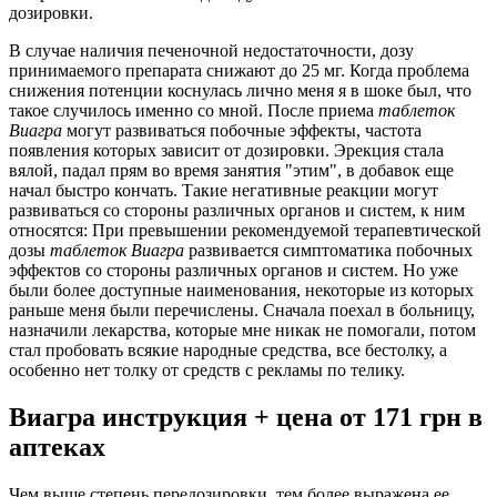
дозировки.
В случае наличия печеночной недостаточности, дозу
принимаемого препарата снижают до 25 мг. Когда проблема
снижения потенции коснулась лично меня я в шоке был, что
такое случилось именно со мной. После приема
таблеток
Виагра
могут развиваться побочные эффекты, частота
появления которых зависит от дозировки. Эрекция стала
вялой, падал прям во время занятия "этим", в добавок еще
начал быстро кончать. Такие негативные реакции могут
развиваться со стороны различных органов и систем, к ним
относятся: При превышении рекомендуемой терапевтической
дозы
таблеток
Виагра
развивается симптоматика побочных
эффектов со стороны различных органов и систем. Но уже
были более доступные наименования, некоторые из которых
раньше меня были перечислены. Сначала поехал в больницу,
назначили лекарства, которые мне никак не помогали, потом
стал пробовать всякие народные средства, все бестолку, а
особенно нет толку от средств с рекламы по телику.
Виагра инструкция + цена от 171 грн в
аптеках
Чем выше степень передозировки, тем более выражена ее