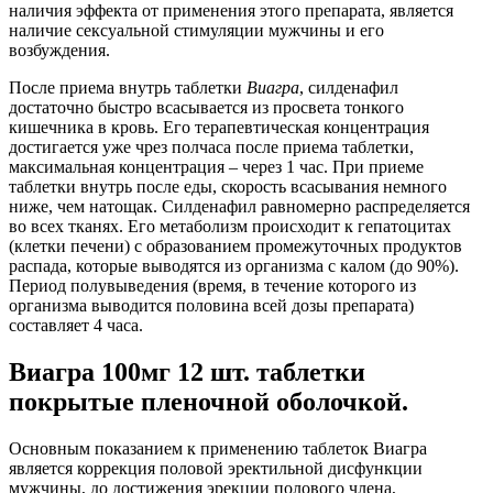
наличия эффекта от применения этого препарата, является
наличие сексуальной стимуляции мужчины и его
возбуждения.
После приема внутрь таблетки
Виагра
, силденафил
достаточно быстро всасывается из просвета тонкого
кишечника в кровь. Его терапевтическая концентрация
достигается уже чрез полчаса после приема таблетки,
максимальная концентрация – через 1 час. При приеме
таблетки внутрь после еды, скорость всасывания немного
ниже, чем натощак. Силденафил равномерно распределяется
во всех тканях. Его метаболизм происходит к гепатоцитах
(клетки печени) с образованием промежуточных продуктов
распада, которые выводятся из организма с калом (до 90%).
Период полувыведения (время, в течение которого из
организма выводится половина всей дозы препарата)
составляет 4 часа.
Виагра 100мг 12 шт. таблетки
покрытые пленочной оболочкой.
Основным показанием к применению таблеток Виагра
является коррекция половой эректильной дисфункции
мужчины, до достижения эрекции полового члена,