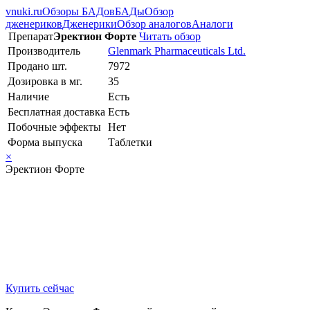
vnuki.ru
Обзоры БАДов
БАДы
Обзор
дженериков
Дженерики
Обзор аналогов
Аналоги
Препарат
Эректион Форте
Читать обзор
Производитель
Glenmark Pharmaceuticals Ltd.
Продано шт.
7972
Дозировка в мг.
35
Наличие
Есть
Бесплатная доставка
Есть
Побочные эффекты
Нет
Форма выпуска
Таблетки
×
Эректион Форте
Купить сейчас