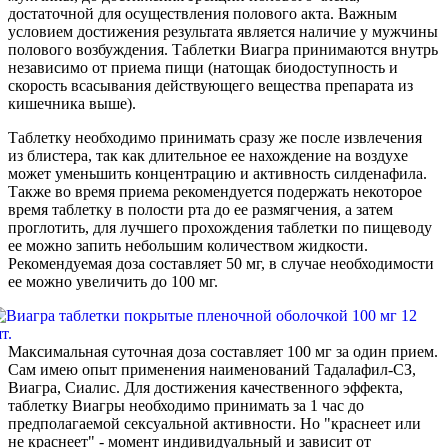
достаточной для осуществления полового акта. Важным
условием достижения результата является наличие у мужчины
полового возбуждения. Таблетки Виагра принимаются внутрь
независимо от приема пищи (натощак биодоступность и
скорость всасывания действующего вещества препарата из
кишечника выше).
Таблетку необходимо принимать сразу же после извлечения
из блистера, так как длительное ее нахождение на воздухе
может уменьшить концентрацию и активность силденафила.
Также во время приема рекомендуется подержать некоторое
время таблетку в полости рта до ее размягчения, а затем
проглотить, для лучшего прохождения таблетки по пищеводу
ее можно запить небольшим количеством жидкости.
Рекомендуемая доза составляет 50 мг, в случае необходимости
ее можно увеличить до 100 мг.
Максимальная суточная доза составляет 100 мг за один прием.
Сам имею опыт применения наименований Тадалафил-СЗ,
Виагра, Сиалис. Для достижения качественного эффекта,
таблетку Виагры необходимо принимать за 1 час до
предполагаемой сексуальной активности. Но "краснеет или
не краснеет" - момент индивидуальный и зависит от