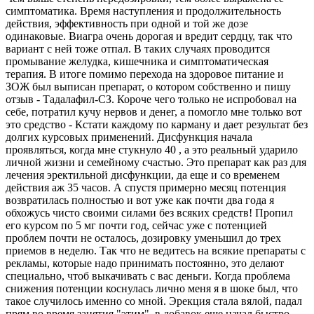
симптоматика. Время наступления и продолжительность
действия, эффективность при одной и той же дозе
одинаковые. Виагра очень дорогая и вредит сердцу, так что
вариант с ней тоже отпал. В таких случаях проводится
промывание желудка, кишечника и симптоматическая
терапия. В итоге помимо перехода на здоровое питание и
ЗОЖ был выписан препарат, о котором собственно и пишу
отзыв - Тадалафил-СЗ. Короче чего только не испробовал на
себе, потратил кучу нервов и денег, а помогло мне только вот
это средство - Кстати каждому по карману и дает результат без
долгих курсовых применений. Дисфункция начала
проявляться, когда мне стукнуло 40 , а это реальный ударило
личной жизни и семейному счастью. Это препарат как раз для
лечения эректильной дисфункции, да еще и со временем
действия аж 35 часов. А спустя примерно месяц потенция
возвратилась полностью и вот уже как почти два года я
обхожусь чисто своими силами без всяких средств! Пропил
его курсом по 5 мг почти год, сейчас уже с потенцией
проблем почти не осталось, дозировку уменьшил до трех
приемов в неделю. Так что не ведитесь на всякие препараты с
рекламы, которые надо принимать постоянно, это делают
специально, чтоб выкачивать с вас деньги. Когда проблема
снижения потенции коснулась лично меня я в шоке был, что
такое случилось именно со мной. Эрекция стала вялой, падал
прям во время занятия "этим", в добавок еще начал быстро