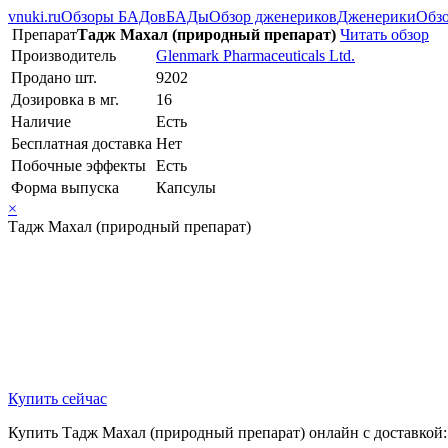
vnuki.ru
Обзоры БАДов
БАДы
Обзор дженериков
Дженерики
Обзо
Препарат
Тадж Махал (природный препарат)
Читать обзор
Производитель
Glenmark Pharmaceuticals Ltd.
Продано шт.
9202
Дозировка в мг.
16
Наличие
Есть
Бесплатная доставка
Нет
Побочные эффекты
Есть
Форма выпуска
Капсулы
×
Тадж Махал (природный препарат)
Купить сейчас
Купить Тадж Махал (природный препарат) онлайн с доставкой: