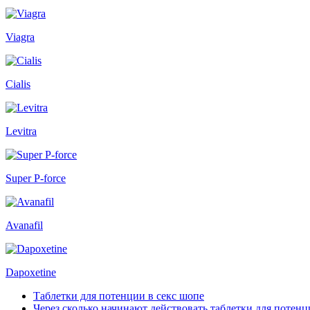
Viagra
Cialis
Levitra
Super P-force
Avanafil
Dapoxetine
Таблетки для потенции в секс шопе
Через сколько начинают действовать таблетки для потен