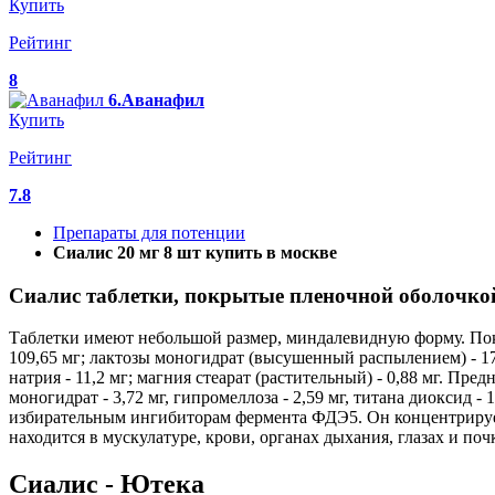
Купить
Рейтинг
8
6.Аванафил
Купить
Рейтинг
7.8
Препараты для потенции
Сиалис 20 мг 8 шт купить в москве
Сиалис таблетки, покрытые пленочной оболочко
Таблетки имеют небольшой размер, миндалевидную форму. Пок
109,65 мг; лактозы моногидрат (высушенный распылением) - 17,5 
натрия - 11,2 мг; магния стеарат (растительный) - 0,88 мг. П
моногидрат - 3,72 мг, гипромеллоза - 2,59 мг, титана диоксид -
избирательным ингибиторам фермента ФДЭ5. Он концентрирует
находится в мускулатуре, крови, органах дыхания, глазах и поч
Сиалис - Ютека