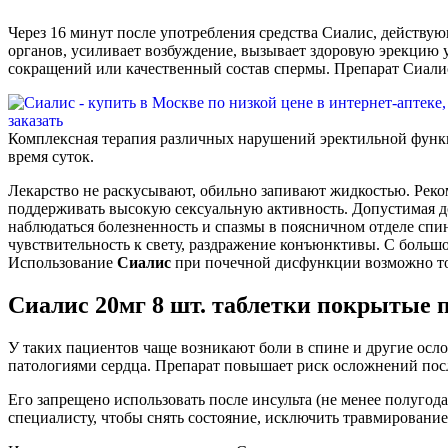
Через 16 минут после употребления средства Сиалис, действ
органов, усиливает возбуждение, вызывает здоровую эрекцию 
сокращений или качественный состав спермы. Препарат Сиали
Комплексная терапия различных нарушений эректильной функц
время суток.
Лекарство не раскусывают, обильно запивают жидкостью. Рекоме
поддерживать высокую сексуальную активность. Допустимая до
наблюдаться болезненность и спазмы в поясничном отделе спины
чувствительность к свету, раздражение конъюнктивы. С больш
Использование
Сиалис
при почечной дисфункции возможно тол
Сиалис 20мг 8 шт. таблетки покрытые п
У таких пациентов чаще возникают боли в спине и другие ос
патологиями сердца. Препарат повышает риск осложнений посл
Его запрещено использовать после инсульта (не менее полугод
специалисту, чтобы снять состояние, исключить травмирован