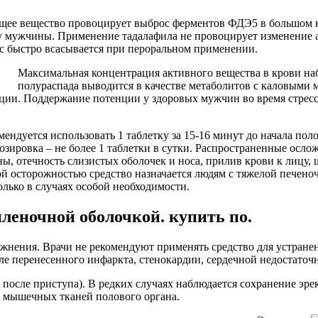
ующее вещество провоцирует выброс ферментов ФДЭ5 в большом
у мужчины. Применение тадалафила не провоцирует изменение ар
с быстро всасывается при пероральном применении.
Максимальная концентрация активного вещества в крови наб
полураспада выводится в качестве метаболитов с каловыми м
ии. Поддержание потенции у здоровых мужчин во время стресса
ндуется использовать 1 таблетку за 15-16 минут до начала полов
зировка – не более 1 таблетки в сутки. Распространенные осло
, отечность слизистых оболочек и носа, прилив крови к лицу, ш
ой осторожностью средство назначается людям с тяжелой печено
ько в случаях особой необходимости.
леночной оболочкой. купить по.
ложнения. Врачи не рекомендуют применять средство для устра
е перенесенного инфаркта, стенокардии, сердечной недостаточ
а после приступа). В редких случаях наблюдается сохранение эр
ие мышечных тканей полового органа.