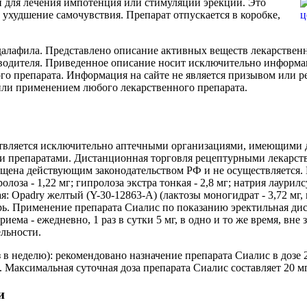
и для лечения импотенция или стимуляции эрекции. Это
 ухудшение самочувствия. Препарат отпускается в коробке,
адалафила. Представлено описание активных веществ лекарствен
одителя. Приведенное описание носит исключительно информац
о препарата. Информация на сайте не является призывом или р
и/или применением любого лекарственного препарата.
твляется исключительно аптечными организациями, имеющими 
и препаратами. Дистанционная торговля рецептурными лекарст
ена действующим законодательством РФ и не осуществляется. В
за - 1,22 мг; гипролоза экстра тонкая - 2,8 мг; натрия лаурилсу
я: Opadry желтый (Y-30-12863-A) (лактозы моногидрат - 3,72 мг, г
нутрь. Применение препарата Сиалис по показанию эректильная д
риема - ежедневно, 1 раз в сутки 5 мг, в одно и то же время, в
ельности.
 в неделю): рекомендовано назначение препарата Сиалис в дозе 
Максимальная суточная доза препарата Сиалис составляет 20 мг
и