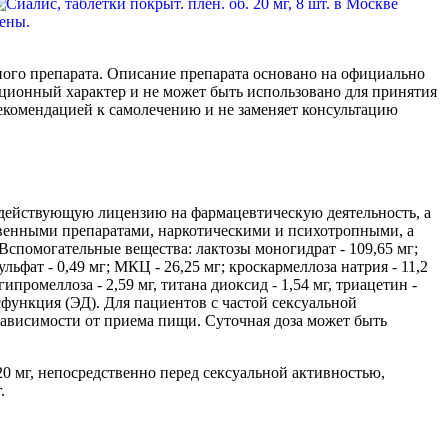
ного препарата. Описание препарата основано на официально
ионный характер и не может быть использовано для принятия
екомендацией к самолечению и не заменяет консультацию
действующую лицензию на фармацевтическую деятельность, а
венными препаратами, наркотическими и психотропными, а
спомогательные вещества: лактозы моногидрат - 109,65 мг;
льфат - 0,49 мг; МКЦ - 26,25 мг; кроскармеллоза натрия - 11,2
ипромеллоза - 2,59 мг, титана диоксид - 1,54 мг, триацетин -
исфункция (ЭД). Для пациентов с частой сексуальной
не зависимости от приема пищи. Суточная доза может быть
20 мг, непосредственно перед сексуальной активностью,
.