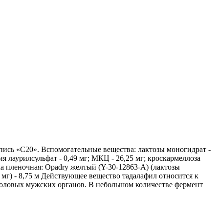
ись «С20». Вспомогательные вещества: лактозы моногидрат -
ия лаурилсульфат - 0,49 мг; МКЦ - 26,25 мг; кроскармеллоза
ка пленочная: Opadry желтый (Y-30-12863-A) (лактозы
,16 мг) - 8,75 м Действующее вещество тадалафил относится к
оловых мужских органов. В небольшом количестве фермент