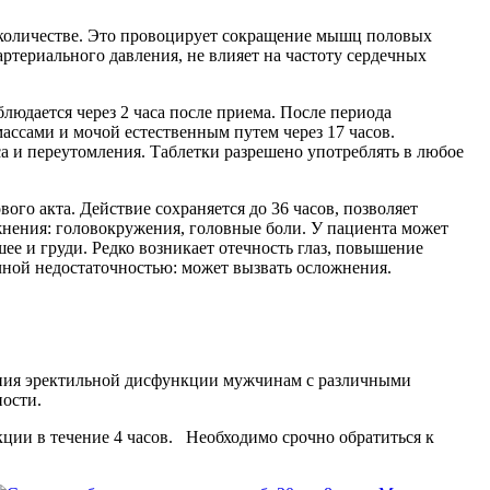
 количестве. Это провоцирует сокращение мышц половых
териального давления, не влияет на частоту сердечных
людается через 2 часа после приема. После периода
ассами и мочой естественным путем через 17 часов.
 и переутомления. Таблетки разрешено употреблять в любое
ого акта. Действие сохраняется до 36 часов, позволяет
жнения: головокружения, головные боли. У пациента может
ее и груди. Редко возникает отечность глаз, повышение
чной недостаточностью: может вызвать осложнения.
нения эректильной дисфункции мужчинам с различными
ности.
екции в течение 4 часов. Необходимо срочно обратиться к