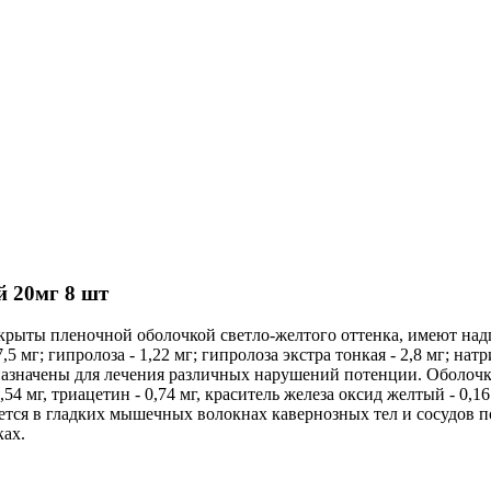
й 20мг 8 шт
рыты пленочной оболочкой светло-желтого оттенка, имеют надп
мг; гипролоза - 1,22 мг; гипролоза экстра тонкая - 2,8 мг; натр
редназначены для лечения различных нарушений потенции. Оболоч
 1,54 мг, триацетин - 0,74 мг, краситель железа оксид желтый - 0
ся в гладких мышечных волокнах кавернозных тел и сосудов п
ках.