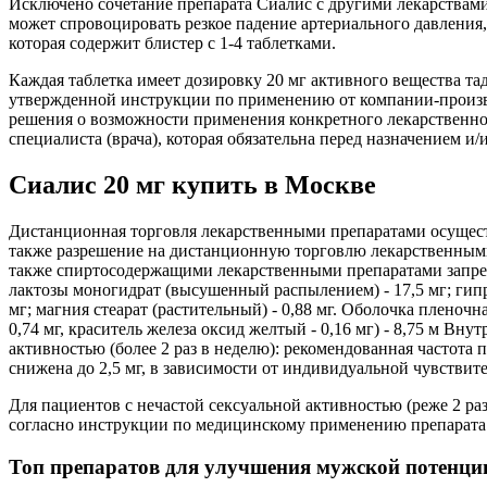
Исключено сочетание препарата Сиалис с другими лекарствам
может спровоцировать резкое падение артериального давления,
которая содержит блистер с 1-4 таблетками.
Каждая таблетка имеет дозировку 20 мг активного вещества т
утвержденной инструкции по применению от компании-произв
решения о возможности применения конкретного лекарственног
специалиста (врача), которая обязательна перед назначением 
Сиалис 20 мг купить в Москве
Дистанционная торговля лекарственными препаратами осущес
также разрешение на дистанционную торговлю лекарственным
также спиртосодержащими лекарственными препаратами запрещ
лактозы моногидрат (высушенный распылением) - 17,5 мг; гипроло
мг; магния стеарат (растительный) - 0,88 мг. Оболочка пленочна
0,74 мг, краситель железа оксид желтый - 0,16 мг) - 8,75 м В
активностью (более 2 раз в неделю): рекомендованная частота п
снижена до 2,5 мг, в зависимости от индивидуальной чувствит
Для пациентов с нечастой сексуальной активностью (реже 2 раз
согласно инструкции по медицинскому применению препарата. 
Топ препаратов для улучшения мужской потенци