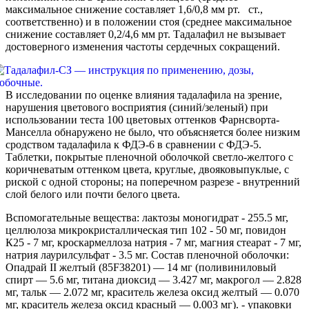
максимальное снижение составляет 1,6/0,8 мм рт. ст.,
соответственно) и в положении стоя (среднее максимальное
снижение составляет 0,2/4,6 мм рт. Тадалафил не вызывает
достоверного изменения частоты сердечных сокращений.
В исследовании по оценке влияния тадалафила на зрение,
нарушения цветового восприятия (синий/зеленый) при
использовании теста 100 цветовых оттенков Фарнсворта-
Манселла обнаружено не было, что объясняется более низким
сродством тадалафила к ФДЭ-6 в сравнении с ФДЭ-5.
Таблетки, покрытые пленочной оболочкой светло-желтого с
коричневатым оттенком цвета, круглые, двояковыпуклые, с
риской с одной стороны; на поперечном разрезе - внутренний
слой белого или почти белого цвета.
Вспомогательные вещества: лактозы моногидрат - 255.5 мг,
целлюлоза микрокристаллическая тип 102 - 50 мг, повидон
К25 - 7 мг, кроскармеллоза натрия - 7 мг, магния стеарат - 7 мг,
натрия лаурилсульфат - 3.5 мг. Состав пленочной оболочки:
Опадрай II желтый (85F38201) — 14 мг (поливиниловый
спирт — 5.6 мг, титана диоксид — 3.427 мг, макрогол — 2.828
мг, тальк — 2.072 мг, краситель железа оксид желтый — 0.070
мг, краситель железа оксид красный — 0.003 мг). - упаковки