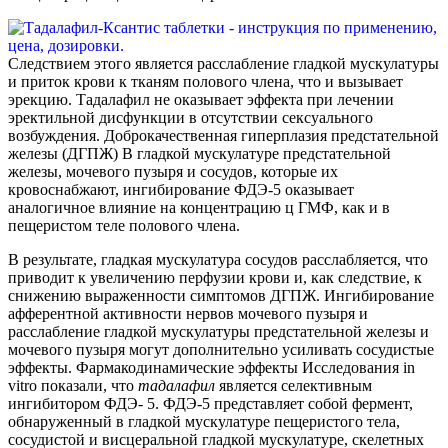
Следствием этого является расслабление гладкой мускулатуры
и приток крови к тканям полового члена, что и вызывает
эрекцию. Тадалафил не оказывает эффекта при лечении
эректильной дисфункции в отсутствии сексуального
возбуждения. Доброкачественная гиперплазия предстательной
железы (ДГПЖ) В гладкой мускулатуре предстательной
железы, мочевого пузыря и сосудов, которые их
кровоснабжают, ингибирование ФДЭ-5 оказывает
аналогичное влияние на концентрацию ц ГМФ, как и в
пещеристом теле полового члена.
В результате, гладкая мускулатура сосудов расслабляется, что
приводит к увеличению перфузии крови и, как следствие, к
снижению выраженности симптомов ДГПЖ. Ингибирование
афферентной активности нервов мочевого пузыря и
расслабление гладкой мускулатуры предстательной железы и
мочевого пузыря могут дополнительно усиливать сосудистые
эффекты. Фармакодинамические эффекты Исследования in
vitro показали, что
тадалафил
является селективным
ингибитором ФДЭ- 5. ФДЭ-5 представляет собой фермент,
обнаруженный в гладкой мускулатуре пещеристого тела,
сосудистой и висцеральной гладкой мускулатуре, скелетных