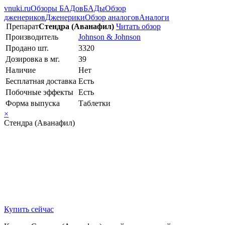
vnuki.ru
Обзоры БАДов
БАДы
Обзор
дженериков
Дженерики
Обзор аналогов
Аналоги
Препарат
Стендра (Аванафил)
Читать обзор
Производитель
Johnson & Johnson
Продано шт.
3320
Дозировка в мг.
39
Наличие
Нет
Бесплатная доставка
Есть
Побочные эффекты
Есть
Форма выпуска
Таблетки
×
Стендра (Аванафил)
Купить сейчас