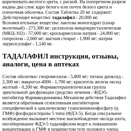
коричневато-желтого цвета, с риской. На поперечном разрезе
видны два слоя: ядро белого или почти белого цвета и
пленочная оболочка. Состав Таблетка 20 мг содержит:
Действующее вещество:
тадалафил
- 20,000 мг.
Вспомогательные вещества: лактозы моногидрат (сахар
молочный) - 273,300 мг; целлюлоза микрокристаллическая
(МКЦ-102) - 57,000 мг; кроскармеллоза натрия - 24,000 мг;
гипролоза - 2,660 мг; магния стеарат - 1,900 мг; натрия
лаурилсульфат - 1,140 мг.
ТАДАЛАФИЛ инструкция, отзывы,
аналоги, цена в аптеках
Состав оболочки: гипромеллоза - 5,800 мг; титана диоксид -
2,300 мг; макрогол-4000 - 1,700 мг; краситель железа оксид
желтый - 0,200 мг. Фармакотерапевтическая группа
эректильной дисфункции средство лечения - ФДЭ5-
ингибитор Фармакодинамика Механизм действия Тадалафил
является обратимым селективным ингибитором
специфической к циклическому гуанозинмонофосфату (ц
ГМФ) фосфодиэстеразы 5 типа (ФДЭ-5). Когда сексуальное
возбуждение вызывает местное высвобождение оксида азота,
ингибирование ФДЭ-5 тадалафилом ведет к повышению
концентрации ц ГМФ в пещеристом теле полового члена.