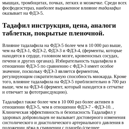
мышцах, тромбоцитах, почках, легких и мозжечке. Среди всех
фосфодиэстераз, наиболее выраженное влияние
тадалафил
оказывает на ФДЭ-5.
Тадафил инструкция, цена, аналоги
таблетки, покрытые пленочной.
Влияние тадалафила на ФДЭ-5 более чем в 10 000 раз выше,
чем на ФДЭ-1, ФДЭ-2, ФДЭ-3 и ФДЭ-4, (ферменты, которые
находятся в сердце, головном мозге, кровеносных сосудах,
печени и других органах). Избирательность тадалафила в
отношении ФДЭ-5 по сравнению с ФДЭ-3 имеет особое
значение, поскольку ФДЭ-3 является ферментом,
регулирующим сократительную способность миокарда. Кроме
того, влияние тадалафила на ФДЭ-5 приблизительно в 700 раз
выше, чем на ФДЭ-6 (фермент, который находится в сетчатке
и отвечает за фототрансдукцию).
Тадалафил также более чем в 10 000 раз более активен в
отношении ФДЭ-5, чем в отношении ФДЭ-7 - ФДЭ-10. ,
Клиническая эффективность и безопасность Тадалафил у
здоровых добровольцев не вызывает достоверного изменения
систолического и диастолического артериального давления в
положении лёжа в сравнении с плацебо (среднее