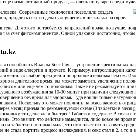
ак еще называют данный продукт, — очень популярен среди муж
человека. Современные технологии позволили создать
ию, продлить секс и сделать ощущения в несколько раз ярче.
теке. Для этого не требуется направлений врача, но лучше, под
я за счет фитокомпонентов. Одной упаковки достаточно, чтобы
tu.kz
вная способность Виагры Босс Роял – устранение эректильных н
й в виде аллергии и прочего. К примеру, нитроглицерин катего
 именно со слабой эрекцией и непродолжительным сексом. Именн
ярно и длительное время, вы можете заметить увеличение полов
иалисом или еще чем-то подобным. Также не рекомендуется прин
ксуального возбуждения за 10-30 минут при наличии следующих
овершенно без вреда для здоровья. Туда вошли только натураль
аками. Поскольку это может повлиять на всасываемость отрицат
через месяц приема по рекомендуемой схеме (3 таблетки в месяц
 поскольку это дешевле и быстрее! Таблетки содержат: В связи с
ь. Это значит, что действие замедлится, либо вовсе не прояв
на на таблетки настолько мала, что позволяет использовать сред
не стала портить процесс наслаждения, и секс стал в 2, а то и в