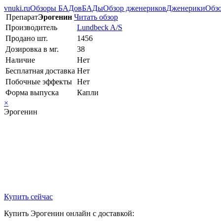
vnuki.ru
Обзоры БАДов
БАДы
Обзор дженериков
Дженерики
Обзо
Препарат
Эрогенин
Читать обзор
Производитель
Lundbeck A/S
Продано шт.
1456
Дозировка в мг.
38
Наличие
Нет
Бесплатная доставка
Нет
Побочные эффекты
Нет
Форма выпуска
Капли
×
Эрогенин
Купить сейчас
Купить Эрогенин онлайн с доставкой: