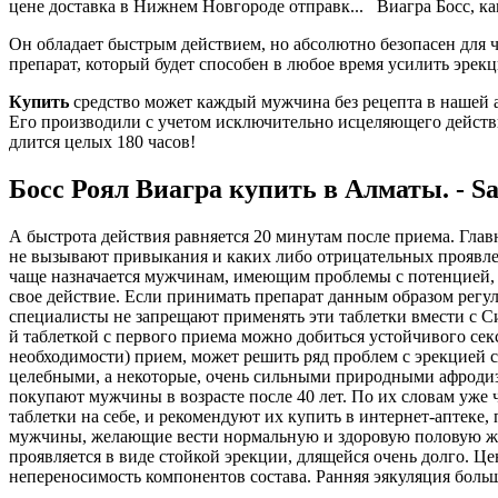
цене доставка в Нижнем Новгороде отправк... Виагра Босс, к
Он обладает быстрым действием, но абсолютно безопасен для 
препарат, который будет способен в любое время усилить эрекц
Купить
средство может каждый мужчина без рецепта в нашей ап
Его производили с учетом исключительно исцеляющего действи
длится целых 180 часов!
Босс Роял Виагра купить в Алматы. - Sa
А быстрота действия равняется 20 минутам после приема. Гла
не вызывают привыкания и каких либо отрицательных проявлени
чаще назначается мужчинам, имеющим проблемы с потенцией, а
свое действие. Если принимать препарат данным образом регул
специалисты не запрещают применять эти таблетки вмести с С
й таблеткой с первого приема можно добиться устойчивого се
необходимости) прием, может решить ряд проблем с эрекцией с
целебными, а некоторые, очень сильными природными афродизи
покупают мужчины в возрасте после 40 лет. По их словам уже 
таблетки на себе, и рекомендуют их купить в интернет-аптеке,
мужчины, желающие вести нормальную и здоровую половую жизн
проявляется в виде стойкой эрекции, длящейся очень долго. Це
непереносимость компонентов состава. Ранняя эякуляция больше 