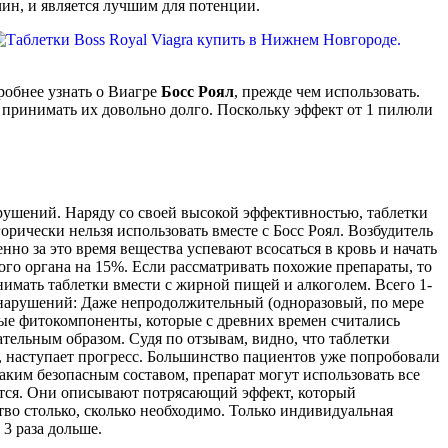
чин, и является лучшим для потенции.
робнее узнать о Виагре
Босс
Роял
, прежде чем использовать.
 принимать их довольно долго. Поскольку эффект от 1 пилюли
арушений. Наряду со своей высокой эффективностью, таблетки
рически нельзя использовать вместе с Босс Роял. Возбудитель
о за это время вещества успевают всосаться в кровь и начать
ого органа на 15%. Если рассматривать похожие препараты, то
имать таблетки вмести с жирной пищей и алкоголем. Всего 1-
 нарушений: Даже непродолжительный (одноразовый, по мере
ные фитокомпоненты, которые с древних времен считались
ельным образом. Судя по отзывам, видно, что таблетки
), наступает прогресс. Большинство пациентов уже попробовали
 таким безопасным составом, препарат могут использовать все
ится. Они описывают потрясающий эффект, который
ство столько, сколько необходимо. Только индивидуальная
 3 раза дольше.