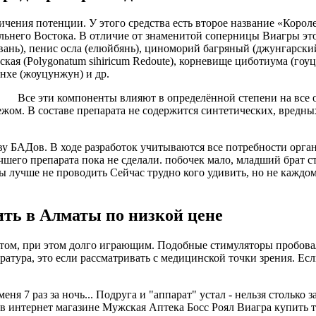
ичения потенции. У этого средства есть второе название «Корол
льнего Востока. В отличие от знаменитой соперницы Виагры это
вань), пенис осла (елюйбянь), циноморий багряный (джунгарский
ская (Polygonatum sihiricum Redoute), корневище циботиума (гоуц
анхе (жоуцунжун) и др.
Все эти компоненты влияют в определённой степени на все 
жом. В составе препарата не содержится синтетических, вредн
у БАДов. В ходе разработок учитываются все потребности орга
шего препарата пока не сделали. побочек мало, младший брат сто
ты лучше не проводить Сейчас трудно кого удивить, но не кажд
пить в Алматы по низкой цене
ктом, при этом долго играющим. Подобные стимуляторы пробова
ратура, это если рассматривать с медицинской точки зрения. Ес
меня 7 раз за ночь... Подруга и "аппарат" устал - нельзя стольк
 в интернет магазине Мужская Аптека Босс Роял Виагра купить т