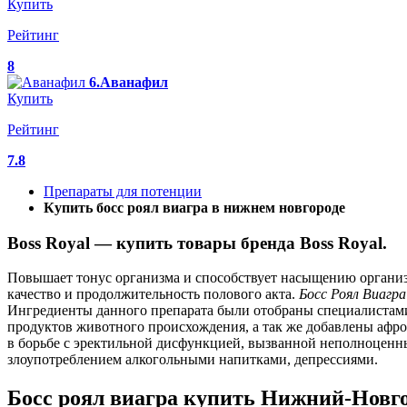
Купить
Рейтинг
8
6.Аванафил
Купить
Рейтинг
7.8
Препараты для потенции
Купить босс роял виагра в нижнем новгороде
Boss Royal — купить товары бренда Boss Royal.
Повышает тонус организма и способствует насыщению организм
качество и продолжительность полового акта.
Босс
Роял
Виагра
Ингредиенты данного препарата были отобраны специалистами 
продуктов животного происхождения, а так же добавлены афро
в борьбе с эректильной дисфункцией, вызванной неполноценн
злоупотреблением алкогольными напитками, депрессиями.
Босс роял виагра купить Нижний-Новго