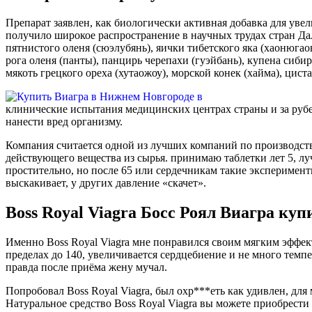
Препарат заявлен, как биологически активная добавка для увел
получило широкое распространение в научных трудах стран Да
пятнистого оленя (сюэлубянь), яички тибетского яка (хаонюгао
рога оленя (панты), панцирь черепахи (гуэйбань), купена сибир
мякоть грецкого ореха (хутаожоу), морской конек (хайма), цист
клинические испытания медицинских центрах страны и за рубе
нанести вред организму.
Компания считается одной из лучших компаний по производств
действующего вещества из сырья. принимаю таблетки лет 5, луч
простительно, но после 65 или сердечникам такие эксперимен
выскакивает, у других давление «скачет».
Boss Royal Viagra Босс Роял Виагра ку
Именно Boss Royal Viagra мне понравился своим мягким эффе
пределах до 140, увеличивается сердцебиение и не много темпе
правда после приёма жену мучал.
Попробовал Boss Royal Viagra, был охр***еть как удивлен, для 
Натуральное средство Boss Royal Viаgra вы можете приобрести