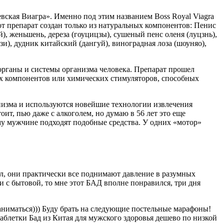
евская Виагра». Именно под этим названием Boss Royal Viagra
т препарат создан только из натуральных компонентов: Пенис
), женьшень, дереза (гоуцицзы), сушеный пенс оленя (луцзнь),
зи), дудник китайский (дангуй), виноградная лоза (шоуняо),
органы и системы организма человека. Препарат прошел
ых компонентов или химических стимуляторов, способных
низма и используются новейшие технологии извлечения
ит, пью даже с алкоголем, но думаю в 56 лет это еще
ому мужчине подходят подобные средства. У одних «мотор»
л, они практически все поднимают давление в разумных
ли с бытовой, то мне этот БАД вполне понравился, три дня
о заниматься))) Буду брать на следующие постельные марафоны!
аблетки Бад из Китая для мужского здоровья дешево по низкой