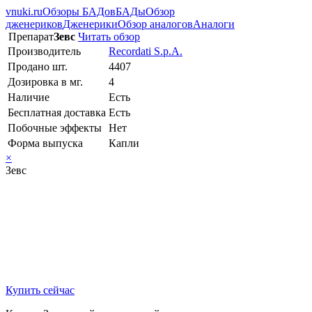
vnuki.ru
Обзоры БАДов
БАДы
Обзор
дженериков
Дженерики
Обзор аналогов
Аналоги
Препарат
Зевс
Читать обзор
Производитель
Recordati S.p.A.
Продано шт.
4407
Дозировка в мг.
4
Наличие
Есть
Бесплатная доставка
Есть
Побочные эффекты
Нет
Форма выпуска
Капли
×
Зевс
Купить сейчас