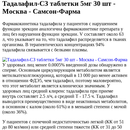
Тадалафил-СЗ таблетки 5мг 30 шт -
Москва - Самсон-Фарма
Фармакокинетика тадалафила у пациентов с нарушением
функции эрекции аналогична фармакокинетике препарата у
лиц без нарушения функции эрекции. V составляет около 63
л, что указывает на то, что тадалафил распределяется в тканях
организма. В терапевтических концентрациях 94%
тадалафила связывается с белками плазмы.
У здоровых лиц менее 0.0005% введенной дозы обнаружено в
сперме. Основным циркулирующим метаболитом является
метилкатехолглюкуронид, который в 13 000 раз менее активен
в отношении ФДЭ5, чем тадалафил, поэтому маловероятно,
что этот метаболит является клинически значимым. У
здоровых лиц средний клиренс тадалафила при приеме
внутрь составляет 2.5 л/ч, а средний T - 17.5 ч. Тадалафил
выводится преимущественно в виде неактивных метаболитов,
в основном с калом (около 61%) и в меньшей степени с мочой
(около 36%).
У пациентов с почечной недостаточностью легкой (КК от 51
до 80 мл/мин) или средней степени тяжести (КК от 31 до 50