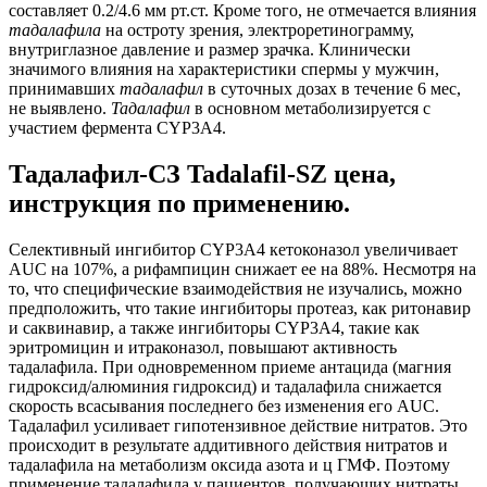
составляет 0.2/4.6 мм рт.ст. Кроме того, не отмечается влияния
тадалафила
на остроту зрения, электроретинограмму,
внутриглазное давление и размер зрачка. Клинически
значимого влияния на характеристики спермы у мужчин,
принимавших
тадалафил
в суточных дозах в течение 6 мес,
не выявлено.
Тадалафил
в основном метаболизируется с
участием фермента CYP3A4.
Тадалафил-СЗ Tadalafil-SZ цена,
инструкция по применению.
Селективный ингибитор CYP3A4 кетоконазол увеличивает
AUC на 107%, а рифампицин снижает ее на 88%. Несмотря на
то, что специфические взаимодействия не изучались, можно
предположить, что такие ингибиторы протеаз, как ритонавир
и саквинавир, а также ингибиторы CYP3A4, такие как
эритромицин и итраконазол, повышают активность
тадалафила. При одновременном приеме антацида (магния
гидроксид/алюминия гидроксид) и тадалафила снижается
скорость всасывания последнего без изменения его AUC.
Тадалафил усиливает гипотензивное действие нитратов. Это
происходит в результате аддитивного действия нитратов и
тадалафила на метаболизм оксида азота и ц ГМФ. Поэтому
применение тадалафила у пациентов, получающих нитраты,