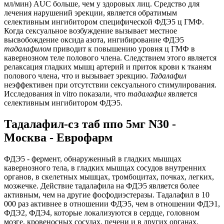
мл/мин) AUC больше, чем у здоровых лиц. Средство для
лечения нарушений эрекции, является обратимым
селективным ингибитором специфической ФДЭ5 ц ГМФ.
Когда сексуальное возбуждение вызывает местное
высвобождение оксида азота, ингибирование ФДЭ5
тадалафилом
приводит к повышению уровня ц ГМФ в
кавернозном теле полового члена. Следствием этого является
релаксация гладких мышц артерий и приток крови к тканям
полового члена, что и вызывает эрекцию.
Тадалафил
неэффективен при отсутствии сексуального стимулирования.
Исследования in vitro показали, что
тадалафил
является
селективным ингибитором ФДЭ5.
Тадалафил-сз таб ппо 5мг N30 -
Москва - Еврофарм
ФДЭ5 - фермент, обнаруженный в гладких мышцах
кавернозного тела, в гладких мышцах сосудов внутренних
органов, в скелетных мышцах, тромбоцитах, почках, легких,
мозжечке. Действие тадалафила на ФДЭ5 является более
активным, чем на другие фосфодиэстеразы. Тадалафил в 10
000 раз активнее в отношении ФДЭ5, чем в отношении ФДЭ1,
ФДЭ2, ФДЭ4, которые локализуются в сердце, головном
мозге, кровеносных сосудах, печени и в других органах.