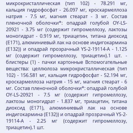
микрокристаллическая (тип 102) - 78.291 мг,
кальция гидрофосфат - 26.097 мг, кроскармеллоза
натрия - 7.5 мг, магния стеарат - 3 мг. Состав
пленочной оболочки*: опадрай голубой OY-LS-
20921 - 3.75 мг (содержит гипромеллозу, лактозы
моногидрат - 0.919 мг, триацетин, титана диоксид
(E171), алюминиевый лак на основе индигокармина
(E132)) и опадрай прозрачный YS-2-19114-A - 1.125
мг (содержит гипромеллозу, триацетин).1 шт. -
блистеры (1) - пачки картонные Вспомогательные
вещества: целлюлоза микрокристаллическая (тип
102) - 156.581 мг, кальция гидрофосфат - 52.194 мг,
кроскармеллоза натрия - 15 мг, магния стеарат - 6
мг. Состав пленочной оболочки*: опадрай голубой
OY-LS-20921 - 7.5 мг (содержит гипромеллозу,
лактозы моногидрат - 1.837 мг, триацетин, титана
диоксид (E171), алюминиевый лак на основе
индигокармина (E132)) и опадрай прозрачный YS-2-
19114-A - 2.25 мг (содержит гипромеллозу,
триацетин).1 шт.