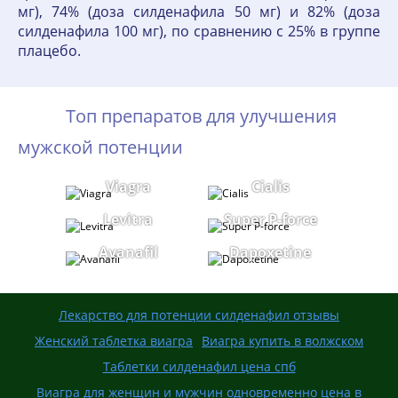
мг), 74% (доза силденафила 50 мг) и 82% (доза
силденафила 100 мг), по сравнению с 25% в группе
плацебо.
Топ препаратов для улучшения
мужской потенции
Viagra
Cialis
Levitra
Super P-force
Avanafil
Dapoxetine
Лекарство для потенции силденафил отзывы
Женский таблетка виагра
Виагра купить в волжском
Таблетки силденафил цена спб
Виагра для женщин и мужчин одновременно цена в