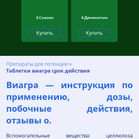
3.Сиалис
4.Дапоксетин
Купить
Купить
Препараты для потенции
Таблетки виагра срок действия
Виагра — инструкция по
применению, дозы,
побочные действия,
отзывы о.
Вспомогательные вещества: целлюлоза