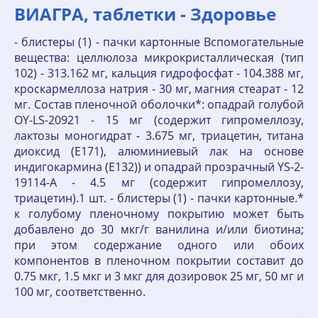
ВИАГРА, таблетки - Здоровье
- блистеры (1) - пачки картонные Вспомогательные
вещества: целлюлоза микрокристаллическая (тип
102) - 313.162 мг, кальция гидрофосфат - 104.388 мг,
кроскармеллоза натрия - 30 мг, магния стеарат - 12
мг. Состав пленочной оболочки*: опадрай голубой
OY-LS-20921 - 15 мг (содержит гипромеллозу,
лактозы моногидрат - 3.675 мг, триацетин, титана
диоксид (E171), алюминиевый лак на основе
индигокармина (E132)) и опадрай прозрачный YS-2-
19114-A - 4.5 мг (содержит гипромеллозу,
триацетин).1 шт. - блистеры (1) - пачки картонные.*
к голубому пленочному покрытию может быть
добавлено до 30 мкг/г ванилина и/или биотина;
при этом содержание одного или обоих
компонентов в пленочном покрытии составит до
0.75 мкг, 1.5 мкг и 3 мкг для дозировок 25 мг, 50 мг и
100 мг, соответственно.