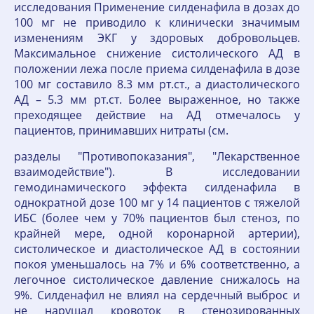
исследования Применение силденафила в дозах до
100 мг не приводило к клинически значимым
изменениям ЭКГ у здоровых добровольцев.
Максимальное снижение систолического АД в
положении лежа после приема силденафила в дозе
100 мг составило 8.3 мм рт.ст., а диастолического
АД – 5.3 мм рт.ст. Более выраженное, но также
преходящее действие на АД отмечалось у
пациентов, принимавших нитраты (см.
разделы "Противопоказания", "Лекарственное
взаимодействие"). В исследовании
гемодинамического эффекта силденафила в
однократной дозе 100 мг у 14 пациентов с тяжелой
ИБС (более чем у 70% пациентов был стеноз, по
крайней мере, одной коронарной артерии),
систолическое и диастолическое АД в состоянии
покоя уменьшалось на 7% и 6% соответственно, а
легочное систолическое давление снижалось на
9%. Силденафил не влиял на сердечный выброс и
не нарушал кровоток в стенозированных