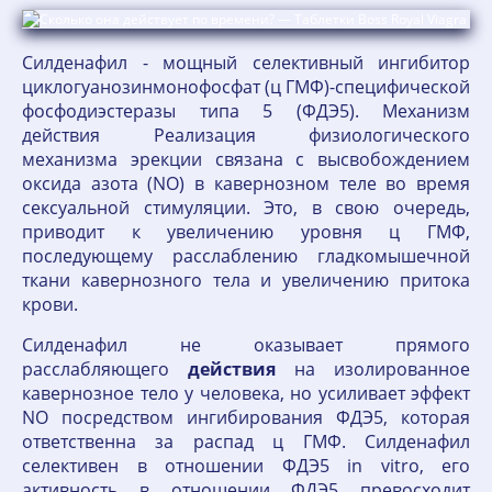
Силденафил - мощный селективный ингибитор
циклогуанозинмонофосфат (ц ГМФ)-специфической
фосфодиэстеразы типа 5 (ФДЭ5). Механизм
действия Реализация физиологического
механизма эрекции связана с высвобождением
оксида азота (NO) в кавернозном теле во время
сексуальной стимуляции. Это, в свою очередь,
приводит к увеличению уровня ц ГМФ,
последующему расслаблению гладкомышечной
ткани кавернозного тела и увеличению притока
крови.
Силденафил не оказывает прямого
расслабляющего
действия
на изолированное
кавернозное тело у человека, но усиливает эффект
NO посредством ингибирования ФДЭ5, которая
ответственна за распад ц ГМФ. Силденафил
селективен в отношении ФДЭ5 in vitro, его
активность в отношении ФДЭ5 превосходит