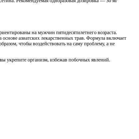
сетина. Рекомендуемая одноразовая дозировка — 30 мг
ориентированы на мужчин пятидесятилетнего возраста.
а основе азиатских лекарственных трав. Формула включает
разом, чтобы воздействовать на саму проблему, а не
вы укрепите организм, избежав побочных явлений.