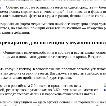
Обычно выбор не останавливается на одном средстве — бол
помогающих справиться с импотенцией: Различаются и формы вы
н длительностью эффекта и курса терапии, безопасностью соста
тированная форма медикаментов наиболее популярна среди муж
чаться, но главный принцип остается неизменным — лекарство р
тельные действия.
 препаратов для потенции у мужчин плю
л. Очищенные иммуноглобулины в составе и растительная основ
нкциями и повышают уровень тестостерона в крови. Возраст не 
ть сразу не нужно). Кровоснабжение половых органов усиливаетс
этим дело не ограничивается. Вы сможете нарастить либидо и 
кта желательно пройти полный курс терапии.
тся в российском Обнинске и продаются во всех
й, реализуются в упаковках по 3-60 штук в зависимости от
ых входят стеарат магния и карбоксиметилкрахмал натрия.
еменной эякуляцией — здесь эффект основан на торможении захва