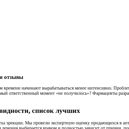
 и отзывы
м времени начинают вырабатываться менее интенсивно. Проблем
 самый ответственный момент «не получилось»? Фармацевты разр
видности, список лучших
омеха эрекции. Мы провели экспертную оценку продающихся в ап
я лечения выбирается врачом и полностью зависит от причин, 