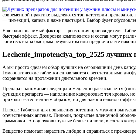
современной практике выделяются три категории препаратов, 
— инъекций, капель и даже пластырей. Выбор будет обусловле
Еще один значимый фактор — репутация производителя. Табле
быстрый эффект. Дозировка компонентов и состав могут разли
гонитесь вы за быстрым результатом или предпочитаете накопи
Lechenie_impotenciya_top_2525 лучших
А мы просто сделаем обзор лучших на сегодняшний день капсу
Гомеопатические таблетки справляются с вегетативными дисфу
сохраняется на протяжении длительного времени.
Препарат напоминает леденцы и медленно рассасывается (глота
функция препарата — наполнение кавернозных тел кровью, но 
приходит естественным образом, но для накопительного эффе
Плюсы: Таблетки для повышения потенции у мужчин выпускаю
отечественных аптеках. Пилюли, покрытые пленочной оболочко
граммовки. Это двояковыпуклые белые пилюли, в состав котор
Вещество помогает нарастить либидо и справиться с преждевр