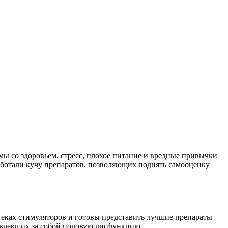
ы со здоровьем, стресс, плохое питание и вредные привычки
аботали кучу препаратов, позволяющих поднять самооценку
теках стимуляторов и готовы представить лучшие препараты
повлекших за собой половую дисфункцию.