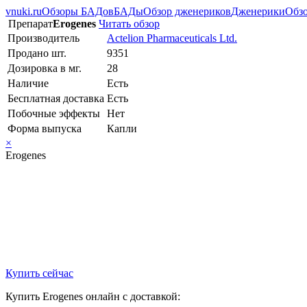
vnuki.ru
Обзоры БАДов
БАДы
Обзор дженериков
Дженерики
Обзо
Препарат
Erogenes
Читать обзор
Производитель
Actelion Pharmaceuticals Ltd.
Продано шт.
9351
Дозировка в мг.
28
Наличие
Есть
Бесплатная доставка
Есть
Побочные эффекты
Нет
Форма выпуска
Капли
×
Erogenes
Купить сейчас
Купить Erogenes онлайн с доставкой: