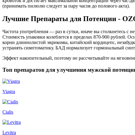
кровоток и достигает максимальной концентрации через час-д
(принимать пилюлю следует за пару часов до полового акта).
Лучшие Препараты для Потенции - O
Частота употребления — раз в сутки, иначе вы столкнетесь с 
Стоимость упаковки колеблется в пределах 870-900 рублей. О
корни длиннолистой эврикомы, китайский кордицепс, незабудк
устранять симптоматику. БАД нормализует гормональный синт
Эффект накопительный, поэтому не рассчитывайте на мгновенн
Топ препаратов для улучшения мужской потенци
Viagra
Cialis
Levitra