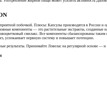
ва. Употребление жирной пищи может усилить активность Дапок
ZON
неприятной побочкой. Плюсы: Капсулы производятся в России и 
сновные компоненты — это растительные экстракты, созданные н
овоцветковый смилакс. Все компоненты сбалансированы таким об
ез, успокаивает нервную систему и повышает потенцию.
ые результаты. Принимайте Ловелас на регулярной основе — и 
и