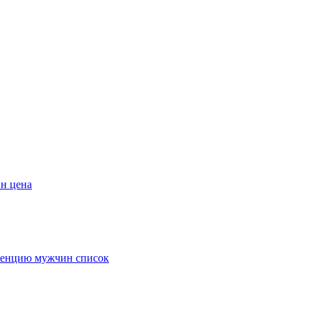
н цена
отенцию мужчин список