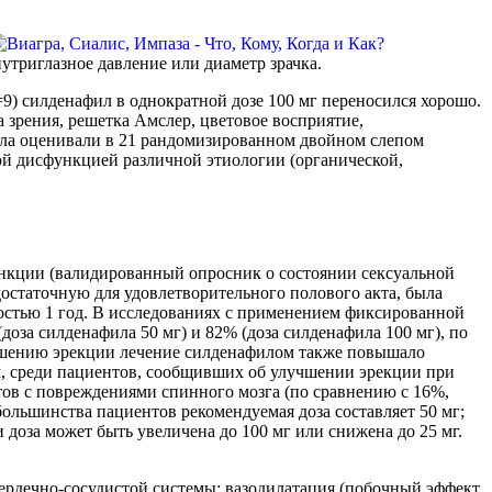
нутриглазное давление или диаметр зрачка.
9) силденафил в однократной дозе 100 мг переносился хорошо.
зрения, решетка Амслер, цветовое восприятие,
ила оценивали в 21 рандомизированном двойном слепом
ной дисфункцией различной этиологии (органической,
ункции (валидированный опросник о состоянии сексуальной
достаточную для удовлетворительного полового акта, была
остью 1 год. В исследованиях с применением фиксированной
доза силденафила 50 мг) и 82% (доза силденафила 100 мг), по
учшению эрекции лечение силденафилом также повышало
ым, среди пациентов, сообщивших об улучшении эрекции при
в с повреждениями спинного мозга (по сравнению с 16%,
ольшинства пациентов рекомендуемая доза составляет 50 мг;
доза может быть увеличена до 100 мг или снижена до 25 мг.
сердечно-сосудистой системы: вазодилатация (побочный эффект,