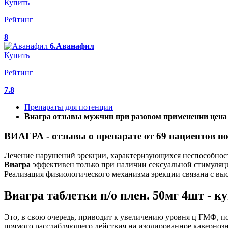
Купить
Рейтинг
8
6.Аванафил
Купить
Рейтинг
7.8
Препараты для потенции
Виагра отзывы мужчин при разовом применении цена
ВИАГРА - отзывы о препарате от 69 пациентов п
Лечение нарушений эрекции, характеризующихся неспособност
Виагра
эффективен только при наличии сексуальной стимуля
Реализация физиологического механизма эрекции связана с выс
Виагра таблетки п/о плен. 50мг 4шт - к
Это, в свою очередь, приводит к увеличению уровня ц ГМФ, 
прямого расслабляющего действия на изолированное кавернозн