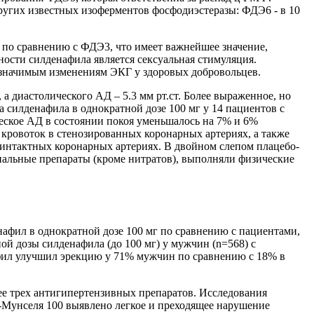
ругих известных изоферментов фосфодиэстеразы: ФДЭ6 - в 10
 по сравнению с ФДЭ3, что имеет важнейшее значение,
ости силденафила является сексуальная стимуляция.
 значимым изменениям ЭКГ у здоровых добровольцев.
а диастолического АД – 5.3 мм рт.ст. Более выраженное, но
силденафила в однократной дозе 100 мг у 14 пациентов с
ческое АД в состоянии покоя уменьшалось на 7% и 6%
 кровоток в стенозированных коронарных артериях, а также
 интактных коронарных артериях. В двойном слепом плацебо-
альные препараты (кроме нитратов), выполняли физические
нафил в однократной дозе 100 мг по сравнению с пациентами,
 дозы силденафила (до 100 мг) у мужчин (n=568) с
фил улучшил эрекцию у 71% мужчин по сравнению с 18% в
ее трех антигипертензивных препаратов. Исследования
а-Мунселя 100 выявлено легкое и преходящее нарушение