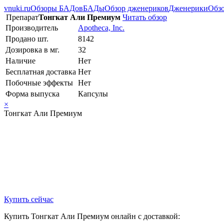
vnuki.ru
Обзоры БАДов
БАДы
Обзор дженериков
Дженерики
Обзо
Препарат
Тонгкат Али Премиум
Читать обзор
Производитель
Apotheca, Inc.
Продано шт.
8142
Дозировка в мг.
32
Наличие
Нет
Бесплатная доставка
Нет
Побочные эффекты
Нет
Форма выпуска
Капсулы
×
Тонгкат Али Премиум
Купить сейчас
Купить Тонгкат Али Премиум онлайн с доставкой: