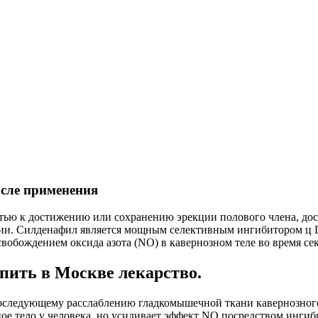
осле применения
ью к достижению или сохранению эрекции полового члена, дост
ции. Силденафил является мощным селективным ингибитором ц 
вобождением оксида азота (NO) в кавернозном теле во время се
упить в Москве лекарство.
последующему расслаблению гладкомышечной ткани кавернозного
ое тело у человека, но усиливает эффект NO посредством ингиб