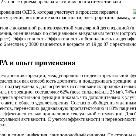
з 2 ч после приема препарата эти изменения отсутствовали.
ированием ФДЭ6, которая участвует в процессе передачи
троту зрения, восприятие контрастности, электроретинограмму, в
ов с доказанной ранневозрастной макулярной дегенерацией (n=
ния, оцениваемых по специальным визуальным тестам (острота 
ресс). Эффективность Эффективность и безопасность силденаф
6 месяцев у 3000 пациентов в возрасте от 19 до 87 с эректиль
РА и опыт применения
ием дневника эрекций, международного индекса эректильной ф
еделенная как способность достигать и поддерживать эрекцию, 
ла подтверждена в долгосрочных исследованиях продолжительн
а их эрекцию, составляло: 62% (доза силденафила 25 мг), 74% (
ндекса эректильной функции показал, что дополнительно к ул
вого акта и общего удовлетворения. Согласно обобщенным данн
ентов, перенесших радикальную простатэктомию и 83% пациенто
 эффективен только при наличии сексуальной стимуляции. Для б
суальной активности. С учетом эффективности и переносимости 
тки.
 боли в спине, инфекция, гриппоподобный синдром. Со стороны 