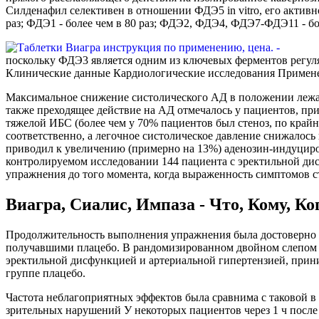
Силденафил селективен в отношении ФДЭ5 in vitro, его актив
раз; ФДЭ1 - более чем в 80 раз; ФДЭ2, ФДЭ4, ФДЭ7-ФДЭ11 - бол
поскольку ФДЭ3 является одним из ключевых ферментов регул
Клинические данные Кардиологические исследования Применен
Максимальное снижение систолического АД в положении лежа пос
также преходящее действие на АД отмечалось у пациентов, пр
тяжелой ИБС (более чем у 70% пациентов был стеноз, по крайн
соответственно, а легочное систолическое давление снижалось
приводил к увеличению (примерно на 13%) аденозин-индуциров
контролируемом исследовании 144 пациента с эректильной ди
упражнения до того момента, когда выраженность симптомов 
Виагра, Сиалис, Импаза - Что, Кому, Ко
Продолжительность выполнения упражнения была достоверно бо
получавшими плацебо. В рандомизированном двойном слепом п
эректильной дисфункцией и артериальной гипертензией, при
группе плацебо.
Частота неблагоприятных эффектов была сравнима с таковой в
зрительных нарушений У некоторых пациентов через 1 ч после