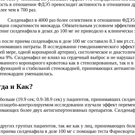
ность в отношении ФДЭ5 превосходит активность в отношении д
ее чем в 700 раз.
Силденафил в 4000 раз более селективен в отношении ФДЭ5
яции сократимости миокарда. Обязательным условием эффективн
ие силденафила в дозах до 100 мг не приводило к клинически
ле приема силденафила в дозе 100 мг составило 8.3 мм рт.ст., 
инимавших нитраты. В исследовании гемодинамического эффекта 
ей мере, одной коронарной артерии), систолическое и диастоли
 на 9%. Силденафил не влиял на сердечный выброс и не нарушал
анного коронарного кровотока как в стенозированных, так и в
сфункцией и стабильной стенокардией, принимающих антиангин
стенокардии уменьшилась.
гда и Как?
льше (19.9 сек; 0.9-38.9 сек) у пациентов, принимавших силде
лацебо-контролируемом исследовании изучали эффект переменой
нимающих более двух антигипертензивных препаратов. Силдена
 других группах пациентов, так же как у лиц, принимающих бол
 приема силденафила в дозе 100 мг с помощью теста Фарнсворт