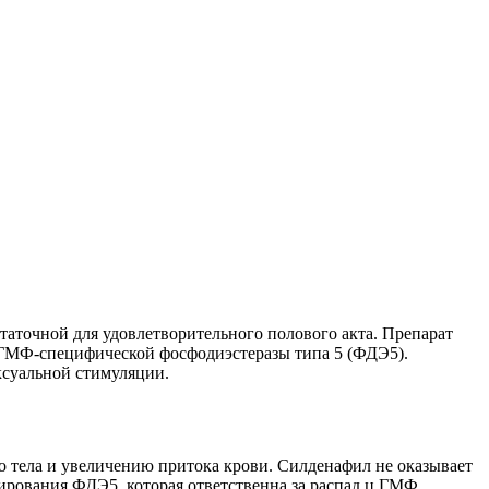
аточной для удовлетворительного полового акта. Препарат
ГМФ-специфической фосфодиэстеразы типа 5 (ФДЭ5).
ксуальной стимуляции.
 тела и увеличению притока крови. Силденафил не оказывает
ирования ФДЭ5, которая ответственна за распад ц ГМФ.