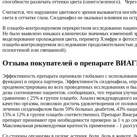
способности различать оттенки цвета (синего/зеленого). Чере
Считается, что нарушение цветового зрения вызывается ингиб
света в сетчатке глаза. Силденафил не оказывал влияния на ос
В плацебо-контролируемом перекрестном исследовании пациент
Не было выявлено никаких клинически значимых изменений зре
моделирование прохождения цвета, периметр Хэмфри и фотост
плацебо-контролируемом исследовании продолжительностью до 
психогенной или смешанной).
Отзыва покупателей о препарате ВИАГ
Эффективность препарата оценивали глобально с использован
функции) и опроса партнера. Эффективность силденафила, опр
продемонстрирована во всех проведенных исследованиях и бы
дозы соотношение пациентов, сообщивших, что терапия улучшил
сравнению с 25% в группе плацебо. Анализ международного и
качество оргазма, позволяло достичь удовлетворения от поло
лечении силденафилом были 59% больных диабетом, 43% паци
15% и 12% в группе плацебо соответственно). Препарат Виагра
препарат принимают при необходимости примерно за 1 ч до сек
Максимальная рекомендуемая кратность применения – 1 раз/су
Со стороны организма в целом: астения, боли, боль в животе,