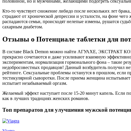
половиной, но и мужчинами, желающими подогреть сексуальн
Кто-то чувствует снижение либидо после нескольких лет брака
страдают от хронической депрессии и усталости, на фоне чег
распадаются семьи, происходят нелепые измены, рушатся судь
сахарным диабетом.
Отзывы о Потенциале таблетки для поте
В составе Black Demon можно найти АГУАХЕ, ЭКСТРАК
прекрасно сочетаются и даже усиливают взаимную эффективнос
экспериментам, нормализация гормонального фона – такие резу
недобросовестных продавцов! Данный возбудитель получил незн
рейтинге. Сексуальные проблемы останутся в прошлом, если пр
тестикулярной сыворотки. После приема женщина испытывает н
испытает незабываемый оргазм.
Желаемый эффект наступает после 15-20 минут капель. Если по
как в лучших традициях женских романов.
Топ препаратов для улучшения мужской потенци
Viagra