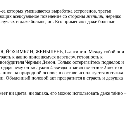
-за которых уменьшается выработка эстрогенов, третьи
вающих асексуальное поведение со стороны
женщин
, нередко
случаях и даже больше, он: Его применяют даже больные
, ЙОХИМБИН, ЖЕНЬШЕНЬ, L-аргинин. Между собой они
асть к давно приевшемуся партнеру, готовность к
возбудителя Чёрный Демон. Только остерегайтесь подделок и
даря чему он заслужил 4 звезды и занял почётное 2 место в
анное на природной основе, в составе используется вытяжка
и. Обыденный половой акт превратится в страсть и девушка
ет ни цвета, ни запаха, его можно использовать даже тайно –