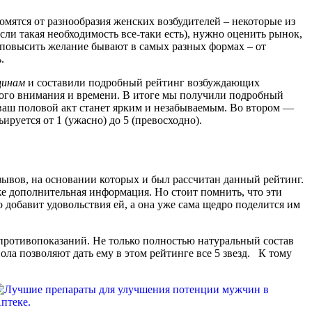
омятся от разнообразия женских возбудителей – некоторые из
сли такая необходимость все-таки есть), нужно оценить рынок,
а повысить желание бывают в самых разных формах – от
.
инам
и составили подробный рейтинг возбуждающих
бого внимания и времени. В итоге мы получили подробный
, ваш половой акт станет ярким и незабываемым. Во втором —
руется от 1 (ужасно) до 5 (превосходно).
ывов, на основании которых и был рассчитан данный рейтинг.
кже дополнительная информация. Но стоит помнить, что эти
 добавит удовольствия ей, а она уже сама щедро поделится им
противопоказаний. Не только полностью натуральный состав
ла позволяют дать ему в этом рейтинге все 5 звезд. К тому