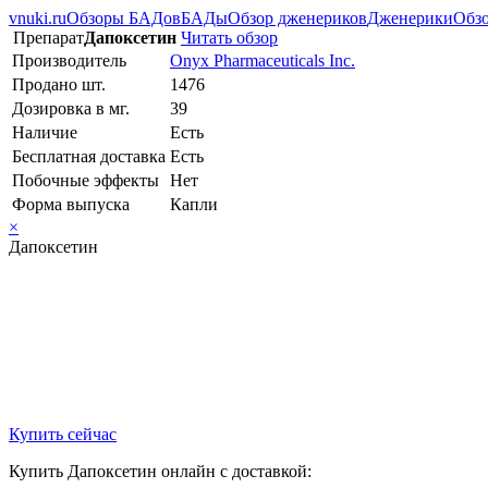
vnuki.ru
Обзоры БАДов
БАДы
Обзор дженериков
Дженерики
Обзо
Препарат
Дапоксетин
Читать обзор
Производитель
Onyx Pharmaceuticals Inc.
Продано шт.
1476
Дозировка в мг.
39
Наличие
Есть
Бесплатная доставка
Есть
Побочные эффекты
Нет
Форма выпуска
Капли
×
Дапоксетин
Купить сейчас
Купить Дапоксетин онлайн с доставкой: