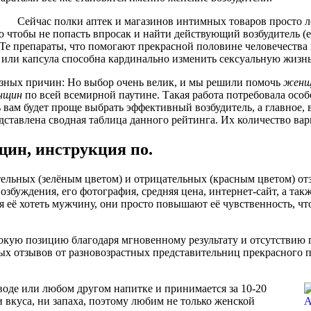
Сейчас полки аптек и магазинов интимных товаров просто л
о чтобы не попасть впросак и найти действующий возбудитель (е
. Те препараты, что помогают прекрасной половине человечеств
ка или капсула способна кардинально изменить сексуальную жизнь
азных причин: Но выбор очень велик, и мы решили помочь
женщ
нщин
по всей всемирной паутине. Такая работа потребовала осо
ь вам будет проще выбрать эффективный возбудитель, а главное
тавлена сводная таблица данного рейтинга. Их количество варьи
щин, инструкция по.
льных (зелёным цветом) и отрицательных (красным цветом) отз
озбуждения, его фотография, средняя цена, интернет-сайт, а та
 её хотеть мужчину, они просто повышают её чувственность, что
окую позицию благодаря мгновенному результату и отсутствию 
х отзывов от разновозрастных представительниц прекрасного по
воде или любом другом напитке и принимается за 10-20
 вкуса, ни запаха, поэтому любим не только женской