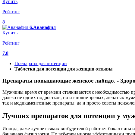
Купить
Рейтинг
8
6.Аванафил
Купить
Рейтинг
7.8
Препараты для потенции
Таблетки для потенции для женщин отзывы
Препараты повышающие женское либидо. - Здоро
Мужчины время от времени сталкиваются с необходимостью про
далеко не одних подростков, но и вполне зрелых, женатых муж
так и медикаментозные препараты, да и просто советы психоло
Лучших препаратов для потенции у му
Иногда, даже лучше всяких возбудителей работает бокал вина и 
банальная физиология. Но всё-таки иногда эффективными преп