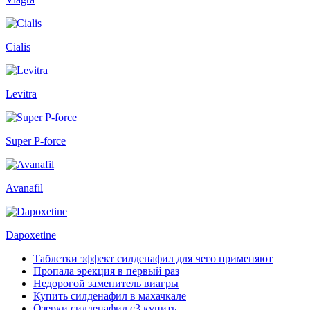
Cialis
Levitra
Super P-force
Avanafil
Dapoxetine
Таблетки эффект силденафил для чего применяют
Пропала эрекция в первый раз
Недорогой заменитель виагры
Купить силденафил в махачкале
Озерки силденафил с3 купить