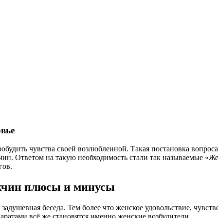
вье
будить чувства своей возлюбленной. Такая постановка вопроса 
чин. Ответом на такую необходимость стали так называемые «Же
гов.
жчин плюсы и минусы
задушевная беседа. Тем более что женское удовольствие, чувстве
аратами всё же становятся именно женские возбудители.