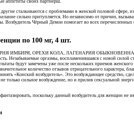
ые аппетиты своих партнерш.
, другие сталкиваются с проблемами в женской половой сфере, из
о желание сильно притупляется. Но независимо от причин, вызы
бы. Возбудитель Чёрный Демон помогает во всех перечисленных 
нции по 100 мг, 4 шт.
Т КОРНЯ ИМБИРЯ, ОРЕХИ КОЛА, ЛАГЕНАРИЯ ОБЫКНОВЕННАЯ
ть. Незабываемые оргазмы, воспламенившаяся с новой силой стр
льтаты будут замечены уже после нескольких приемов женского 
ачительное количество отзывов отрицательного характера, благо
инять «Конский возбудитель». Это возбуждающее средство, сдел
е только сильное возбуждение, но и прилив сексуальной энерги
фантазировать, поскольку данный возбудитель для женщин не име
и