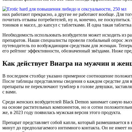
них работают прекрасно, а другие не работают вообще. Для тог
почитать отзывы потребителей, ну и, конечно, не поскупиться
тоников и масел, до капсул с таблетками. И одна такая таблет
Необходимость использовать возбудители может исходить из р
препаратов. Наши специалисты провели глобальный опрос
же
путеводитель по возбуждающим средствам для
женщин
. Тепер
его рейтинг эффективности, обозначенный звёздами. Ниже предс
Как действует Виагра на мужчин и жен
В последнем столбце указано примерное соотношение положите
После таблицы представлены сведения о каждом средстве для в
препараты не переключают тумблер в голове девушки, заставляя
с вами.
Среди женских возбудителей Black Demon занимает самую выс
на основе растительных компонентов, но и сотни положительны
же, в 2023 году появилась мужская версия этого продукта.
Препарат представляет собой капли, который размешивается в 
минут до предполагаемого интимного контакта. Он не имеет ни