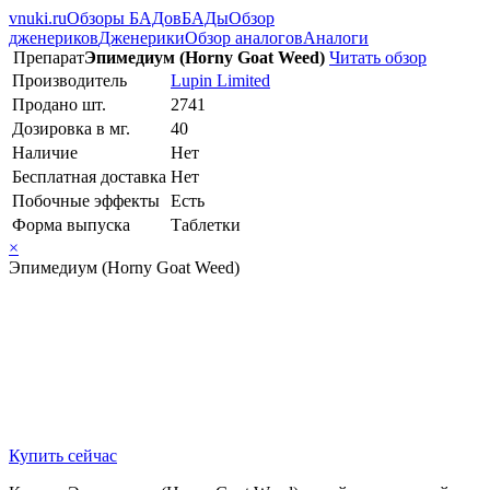
vnuki.ru
Обзоры БАДов
БАДы
Обзор
дженериков
Дженерики
Обзор аналогов
Аналоги
Препарат
Эпимедиум (Horny Goat Weed)
Читать обзор
Производитель
Lupin Limited
Продано шт.
2741
Дозировка в мг.
40
Наличие
Нет
Бесплатная доставка
Нет
Побочные эффекты
Есть
Форма выпуска
Таблетки
×
Эпимедиум (Horny Goat Weed)
Купить сейчас