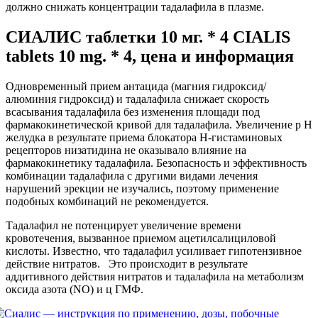
должно снижать концентрации тадалафила в плазме.
СИАЛИС таблетки 10 мг. * 4 CIALIS
tablets 10 mg. * 4, цена и информация
Одновременный прием антацида (магния гидроксид/
алюминия гидроксид) и тадалафила снижает скорость
всасывания тадалафила без изменения площади под
фармакокинетической кривой для тадалафила. Увеличение р Н
желудка в результате приема блокатора Н-гистаминовых
рецепторов низатидина не оказывало влияние на
фармакокинетику тадалафила. Безопасность и эффективность
комбинации тадалафила с другими видами лечения
нарушений эрекции не изучались, поэтому применение
подобных комбинаций не рекомендуется.
Тадалафил не потенцирует увеличение времени
кровотечения, вызванное приемом ацетилсалициловой
кислоты. Известно, что тадалафил усиливает гипотензивное
действие нитратов. Это происходит в результате
аддитивного действия нитратов и тадалафила на метаболизм
оксида азота (NO) и ц ГМФ.