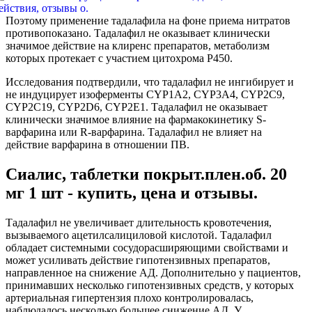
Поэтому применение тадалафила на фоне приема нитратов
противопоказано. Тадалафил не оказывает клинически
значимое действие на клиренс препаратов, метаболизм
которых протекает с участием цитохрома P450.
Исследования подтвердили, что тадалафил не ингибирует и
не индуцирует изоферменты CYP1A2, CYP3A4, CYP2C9,
CYP2C19, CYP2D6, CYP2E1. Тадалафил не оказывает
клинически значимое влияние на фармакокинетику S-
варфарина или R-варфарина. Тадалафил не влияет на
действие варфарина в отношении ПВ.
Сиалис, таблетки покрыт.плен.об. 20
мг 1 шт - купить, цена и отзывы.
Тадалафил не увеличивает длительность кровотечения,
вызываемого ацетилсалициловой кислотой. Тадалафил
обладает системными сосудорасширяющими свойствами и
может усиливать действие гипотензивных препаратов,
направленное на снижение АД. Дополнительно у пациентов,
принимавших несколько гипотензивных средств, у которых
артериальная гипертензия плохо контролировалась,
наблюдалось несколько большее снижение АД. У