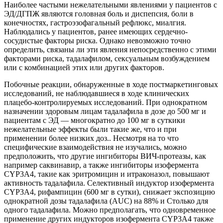
Наиболее частыми нежелательными явлениями у пациентов с
ЭД/ДГПЖ являются головная боль и диспепсия, боли в
конечностях, гастроэзофагальный рефлюкс, миалгия.
Наблюдались у пациентов, ранее имеющих сердечно-
сосудистые факторы риска. Однако невозможно точно
определить, связаны ли эти явления непосредственно с этими
факторами риска, тадалафилом, сексуальным возбуждением
или с комбинацией этих или других факторов.
Побочные реакции, обнаруженные в ходе постмаркетинговых
исследований, не наблюдавшиеся в ходе клинических
плацебо-контролируемых исследований. При однократном
назначении здоровым лицам тадалафила в дозе до 500 мг и
пациентам с ЭД — многократно до 100 мг в суткики
нежелательные эффекты были такие же, что и при
применении более низких доз.. Несмотря на то что
специфические взаимодействия не изучались, можно
предположить, что другие ингибиторы ВИЧ-протеазы, как
например саквинавир, а также ингибиторы изофермента
CYP3A4, такие как эритромицин и итраконазол, повышают
активность тадалафила. Селективный индуктор изофермента
CYP3A4, рифампицин (600 мг в сутки), снижает экспозицию
однократной дозы тадалафила (AUC) на 88% и Cтолько для
одного тадалафила. Можно предполагать, что одновременное
применение других индукторов изофермента CYP3A4 также