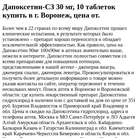
Дапоксетин-СЗ 30 мг, 10 таблеток
купить в г. Воронеж, цена от.
Более чем в 22 странах по всему миру Дапоксетин прошел
клинические испытания, в результате которых было
установлено – препарат хорошо переносится и обладает
исключительной эффективностью. Как правило, цена на
Дапоксетин 90мг 100x90мг в аптеках значительно выше,
нежели в интернете. Дапоксетин полностью совместим со
всеми препаратами для повышения потенции,
представленными в нашей аптеке - дженерик виагра,
дженерик сиалис, дженерик левитра. Проконсультироваться и
получить более детальную информацию о товаре можно
указав контакты на сайте, оператор перезвонит в течении
нескольких минут. Поиск аптек в Воронеже и Воронежской
области: где купить лекарственный препарат Дапоксетина
гидрохлорид в наличии или с доставкой на дом по цене от 351
руб. Бурятия Владивосток и Приморский край Владимир и
обл. Цены и скидки на Дапоксетина гидрохлорид, адреса и
телефоны аптек. Москва и МО Санкт-Петербург и ЛО Адыгея
Алтай Амурская область Архангельск и обл. Кабардино-
Балкария Казань и Татарстан Калининград и обл. Камчатский
край Карачаево-Черкессия Кемерово и область Киров и обл.