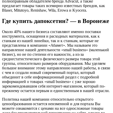
полноправным обладателем бренда Advacut, а также
предлагает товары таких всемирно известных брендов, как
Blaser, Mitutoyo, Renishaw, Wila, Erowa и Kyocera.
Где купить дапоксетин? — в Воронеже
Около 40% нашего бизнеса составляют именно поставки
инструмента, оснащения и расходных материалов, как к
станкам из нашей линейки, так и к станкам, которые не
представлены в компании «Абамет». Мы называем это
направление нашей деятельности «small business» (маленький
бизнес), но не по степени его важности, а из-за
среднестатистического физического размера товара этой
группы, относительно размеров оборудования. Мы уделяем
большое внимание этому направлению нашей работы, в связи
с чем и создали новый современный портал, который
объединит в себе информационный раздел с подробной
информацией о товарах «small business» с уже хорошо
зарекомендовавшим себя интернет-магазином, который по-
прежнему остается первым и единственным в нашей отрасли.
Политика нашей компании относительно открытого
ценообразования остается неизменной и для портала Вы
можете ознакомится с ценами на все односложные товары
даже без предварительной регистрации на сайте, однако во