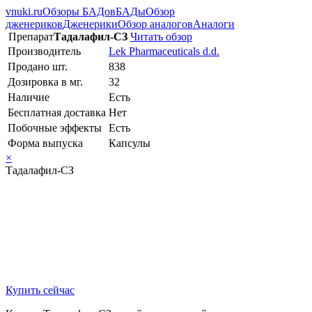
vnuki.ru
Обзоры БАДов
БАДы
Обзор
дженериков
Дженерики
Обзор аналогов
Аналоги
Препарат
Тадалафил-СЗ
Читать обзор
Производитель
Lek Pharmaceuticals d.d.
Продано шт.
838
Дозировка в мг.
32
Наличие
Есть
Бесплатная доставка
Нет
Побочные эффекты
Есть
Форма выпуска
Капсулы
×
Тадалафил-СЗ
Купить сейчас