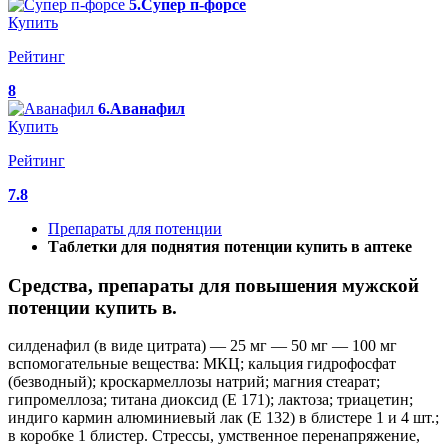
5.Супер п-форсе
Купить
Рейтинг
8
6.Аванафил
Купить
Рейтинг
7.8
Препараты для потенции
Таблетки для поднятия потенции купить в аптеке
Средства, препараты для повышения мужской
потенции купить в.
силденафил (в виде цитрата) — 25 мг — 50 мг — 100 мг
вспомогательные вещества: МКЦ; кальция гидрофосфат
(безводный); кроскармеллозы натрий; магния стеарат;
гипромеллоза; титана диоксид (E 171); лактоза; триацетин;
индиго кармин алюминиевый лак (E 132) в блистере 1 и 4 шт.;
в коробке 1 блистер. Стрессы, умственное перенапряжение,