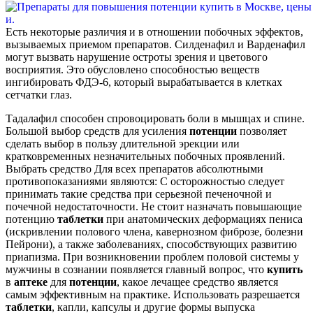
Есть некоторые различия и в отношении побочных эффектов,
вызываемых приемом препаратов. Силденафил и Варденафил
могут вызвать нарушение остроты зрения и цветового
восприятия. Это обусловлено способностью веществ
ингибировать ФДЭ-6, который вырабатывается в клетках
сетчатки глаз.
Тадалафил способен спровоцировать боли в мышцах и спине.
Большой выбор средств для усиления
потенции
позволяет
сделать выбор в пользу длительной эрекции или
кратковременных незначительных побочных проявлений.
Выбрать средство Для всех препаратов абсолютными
противопоказаниями являются: С осторожностью следует
принимать такие средства при серьезной печеночной и
почечной недостаточности. Не стоит назначать повышающие
потенцию
таблетки
при анатомических деформациях пениса
(искривлении полового члена, кавернозном фиброзе, болезни
Пейрони), а также заболеваниях, способствующих развитию
приапизма. При возникновении проблем половой системы у
мужчины в сознании появляется главный вопрос, что
купить
в
аптеке
для
потенции
, какое лечащее средство является
самым эффективным на практике. Использовать разрешается
таблетки
, капли, капсулы и другие формы выпуска