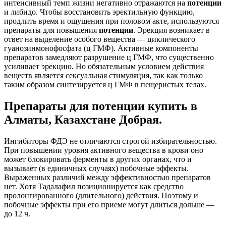
интенсивный темп жизни негативно отражаются на
потенции
и либидо. Чтобы восстановить эректильную функцию,
продлить время и ощущения при половом акте, используются
препараты для повышения
потенции
. Эрекция возникает в
ответ на выделение особого вещества — циклического
гуанозинмонофосфата (ц ГМФ). Активные компоненты
препаратов замедляют разрушение ц ГМФ, что существенно
усиливает эрекцию. Но обязательным условием действия
веществ является сексуальная стимуляция, так как только
таким образом синтезируется ц ГМФ в пещеристых телах.
Препараты для потенции купить в
Алматы, Казахстане Добрая.
Ингибиторы ФДЭ не отличаются строгой избирательностью.
При повышении уровня активного вещества в крови оно
может блокировать ферменты в других органах, что и
вызывает (в единичных случаях) побочные эффекты.
Выраженных различий между эффективностью препаратов
нет. Хотя Тадалафил позиционируется как средство
пролонгированного (длительного) действия. Поэтому и
побочные эффекты при его приеме могут длиться дольше —
до 12 ч.