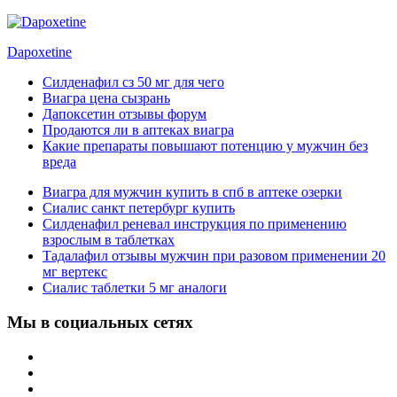
Dapoxetine
Силденафил сз 50 мг для чего
Виагра цена сызрань
Дапоксетин отзывы форум
Продаются ли в аптеках виагра
Какие препараты повышают потенцию у мужчин без
вреда
Виагра для мужчин купить в спб в аптеке озерки
Сиалис санкт петербург купить
Силденафил реневал инструкция по применению
взрослым в таблетках
Тадалафил отзывы мужчин при разовом применении 20
мг вертекс
Сиалис таблетки 5 мг аналоги
Мы в социальных сетях