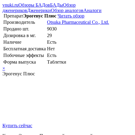
vnuki.ru
Обзоры БАДов
БАДы
Обзор
дженериков
Дженерики
Обзор аналогов
Аналоги
Препарат
Эрогенус Плюс
Читать обзор
Производитель
Otsuka Pharmaceutical Co., Ltd.
Продано шт.
9030
Дозировка в мг.
29
Наличие
Есть
Бесплатная доставка
Нет
Побочные эффекты
Есть
Форма выпуска
Таблетки
×
Эрогенус Плюс
Купить сейчас