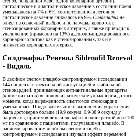
стеноз, по крайней мере, одной коронарной артерии),
систолическое и диастолическое давление в состоянии покоя
уменьшалось на 7% и 6%, соответственно, а легочное
систолическое давление снижалось на 9%.
Силденафил
не
влиял на сердечный выброс и не нарушал кровоток в
стенозированных коронарных артериях, а также приводил к
увеличению (примерно на 13%) аденозин-индуцированного
коронарного потока как в стенозированных, так и в
интактных коронарных артериях.
Силденафил Реневал Sildenafil Reneval
- Видаль
В двойном слепом плацебо-контролируемом исследовании
144 пациента с эректильной дисфункцией и стабильной
стенокардией, принимающих антиангинальные препараты
(кроме нитратов) выполняли физические упражнения до того
момента, когда выраженность симптомов стенокардии
уменьшилась. Продолжительность выполнения упражнения
была достоверно больше (19.9 секунд; 0.9-38.9 секунд) у
пациентов, принимавших силденафил в однократной дозе 100
мг по сравнению с пациентами, получавшими плацебо. В
рандомизированном двойном слепом плацебо-
контролируемом исследовании изучали эффект переменой