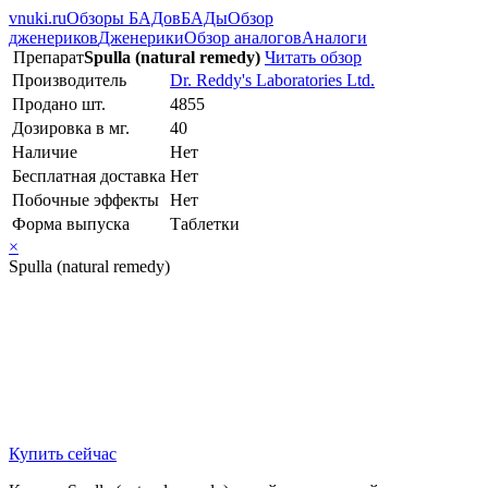
vnuki.ru
Обзоры БАДов
БАДы
Обзор
дженериков
Дженерики
Обзор аналогов
Аналоги
Препарат
Spulla (natural remedy)
Читать обзор
Производитель
Dr. Reddy's Laboratories Ltd.
Продано шт.
4855
Дозировка в мг.
40
Наличие
Нет
Бесплатная доставка
Нет
Побочные эффекты
Нет
Форма выпуска
Таблетки
×
Spulla (natural remedy)
Купить сейчас