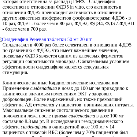
которая ответственна за распад ц ГМФ. Силденафил
селективен в отношении ФДЭ5 in vitro, его активность в
отношении ФДЭ5 превосходит активность в отношении
других известных изоферментов фосфодиэстеразы: ФДЭ6 - в
10 раз; ФДЭ1 - более чем в 80 раз; ФДЭ2, ФДЭ4, ФДЭ7-ФДЭ11
- более чем в 700 раз.
Силденафил в 4000 раз более селективен в отношении ФДЭ5
по сравнению с ФДЭ3, что имеет важнейшее значение,
поскольку ФДЭ3 является одним из ключевых ферментов
регуляции сократимости миокарда. Обязательным условием
эффективности силденафила является сексуальная
стимуляция.
Клинические данные Кардиологические исследования
Применение
силденафила
в дозах до 100 мг не приводило к
клинически значимым изменениям ЭКГ у здоровых
добровольцев. Более выраженный, но также преходящий
эффект на АД отмечался у пациентов, принимавших нитраты.
Максимальное снижение систолического давления в
положении лежа после приема
силденафила
в дозе 100 мг
составило 8.3 мм рт. В исследовании гемодинамического
эффекта
силденафила
в однократной дозе 100 мг у 14
пациентов с тяжелой ИБС (более чем у 70% пациентов был