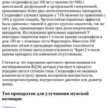
дозы силденафила (до 100 мг) у мужчин (n=568) с
эректильной дисфункцией и артериальной гипертензией,
принимающих более двух антигипертензивных препаратов.
Силденафил улучшил эрекцию у 71% мужчин по сравнению с
18% в группе плацебо. Частота неблагоприятных эффектов
была сравнима с таковой в других группах пациентов, так же
как у лиц, принимающих более трех антигипертензивных
препаратов. Исследования зрительных нарушений У
некоторых пациентов через 1 ч после приема силденафила в
дозе 100 мг с помощью теста Фарнсворта–Манселла 100
выявлено легкое и преходящее нарушение способности
различать оттенки цвета (синего/зеленого). Через 2 ч после
приема препарата эти изменения отсутствовали.
Считается, что нарушение цветового зрения вызывается
ингибированием ФДЭ6, которая участвует в процессе
передачи света в сетчатке глаза. Силденафил не оказывал
влияния на остроту зрения, восприятие контрастности,
электроретинограмму, внутриглазное давление или диаметр
зрачка.
Топ препаратов для улучшения мужской
потенции