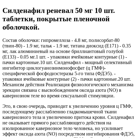
Силденафил реневал 50 мг 10 шт.
таблетки, покрытые пленочной
оболочкой.
Состав оболочки: гипромеллоза - 4.8 мг, полисорбат-80
(твин-80) - 1.9 мг, тальк - 1.9 мг, титана диоксид (E171) - 0.35
мг, лак алюминиевый на основе бриллиантовый голубой
(E133) - 0.05 мг.1 шт. - упаковки ячейковые контурные (1) -
пачки картонные.10 шт. Силденафил - мощный селективный
ингибитор циклогуанозинмонофосфат (ц ГМФ)-
специфической фосфодиэстеразы 5-го типа (ФДЭ5). -
упаковки ячейковые контурные (2) - пачки картонные.20 шт.
Механизм действия Реализация физиологического механизма
эрекции связана с высвобождением оксида азота (NO) в
кавернозном теле во время сексуальной стимуляции.
Это, в свою очередь, приводит к увеличению уровня ц ГМФ,
последующему расслаблению гладкомышечной ткани
кавернозного тела и увеличению притока крови. Силденафил
не оказывает прямого расслабляющего действия на
изолированное кавернозное тело человека, но усиливает
эффект оксида азота (NO) посредством ингибирования ФДЭ5,