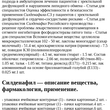
подхода в амбулаторном лечении пациентов c эректильной
дисфункцией и нарушением липидного обмена – Статья для
специалистов Оценка эффективности и безопасности
применения
Силденафила
-СЗ у пациентов с эректильной
дисфункцией и сердечно-сосудистыми рисками – Статья для
специалистов
Силденафил
Российского производства -
решение проблемы лекарственного импортозамещения в
сегменте ингибиторов фосфодиэстеразы пятого типа – Статья
для специалистов Вспомогательные вещества: целлюлоза
микрокристаллическая 102 - 50 мг, лактозы моногидрат (сахар
молочный) - 51.4 мг, кроскармеллоза натрия (примеллоза) - 7.5
мг, повидон K30 (поливинилпирролидон
среднемолекулярный) - 4.5 мг, магния стеарат - 1.5 мг. Состав
оболочки: гипромеллоза - 2.66 мг, полисорбат-80 (твин-80) -
1.05 мг, тальк - 1.05 мг, титана диоксид (E171) - 0.215 мг, лак
алюминиевый на основе бриллиантовый голубой (E133) -
0.025 мг.1 шт.
Силденафил — описание вещества,
фармакология, применение.
- упаковки ячейковые контурные (1) - пачки картонные.2 шт. -
упаковки ячейковые контурные (1) - пачки картонные.4 шт. -
упаковки ячейковые контурные (1) - пачки картонные.6 шт.