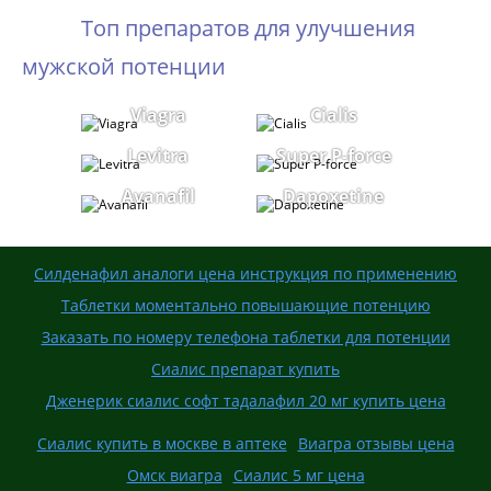
Топ препаратов для улучшения
мужской потенции
Viagra
Cialis
Levitra
Super P-force
Avanafil
Dapoxetine
Силденафил аналоги цена инструкция по применению
Таблетки моментально повышающие потенцию
Заказать по номеру телефона таблетки для потенции
Сиалис препарат купить
Дженерик сиалис софт тадалафил 20 мг купить цена
Сиалис купить в москве в аптеке
Виагра отзывы цена
Омск виагра
Сиалис 5 мг цена