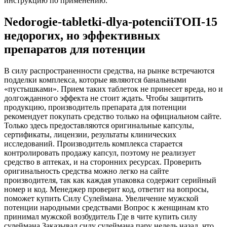
инструкцию по применению.
Nedorogie-tabletki-dlya-potenciiТОП-15
недорогих, но эффективных
препаратов для потенции
В силу распространенности средства, на рынке встречаются
подделки комплекса, которые являются банальными
«пустышками». Прием таких таблеток не принесет вреда, но и
долгожданного эффекта не стоит ждать. Чтобы защитить
продукцию, производитель препарата для потенции
рекомендует покупать средство только на официальном сайте.
Только здесь предоставляются оригинальные капсулы,
сертификаты, лицензии, результаты клинических
исследований. Производитель комплекса старается
контролировать продажу капсул, поэтому не реализует
средство в аптеках, и на сторонних ресурсах. Проверить
оригинальность средства можно легко на сайте
производителя, так как каждая упаковка содержит серийный
номер и код. Менеджер проверит код, ответит на вопросы,
поможет купить Силу Сулеймана. Увеличение мужской
потенции народными средствами Вопрос к женщинам кто
принимал мужской возбудитель Где в чите купить силу
сулеймана Заказывал силу сулеймана пару недель назад, что