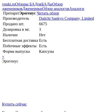
vnuki.ru
Обзоры БАДов
БАДы
Обзор
дженериков
Дженерики
Обзор аналогов
Аналоги
Препарат
Эрогенус
Читать обзор
Производитель
Daiichi Sankyo Company, Limited
Продано шт.
6675
Дозировка в мг.
3
Наличие
Нет
Бесплатная доставка
Есть
Побочные эффекты
Есть
Форма выпуска
Капсулы
×
Эрогенус
Купить сейчас