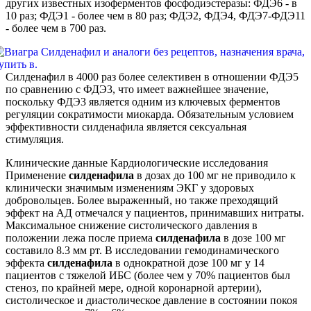
других известных изоферментов фосфодиэстеразы: ФДЭ6 - в
10 раз; ФДЭ1 - более чем в 80 раз; ФДЭ2, ФДЭ4, ФДЭ7-ФДЭ11
- более чем в 700 раз.
Силденафил в 4000 раз более селективен в отношении ФДЭ5
по сравнению с ФДЭ3, что имеет важнейшее значение,
поскольку ФДЭ3 является одним из ключевых ферментов
регуляции сократимости миокарда. Обязательным условием
эффективности силденафила является сексуальная
стимуляция.
Клинические данные Кардиологические исследования
Применение
силденафила
в дозах до 100 мг не приводило к
клинически значимым изменениям ЭКГ у здоровых
добровольцев. Более выраженный, но также преходящий
эффект на АД отмечался у пациентов, принимавших нитраты.
Максимальное снижение систолического давления в
положении лежа после приема
силденафила
в дозе 100 мг
составило 8.3 мм рт. В исследовании гемодинамического
эффекта
силденафила
в однократной дозе 100 мг у 14
пациентов с тяжелой ИБС (более чем у 70% пациентов был
стеноз, по крайней мере, одной коронарной артерии),
систолическое и диастолическое давление в состоянии покоя