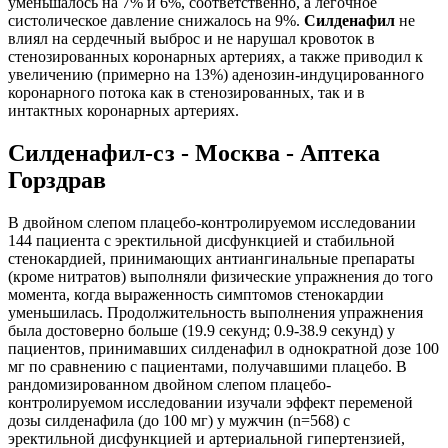
уменьшалось на 7% и 6%, соответственно, а легочное
систолическое давление снижалось на 9%.
Силденафил
не
влиял на сердечный выброс и не нарушал кровоток в
стенозированных коронарных артериях, а также приводил к
увеличению (примерно на 13%) аденозин-индуцированного
коронарного потока как в стенозированных, так и в
интактных коронарных артериях.
Силденафил-сз - Москва - Аптека
Горздрав
В двойном слепом плацебо-контролируемом исследовании
144 пациента с эректильной дисфункцией и стабильной
стенокардией, принимающих антиангинальные препараты
(кроме нитратов) выполняли физические упражнения до того
момента, когда выраженность симптомов стенокардии
уменьшилась. Продолжительность выполнения упражнения
была достоверно больше (19.9 секунд; 0.9-38.9 секунд) у
пациентов, принимавших силденафил в однократной дозе 100
мг по сравнению с пациентами, получавшими плацебо. В
рандомизированном двойном слепом плацебо-
контролируемом исследовании изучали эффект переменой
дозы силденафила (до 100 мг) у мужчин (n=568) с
эректильной дисфункцией и артериальной гипертензией,