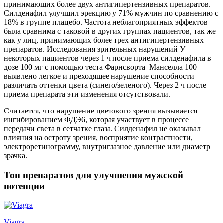
принимающих более двух антигипертензивных препаратов.
Силденафил улучшил эрекцию у 71% мужчин по сравнению с
18% в группе плацебо. Частота неблагоприятных эффектов
была сравнима с таковой в других группах пациентов, так же
как у лиц, принимающих более трех антигипертензивных
препаратов. Исследования зрительных нарушений У
некоторых пациентов через 1 ч после приема силденафила в
дозе 100 мг с помощью теста Фарнсворта–Манселла 100
выявлено легкое и преходящее нарушение способности
различать оттенки цвета (синего/зеленого). Через 2 ч после
приема препарата эти изменения отсутствовали.
Считается, что нарушение цветового зрения вызывается
ингибированием ФДЭ6, которая участвует в процессе
передачи света в сетчатке глаза. Силденафил не оказывал
влияния на остроту зрения, восприятие контрастности,
электроретинограмму, внутриглазное давление или диаметр
зрачка.
Топ препаратов для улучшения мужской
потенции
Viagra