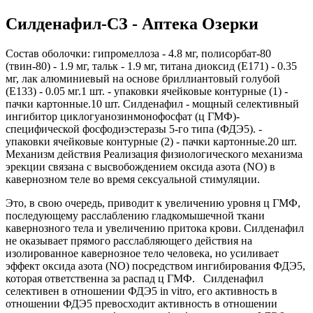
Силденафил-СЗ - Аптека Озерки
Состав оболочки: гипромеллоза - 4.8 мг, полисорбат-80
(твин-80) - 1.9 мг, тальк - 1.9 мг, титана диоксид (E171) - 0.35
мг, лак алюминиевый на основе бриллиантовый голубой
(E133) - 0.05 мг.1 шт. - упаковки ячейковые контурные (1) -
пачки картонные.10 шт. Силденафил - мощный селективный
ингибитор циклогуанозинмонофосфат (ц ГМФ)-
специфической фосфодиэстеразы 5-го типа (ФДЭ5). -
упаковки ячейковые контурные (2) - пачки картонные.20 шт.
Механизм действия Реализация физиологического механизма
эрекции связана с высвобождением оксида азота (NO) в
кавернозном теле во время сексуальной стимуляции.
Это, в свою очередь, приводит к увеличению уровня ц ГМФ,
последующему расслаблению гладкомышечной ткани
кавернозного тела и увеличению притока крови. Силденафил
не оказывает прямого расслабляющего действия на
изолированное кавернозное тело человека, но усиливает
эффект оксида азота (NO) посредством ингибирования ФДЭ5,
которая ответственна за распад ц ГМФ. Силденафил
селективен в отношении ФДЭ5 in vitro, его активность в
отношении ФДЭ5 превосходит активность в отношении