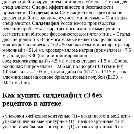
дисфункцией и нарушением липидного обмена – Статья для
специалистов Оценка эффективности и безопасности
применения
Силденафила
-СЗ у пациентов с эректильной
дисфункцией и сердечно-сосудистыми рисками – Статья для
специалистов
Силденафил
Российского производства -
решение проблемы лекарственного импортозамещения в
сегменте ингибиторов фосфодиэстеразы пятого типа – Статья
для специалистов Вспомогательные вещества: целлюлоза
микрокристаллическая 102 - 50 мг, лактозы моногидрат (сахар
молочный) - 51.4 мг, кроскармеллоза натрия (примеллоза) - 7.5
мг, повидон K30 (поливинилпирролидон
среднемолекулярный) - 4.5 мг, магния стеарат - 1.5 мг. Состав
оболочки: гипромеллоза - 2.66 мг, полисорбат-80 (твин-80) -
1.05 мг, тальк - 1.05 мг, титана диоксид (E171) - 0.215 мг, лак
алюминиевый на основе бриллиантовый голубой (E133) -
0.025 мг.1 шт.
Как купить силденафил с3 без
рецептов в аптеке
- упаковки ячейковые контурные (1) - пачки картонные.2 шт. -
упаковки ячейковые контурные (1) - пачки картонные.4 шт. -
упаковки ячейковые контурные (1) - пачки картонные.6 шт.