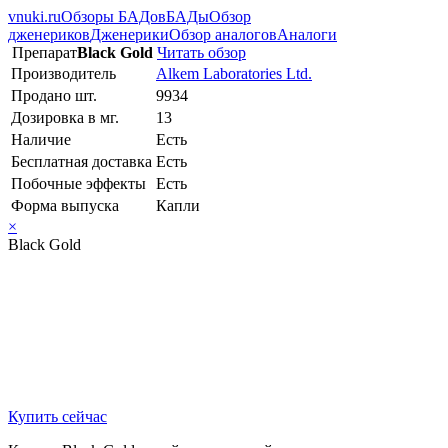
vnuki.ru
Обзоры БАДов
БАДы
Обзор
дженериков
Дженерики
Обзор аналогов
Аналоги
Препарат
Black Gold
Читать обзор
Производитель
Alkem Laboratories Ltd.
Продано шт.
9934
Дозировка в мг.
13
Наличие
Есть
Бесплатная доставка
Есть
Побочные эффекты
Есть
Форма выпуска
Капли
×
Black Gold
Купить сейчас