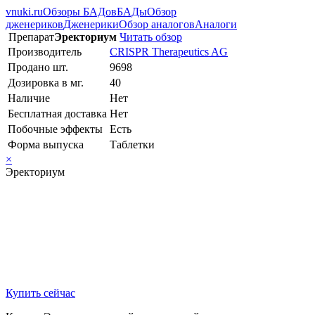
vnuki.ru
Обзоры БАДов
БАДы
Обзор
дженериков
Дженерики
Обзор аналогов
Аналоги
Препарат
Эректориум
Читать обзор
Производитель
CRISPR Therapeutics AG
Продано шт.
9698
Дозировка в мг.
40
Наличие
Нет
Бесплатная доставка
Нет
Побочные эффекты
Есть
Форма выпуска
Таблетки
×
Эректориум
Купить сейчас