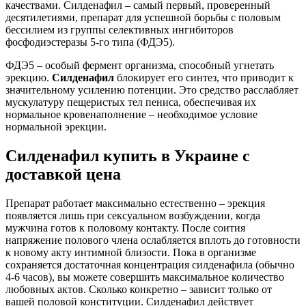
качествами. Силденафил – самый первый, проверенный
десятилетиями, препарат для успешной борьбы с половым
бессилием из группы селективных ингибиторов
фосфодиэстеразы 5-го типа (ФДЭ5).
ФДЭ5 – особый фермент организма, способный угнетать
эрекцию.
Силденафил
блокирует его синтез, что приводит к
значительному усилению потенции. Это средство расслабляет
мускулатуру пещеристых тел пениса, обеспечивая их
нормальное кровенаполнение – необходимое условие
нормальной эрекции.
Силденафил купить в Украине с
доставкой цена
Препарат работает максимально естественно – эрекция
появляется лишь при сексуальном возбуждении, когда
мужчина готов к половому контакту. После соития
напряжение полового члена ослабляется вплоть до готовности
к новому акту интимной близости. Пока в организме
сохраняется достаточная концентрация силденафила (обычно
4-6 часов), вы можете совершить максимальное количество
любовных актов. Сколько конкретно – зависит только от
вашей половой конституции. Силденафил действует