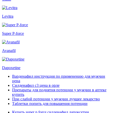
Levitra
Super P-force
Avanafil
Dapoxetine
Варденафил инструкция по применению для мужчин
цена
Силденафил с3 цена в орле
Препараты для поднятия потенции у мужчин в аптеке
купить
При слабой потенции у мужчин лучшее лекарство
Таблетки попить для повышения потенции
Купить super p force силденафил дапоксетин