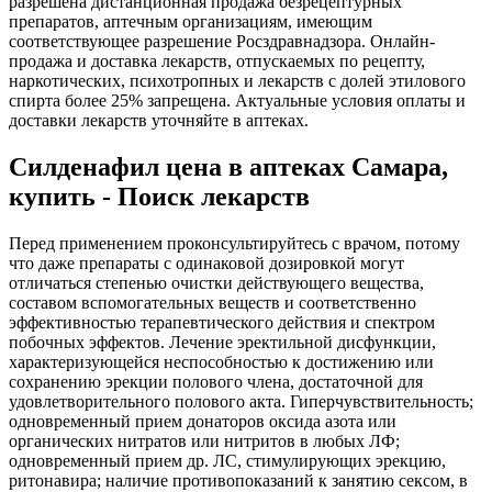
разрешена дистанционная продажа безрецептурных
препаратов, аптечным организациям, имеющим
соответствующее разрешение Росздравнадзора. Онлайн-
продажа и доставка лекарств, отпускаемых по рецепту,
наркотических, психотропных и лекарств с долей этилового
спирта более 25% запрещена. Актуальные условия оплаты и
доставки лекарств уточняйте в аптеках.
Силденафил цена в аптеках Самара,
купить - Поиск лекарств
Перед применением проконсультируйтесь с врачом, потому
что даже препараты с одинаковой дозировкой могут
отличаться степенью очистки действующего вещества,
составом вспомогательных веществ и соответственно
эффективностью терапевтического действия и спектром
побочных эффектов. Лечение эректильной дисфункции,
характеризующейся неспособностью к достижению или
сохранению эрекции полового члена, достаточной для
удовлетворительного полового акта. Гиперчувствительность;
одновременный прием донаторов оксида азота или
органических нитратов или нитритов в любых ЛФ;
одновременный прием др. ЛС, стимулирующих эрекцию,
ритонавира; наличие противопоказаний к занятию сексом, в