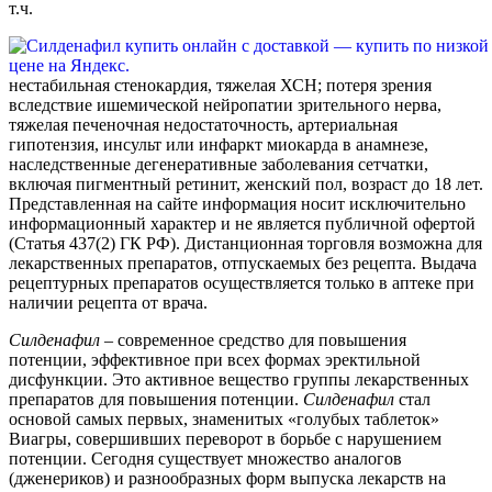
т.ч.
нестабильная стенокардия, тяжелая ХСН; потеря зрения
вследствие ишемической нейропатии зрительного нерва,
тяжелая печеночная недостаточность, артериальная
гипотензия, инсульт или инфаркт миокарда в анамнезе,
наследственные дегенеративные заболевания сетчатки,
включая пигментный ретинит, женский пол, возраст до 18 лет.
Представленная на сайте информация носит исключительно
информационный характер и не является публичной офертой
(Статья 437(2) ГК РФ). Дистанционная торговля возможна для
лекарственных препаратов, отпускаемых без рецепта. Выдача
рецептурных препаратов осуществляется только в аптеке при
наличии рецепта от врача.
Силденафил
– современное средство для повышения
потенции, эффективное при всех формах эректильной
дисфункции. Это активное вещество группы лекарственных
препаратов для повышения потенции.
Силденафил
стал
основой самых первых, знаменитых «голубых таблеток»
Виагры, совершивших переворот в борьбе с нарушением
потенции. Сегодня существует множество аналогов
(дженериков) и разнообразных форм выпуска лекарств на