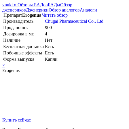
vnuki.ru
Обзоры БАДов
БАДы
Обзор
дженериков
Дженерики
Обзор аналогов
Аналоги
Препарат
Erogenus
Читать обзор
Производитель
Chugai Pharmaceutical Co., Ltd.
Продано шт.
900
Дозировка в мг.
4
Наличие
Нет
Бесплатная доставка
Есть
Побочные эффекты
Есть
Форма выпуска
Капли
×
Erogenus
Купить сейчас