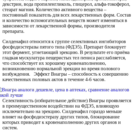
декстрин, вода пропиленгликоль, глицерол, альфа-токоферол,
стеарат магния. Количество активного вещества –
постоянный показатель для всех лекарственных форм. Состав
и количество вспомогательных веществ может изменяться в
зависимости от лекарственной формы, производителя
препарата.
Силденафил относится к группе селективных ингибиторов
фосфодиэстеразы пятого типа (ФДЭ5). Препарат блокирует
этот фермент, угнетающий эрекцию. В результате его приёма
гладкая мускулатура пещеристых тел пениса расслабляется,
что способствует их хорошему кровенаполнению,
возникновению нормальной эрекции во время полового
возбуждения. Эффект Виагры – способность к совершению
качественных половых актов в течение 4-6 часов.
Селективность (избирательное действие) Виагры проявляется
в преимущественном воздействии на ФДЭ5, влияющую
исключительно на эрекцию. Силденафил гораздо меньше
влияет на фосфодиэстеразу других типов, блокирование
которых приводит к кровенаполнению других органов и
систем.