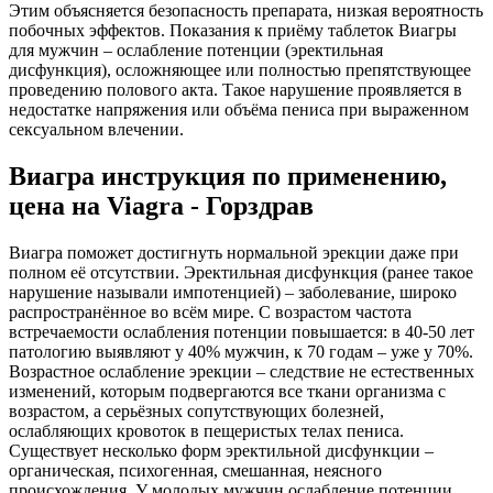
Этим объясняется безопасность препарата, низкая вероятность
побочных эффектов. Показания к приёму таблеток Виагры
для мужчин – ослабление потенции (эректильная
дисфункция), осложняющее или полностью препятствующее
проведению полового акта. Такое нарушение проявляется в
недостатке напряжения или объёма пениса при выраженном
сексуальном влечении.
Виагра инструкция по применению,
цена на Viagra - Горздрав
Виагра поможет достигнуть нормальной эрекции даже при
полном её отсутствии. Эректильная дисфункция (ранее такое
нарушение называли импотенцией) – заболевание, широко
распространённое во всём мире. С возрастом частота
встречаемости ослабления потенции повышается: в 40-50 лет
патологию выявляют у 40% мужчин, к 70 годам – уже у 70%.
Возрастное ослабление эрекции – следствие не естественных
изменений, которым подвергаются все ткани организма с
возрастом, а серьёзных сопутствующих болезней,
ослабляющих кровоток в пещеристых телах пениса.
Существует несколько форм эректильной дисфункции –
органическая, психогенная, смешанная, неясного
происхождения. У молодых мужчин ослабление потенции,