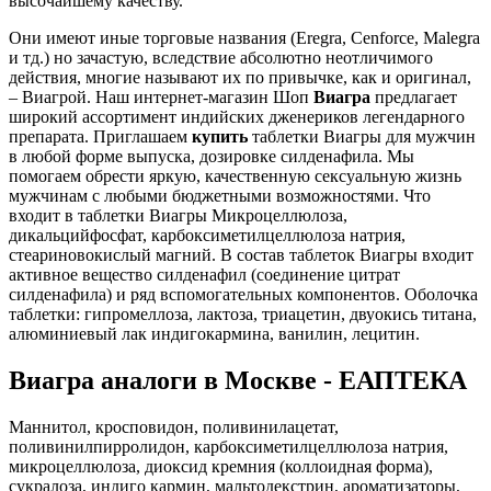
высочайшему качеству.
Они имеют иные торговые названия (Eregra, Cenforce, Malegra
и тд.) но зачастую, вследствие абсолютно неотличимого
действия, многие называют их по привычке, как и оригинал,
– Виагрой. Наш интернет-магазин Шоп
Виагра
предлагает
широкий ассортимент индийских дженериков легендарного
препарата. Приглашаем
купить
таблетки Виагры для мужчин
в любой форме выпуска, дозировке силденафила. Мы
помогаем обрести яркую, качественную сексуальную жизнь
мужчинам с любыми бюджетными возможностями. Что
входит в таблетки Виагры Микроцеллюлоза,
дикальцийфосфат, карбоксиметилцеллюлоза натрия,
стеариновокислый магний. В состав таблеток Виагры входит
активное вещество силденафил (соединение цитрат
силденафила) и ряд вспомогательных компонентов. Оболочка
таблетки: гипромеллоза, лактоза, триацетин, двуокись титана,
алюминиевый лак индигокармина, ванилин, лецитин.
Виагра аналоги в Москве - ЕАПТЕКА
Маннитол, кросповидон, поливинилацетат,
поливинилпирролидон, карбоксиметилцеллюлоза натрия,
микроцеллюлоза, диоксид кремния (коллоидная форма),
сукралоза, индиго кармин, мальтодекстрин, ароматизаторы,